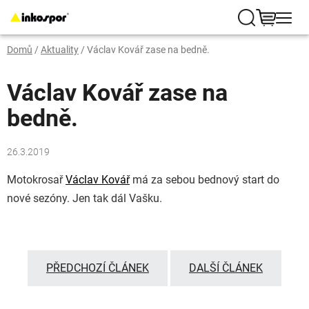
Přejít
na
Hledat
NÁKUP
obsah
Domů
/
Aktuality
/
Václav Kovář zase na bedně.
KOŠÍK
Václav Kovář zase na
bedně.
26.3.2019
Motokrosař
Václav Kovář
má za sebou bednový start do
nové sezóny.
Jen tak dál Vašku.
PŘEDCHOZÍ ČLÁNEK
DALŠÍ ČLÁNEK