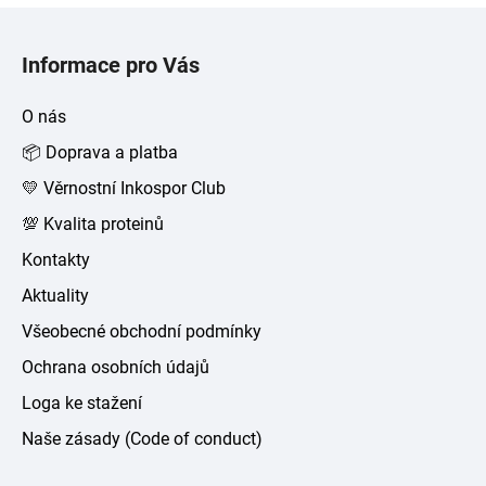
Z
á
Informace pro Vás
p
a
O nás
t
📦 Doprava a platba
í
💛 Věrnostní Inkospor Club
💯 Kvalita proteinů
Kontakty
Aktuality
Všeobecné obchodní podmínky
Ochrana osobních údajů
Loga ke stažení
Naše zásady (Code of conduct)