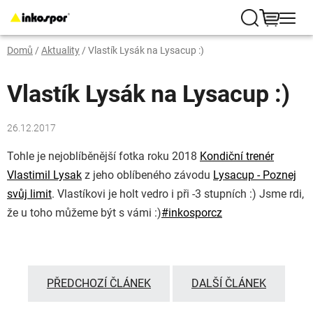
Přejít
na
Hledat
NÁKUP
obsah
Domů
/
Aktuality
/
Vlastík Lysák na Lysacup :)
KOŠÍK
Vlastík Lysák na Lysacup :)
26.12.2017
Tohle je nejoblíběnější fotka roku 2018
Kondiční trenér
Vlastimil Lysak
z jeho oblíbeného závodu
Lysacup - Poznej
svůj limit
. Vlastíkovi je holt vedro i při -3 stupních
:)
Jsme rdi,
že u toho můžeme být s vámi
:)
#
inkosporcz
PŘEDCHOZÍ ČLÁNEK
DALŠÍ ČLÁNEK