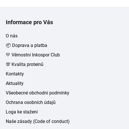
Z
á
Informace pro Vás
p
a
O nás
t
📦 Doprava a platba
í
💛 Věrnostní Inkospor Club
💯 Kvalita proteinů
Kontakty
Aktuality
Všeobecné obchodní podmínky
Ochrana osobních údajů
Loga ke stažení
Naše zásady (Code of conduct)