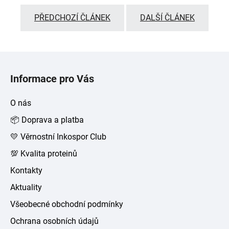
PŘEDCHOZÍ ČLÁNEK
DALŠÍ ČLÁNEK
Z
á
Informace pro Vás
p
a
O nás
t
📦 Doprava a platba
í
💛 Věrnostní Inkospor Club
💯 Kvalita proteinů
Kontakty
Aktuality
Všeobecné obchodní podmínky
Ochrana osobních údajů