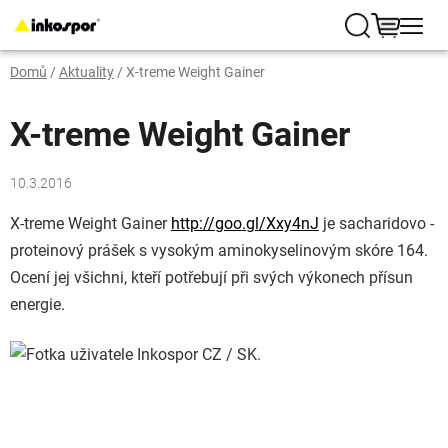
Přejít
na
Hledat
NÁKUP
obsah
Domů
/
Aktuality
/
X-treme Weight Gainer
KOŠÍK
X-treme Weight Gainer
10.3.2016
X-treme Weight Gainer
http://goo.gl/Xxy4nJ
je sacharidovo -
proteinový prášek s vysokým aminokyselinovým skóre 164.
Ocení jej všichni, kteří potřebují při svých výkonech přísun
energie.