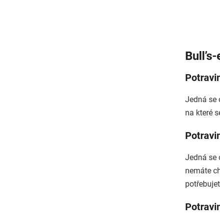
B
ull’s
Potravi
Jedná se o
na které s
Potravi
Jedná se 
nemáte ch
potřebuje
Potravin