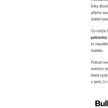
Díky dlou
příjmu sa
dobře tole
Co může f
potraviny
to neuděla
toaletu.
Pokud neví
nutriční s
které vyzk
v terči, či