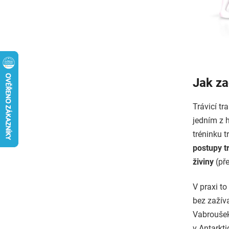
Jak za
Trávicí tr
jedním z 
tréninku 
postupy t
živiny
(pře
V praxi t
bez zažíva
Vabroušek
v Antarkt