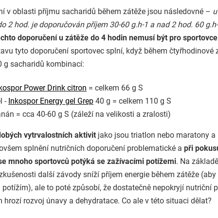
í v oblasti příjmu sacharidů během zátěže jsou následovné –
u
do 2 hod. je doporučován příjem 30-60 g.h-1 a nad 2 hod. 60 g.h-
ěchto doporučení u zátěže do 4 hodin nemusí být pro sportovce
tavu tyto doporučení sportovec splní, když během čtyřhodinové 
0 g sacharidů kombinací:
kospor Power Drink citron
= celkem 66 g S
l -
Inkospor Energy gel Grep
40 g = celkem 110 g S
nán = cca 40-60 g S (záleží na velikosti a zralosti)
obých vytrvalostních aktivit
jako jsou triatlon nebo maratony a 
ovšem splnění nutričních doporučení problematické a
při pokusu
se mnoho sportovců potýká se zažívacími potížemi
. Na základ
 zkušenosti další závody sníží příjem energie během zátěže (aby
potížím), ale to poté způsobí, že dostatečně nepokryjí nutriční 
hrozí rozvoj únavy a dehydratace. Co ale v této situaci dělat?