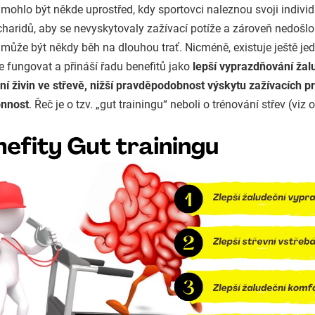
mohlo být někde uprostřed, kdy sportovci naleznou svoji individ
haridů, aby se nevyskytovaly zažívací potíže a zároveň nedošlo 
může být někdy běh na dlouhou trať. Nicméně, existuje ještě jed
e fungovat a přináší řadu benefitů jako
lepší vyprazdňování žalu
ní živin ve střevě, nižší pravděpodobnost výskytu zažívacích 
onnost
. Řeč je o tzv. „gut trainingu“ neboli o trénování střev (viz 