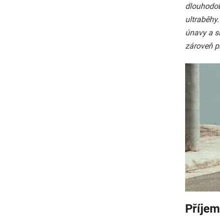
dlouhodob
ultraběhy.
únavy a sn
zároveň p
Příjem