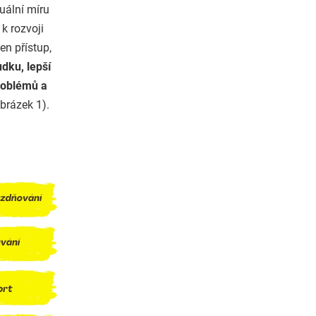
uální míru
k rozvoji
en přístup,
dku, lepší
problémů a
obrázek 1).