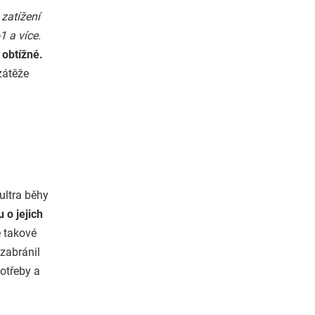
 zatížení
1 a více.
 obtížné.
zátěže
ultra běhy
 o jejich
ě takové
 zabránil
potřeby a