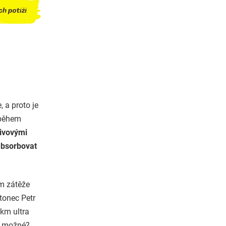
, a proto je
 během
ivovými
absorbovat
m zátěže
tonec Petr
 km ultra
to možné?