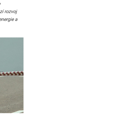
o
zí rozvoj
energie a