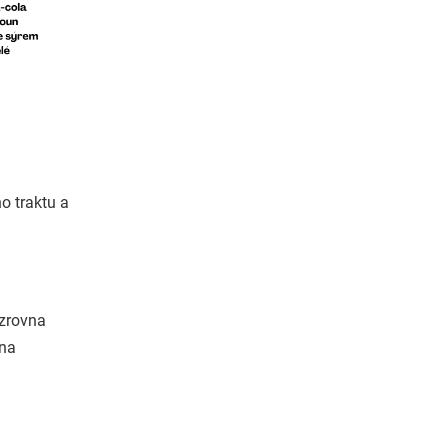
o traktu a
 zrovna
vna