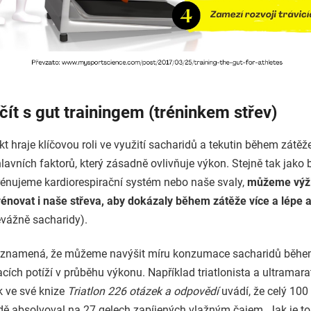
čít s gut trainingem (tréninkem střev)
akt hraje klíčovou roli ve využití sacharidů a tekutin během zátěže
hlavních faktorů, který zásadně ovlivňuje výkon. Stejně tak jako
trénujeme kardiorespirační systém nebo naše svaly,
můžeme výž
rénovat i naše střeva, aby dokázaly během zátěže více a lépe 
vážně sacharidy).
o znamená, že můžeme navýšit míru konzumace sacharidů běhe
cích potíží v průběhu výkonu. Například triatlonista a ultramara
 ve své knize
Triatlon 226 otázek a odpovědí
uvádí, že celý 100
idě absolvoval na 27 gelech zapíjených vlažným čajem. Jak je 