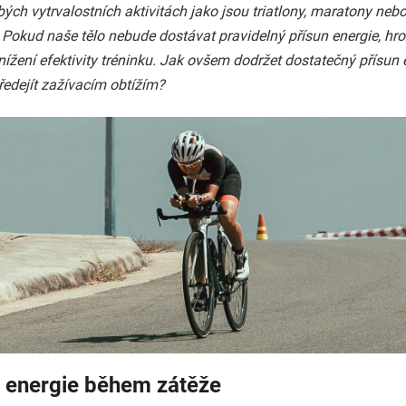
ých vytrvalostních aktivitách jako jsou triatlony, maratony neb
 Pokud naše tělo nebude dostávat pravidelný přísun energie, hro
ížení efektivity tréninku. Jak ovšem dodržet dostatečný přísun 
ředejít zažívacím obtížím?
 energie během zátěže