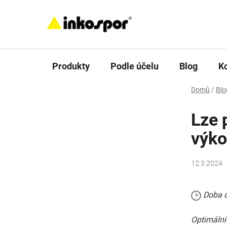
Přejít
na
obsah
Produkty
Podle účelu
Blog
K
Domů
/
Blo
Lze 
výko
12.3.2024
Doba č
Optimální 