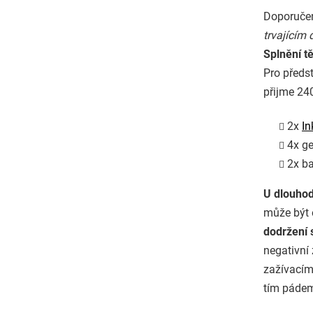
Doporučen
trvajícím 
Splnění t
Pro předs
přijme 24
2x
In
4x ge
2x ba
U dlouhod
může být 
dodržení 
negativní
zažívacím 
tím pádem 