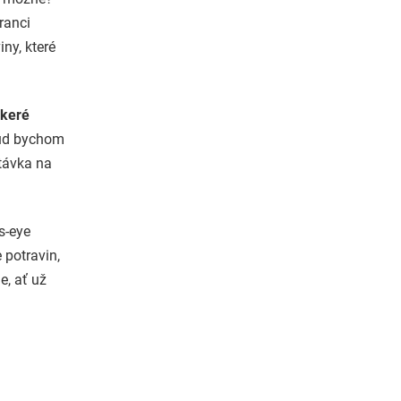
ranci
ny, které
keré
ud bychom
stávka na
’s-eye
 potravin,
e, ať už