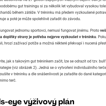
hodobému gut trainingu si za několik let vybudoval vysokou tole
charidů během zátěže. V tréninku má předem vyzkoušené potravi
ruje a poté je může spolehlivě zařadit do závodu.
ungovat jednomu sportovci, nemusí fungovat jinému. Proto
veš
 a doplňky stravy je potřeba nejprve vyzkoušet v tréninku
. Pok
li, hrozí zažívací potíže a možná některé překvapí i nucená pře
te, jak s takovým gut tréninkem začít, lze se odrazit od tzv. bull
trategie (viz obrázek 2). Jedná se o vytvoření individuálního terče
oušíte v tréninku a dle snášenlivosti je zařadíte do dané kategori
 mimo terč.