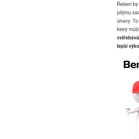
Řešení by 
příjmu sac
únavy. To 
který můž
vstřebává
lepší výk