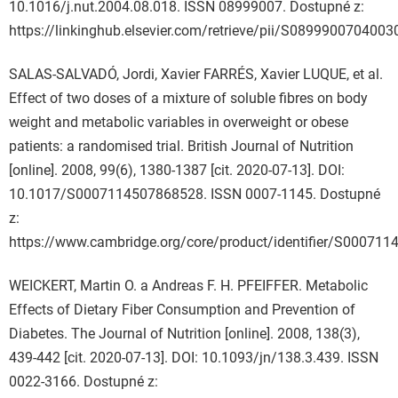
10.1016/j.nut.2004.08.018. ISSN 08999007. Dostupné z:
https://linkinghub.elsevier.com/retrieve/pii/S0899900704003
SALAS-SALVADÓ, Jordi, Xavier FARRÉS, Xavier LUQUE, et al.
Effect of two doses of a mixture of soluble fibres on body
weight and metabolic variables in overweight or obese
patients: a randomised trial. British Journal of Nutrition
[online]. 2008, 99(6), 1380-1387 [cit. 2020-07-13]. DOI:
10.1017/S0007114507868528. ISSN 0007-1145. Dostupné
z:
https://www.cambridge.org/core/product/identifier/S0007114
WEICKERT, Martin O. a Andreas F. H. PFEIFFER. Metabolic
Effects of Dietary Fiber Consumption and Prevention of
Diabetes. The Journal of Nutrition [online]. 2008, 138(3),
439-442 [cit. 2020-07-13]. DOI: 10.1093/jn/138.3.439. ISSN
0022-3166. Dostupné z: