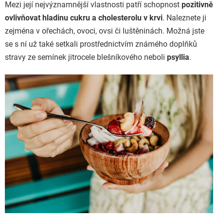
Mezi její nejvýznamnější vlastnosti patří schopnost
pozitivně
ovlivňovat hladinu cukru a cholesterolu v krvi
. Naleznete ji
zejména v ořechách, ovoci, ovsi či luštěninách. Možná jste
se s ní už také setkali prostřednictvím známého doplňků
stravy ze semínek jitrocele blešníkového neboli
psyllia
.