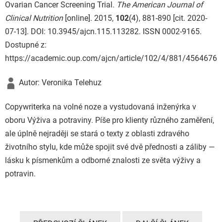
Ovarian Cancer Screening Trial.
The American Journal of
Clinical Nutrition
[online]. 2015,
102
(4), 881-890 [cit. 2020-
07-13]. DOI: 10.3945/ajcn.115.113282. ISSN 0002-9165.
Dostupné z:
https://academic.oup.com/ajcn/article/102/4/881/4564676
Autor: Veronika Telehuz
Copywriterka na volné noze a vystudovaná inženýrka v
oboru Výživa a potraviny. Píše pro klienty různého zaměření,
ale úplně nejraději se stará o texty z oblasti zdravého
životního stylu, kde může spojit své dvě přednosti a záliby —
lásku k písmenkům a odborné znalosti ze světa výživy a
potravin.