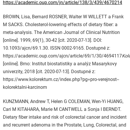
https://academic.oup.com/jn/article/138/3/439/4670214
BROWN, Lisa, Bernard ROSNER, Walter W WILLETT a Frank
M SACKS. Cholesterol-lowering effects of dietary fiber: a
meta-analysis. The American Journal of Clinical Nutrition
[online]. 1999, 69(1), 30-42 [cit. 2020-07-13]. DOI:
10.1093/ajcn/69.1.30. ISSN 0002-9165. Dostupné z:
https://academic.oup.com/ajcn/article/69/1/30/4694117
Kol
[online]. Brno: Institut biostatistiky a analýz Masarykovy
univerzity, 2018 [cit. 2020-07-13]. Dostupné z:
https://www.kolorektum.cz/index.php?pg=pro-verejnost--
kolorektalni-karcinom
KUNZMANN, Andrew T, Helen G COLEMAN, Wen-Yi HUANG,
Cari M KITAHARA, Marie M CANTWELL a Sonja I BERNDT.
Dietary fiber intake and risk of colorectal cancer and incident
and recurrent adenoma in the Prostate, Lung, Colorectal, and