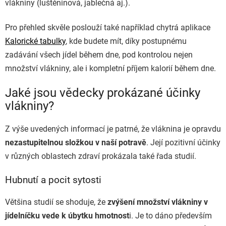
vlákniny (luštěninová, jablečná aj.).
Pro přehled skvěle poslouží také například chytrá aplikace
Kalorické tabulky
, kde budete mít, díky postupnému
zadávání všech jídel během dne, pod kontrolou nejen
množství vlákniny, ale i kompletní příjem kalorií během dne.
Jaké jsou vědecky prokázané účinky
vlákniny?
Z výše uvedených informací je patrné, že vláknina je opravdu
nezastupitelnou složkou v naší potravě
. Její pozitivní účinky
v různých oblastech zdraví prokázala také řada studií.
Hubnutí a pocit sytosti
Většina studií se shoduje, že
zvýšení množství vlákniny v
jídelníčku vede k úbytku hmotnost
i. Je to dáno především