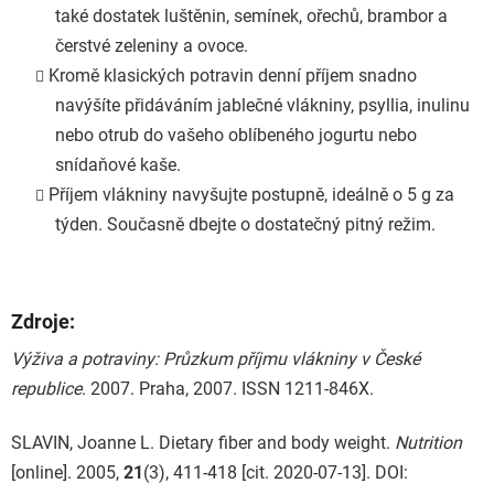
také dostatek luštěnin, semínek, ořechů, brambor a
čerstvé zeleniny a ovoce.
Kromě klasických potravin denní příjem snadno
navýšíte přidáváním jablečné vlákniny, psyllia, inulinu
nebo otrub do vašeho oblíbeného jogurtu nebo
snídaňové kaše.
Příjem vlákniny navyšujte postupně, ideálně o 5 g za
týden. Současně dbejte o dostatečný pitný režim.
Zdroje:
Výživa a potraviny: Průzkum příjmu vlákniny v České
republice
. 2007. Praha, 2007. ISSN 1211-846X.
SLAVIN, Joanne L. Dietary fiber and body weight.
Nutrition
[online]. 2005,
21
(3), 411-418 [cit. 2020-07-13]. DOI: