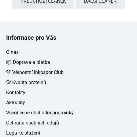
PŘEDCHOZÍ ČLÁNEK
DALŠÍ ČLÁNEK
Z
á
Informace pro Vás
p
a
O nás
t
📦 Doprava a platba
í
💛 Věrnostní Inkospor Club
💯 Kvalita proteinů
Kontakty
Aktuality
Všeobecné obchodní podmínky
Ochrana osobních údajů
Loga ke stažení