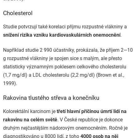
Cholesterol
Studie potvrzují také korelaci příjmu rozpustné vlákniny a
snížení rizika vzniku kardiovaskulárních onemocnění
.
Například studie 2 990 účastníky, prokázala, že příjem 2—10
g rozpustné vlákniny je spojen sice s malým, ale přesto
statisticky významným poklesem celkového cholesterolu
(1,7 mg/dl) a LDL cholesterolu (
2,2 mg/dl) (Brown et al.,
1999).
Rakovina tlustého střeva a konečníku
Kolorektální karcinom je
třetí hlavní příčinou úmrtí lidí na
rakovinu na celém světě
. V České republice je dokonce
druhým nejčastějším nádorovým onemocněním. Ročně je
diagnostikováno u 8000 lidí, z toho
4000 osob na něj