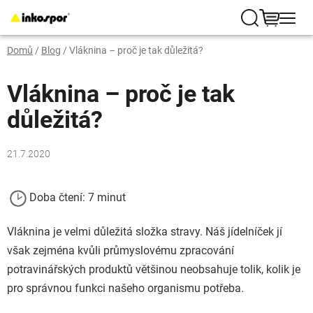
Přejít
na
Hledat
NÁKUP
obsah
Domů
/
Blog
/
Vláknina – proč je tak důležitá?
KOŠÍK
Vláknina – proč je tak
důležitá?
21.7.2020
Doba čtení: 7 minut
Vláknina je velmi důležitá složka stravy. Náš jídelníček jí
však zejména kvůli průmyslovému zpracování
potravinářských produktů většinou neobsahuje tolik, kolik je
pro správnou funkci našeho organismu potřeba.