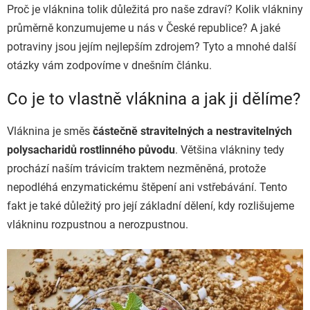
Proč je vláknina tolik důležitá pro naše zdraví? Kolik vlákniny
průměrně konzumujeme u nás v České republice? A jaké
potraviny jsou jejím nejlepším zdrojem? Tyto a mnohé další
otázky vám zodpovíme v dnešním článku.
Co je to vlastně vláknina a jak ji dělíme?
Vláknina je směs
částečně stravitelných a nestravitelných
polysacharidů rostlinného původu
. Většina vlákniny tedy
prochází naším trávicím traktem nezměněná, protože
nepodléhá enzymatickému štěpení ani vstřebávání. Tento
fakt je také důležitý pro její základní dělení, kdy rozlišujeme
vlákninu rozpustnou a nerozpustnou.