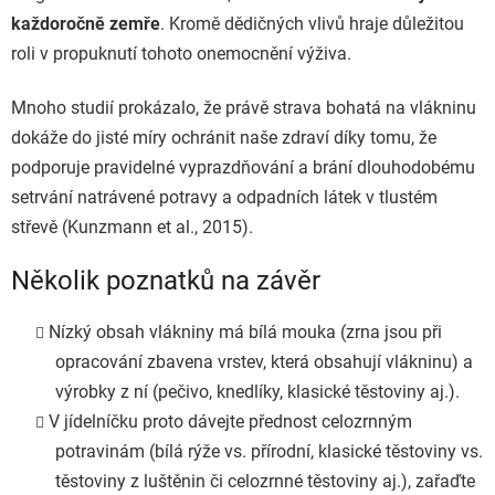
každoročně zemře
. Kromě dědičných vlivů hraje důležitou
roli v propuknutí tohoto onemocnění výživa.
Mnoho studií prokázalo, že právě strava bohatá na vlákninu
dokáže do jisté míry ochránit naše zdraví díky tomu, že
podporuje pravidelné vyprazdňování a brání dlouhodobému
setrvání natrávené potravy a odpadních látek v tlustém
střevě (Kunzmann et al., 2015).
Několik poznatků na závěr
Nízký obsah vlákniny má bílá mouka (zrna jsou při
opracování zbavena vrstev, která obsahují vlákninu) a
výrobky z ní (pečivo, knedlíky, klasické těstoviny aj.).
V jídelníčku proto dávejte přednost celozrnným
potravinám (bílá rýže vs. přírodní, klasické těstoviny vs.
těstoviny z luštěnin či celozrnné těstoviny aj.), zařaďte