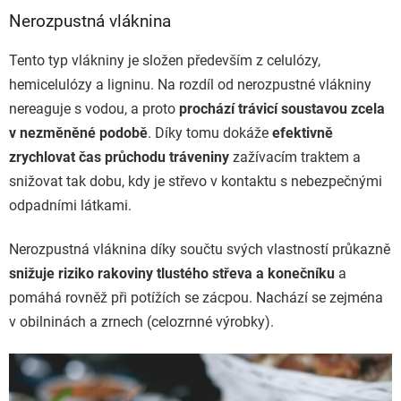
Nerozpustná vláknina
Tento typ vlákniny je složen především z celulózy,
hemicelulózy a ligninu. Na rozdíl od nerozpustné vlákniny
nereaguje s vodou, a proto
prochází trávicí soustavou zcela
v nezměněné podobě
. Díky tomu dokáže
efektivně
zrychlovat čas průchodu tráveniny
zažívacím traktem a
snižovat tak dobu, kdy je střevo v kontaktu s nebezpečnými
odpadními látkami.
Nerozpustná vláknina díky součtu svých vlastností průkazně
snižuje riziko rakoviny tlustého střeva a konečníku
a
pomáhá rovněž při potížích se zácpou. Nachází se zejména
v obilninách a zrnech (celozrnné výrobky).