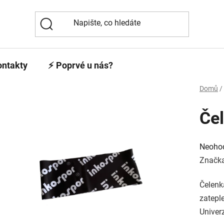
ontakty
⚡️ Poprvé u nás?
Domů
/
Čel
Průmě
hodno
Neoho
produk
je
Značk
0,0
z
5
Čelenk
hvězdi
zatepl
Univerz