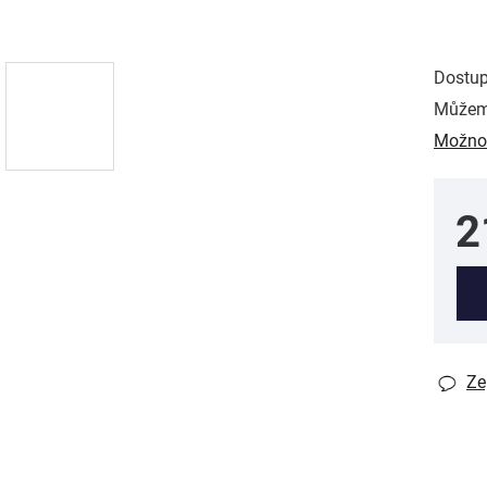
Dostu
Můžeme
Možnos
2
Měr
Ze