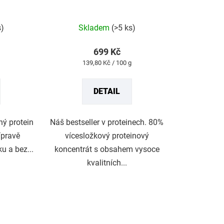
Průměrné
hodnocení
produktu
s)
Skladem
(>5 ks)
je
4,8
z
699 Kč
5
Měrná
139,80 Kč / 100 g
hvězdiček.
cena:
DETAIL
ný protein
Náš bestseller v proteinech. 80%
ípravě
vícesložkový proteinový
u a bez...
koncentrát s obsahem vysoce
kvalitních...