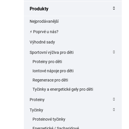
a
Produkty
n
e
Nejprodávanější
l
⚡️ Poprvé u nás?
Výhodné sady
Sportovní výživa pro děti
Proteiny pro děti
Iontové nápoje pro děti
Regenerace pro děti
Tyčinky a energetické gely pro děti
Proteiny
Tyčinky
Proteinové tyčinky
Energetické / Sacharidové