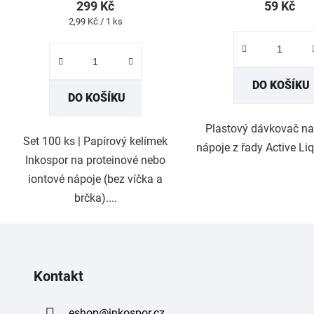
299 Kč
59 Kč
Měrná
2,99 Kč / 1 ks
cena:
DO KOŠÍKU
DO KOŠÍKU
Plastový dávkovač na
Set 100 ks | Papírový kelímek
nápoje z řady Active Liq
Inkospor na proteinové nebo
iontové nápoje (bez víčka a
brčka)....
Kontakt
eshop
@
inkospor.cz