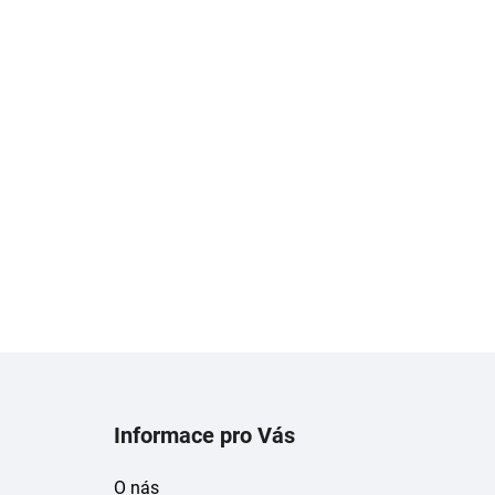
Z
á
Informace pro Vás
p
a
O nás