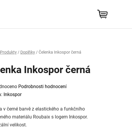
NÁKUPNÍ
KOŠÍK
Produkty
/
Doplňky
/
Čelenka Inkospor černá
enka Inkospor černá
rné
cení
dnoceno
Podrobnosti hodnocení
tu
a:
Inkospor
a v černé barvě z elastického a funkčního
ček.
eného materiálu Roubaix s logem Inkospor.
ální velikost.