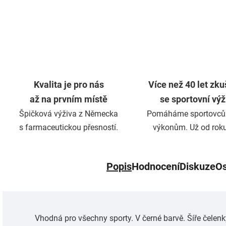
Kvalita je pro nás
Více než 40 let zku
až na prvním místě
se sportovní vý
Špičková výživa z Německa
Pomáháme sportovců
s farmaceutickou přesností.
výkonům. Už od rok
Popis
Hodnocení
Diskuze
Os
Vhodná pro všechny sporty. V černé barvě. Šíře čelenky