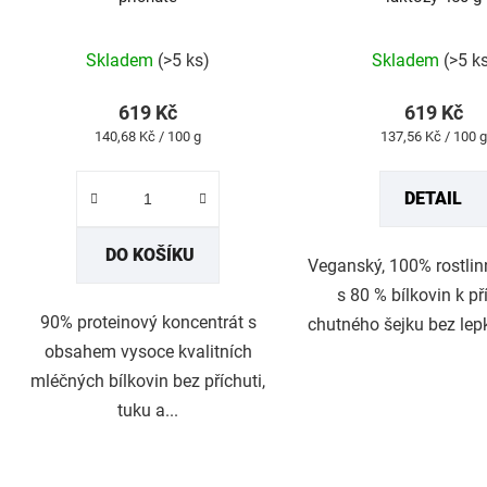
Průměrné
Průměrné
hodnocení
hodnocení
produktu
produktu
Skladem
(>5 ks)
Skladem
(>5 k
je
je
5,0
5,0
z
z
619 Kč
619 Kč
5
5
Měrná
Měrná
140,68 Kč / 100 g
137,56 Kč / 100 g
hvězdiček.
hvězdiček.
cena:
cena:
DETAIL
DO KOŠÍKU
Veganský, 100% rostlin
s 80 % bílkovin k př
90% proteinový koncentrát s
chutného šejku bez lepk
obsahem vysoce kvalitních
mléčných bílkovin bez příchuti,
tuku a...