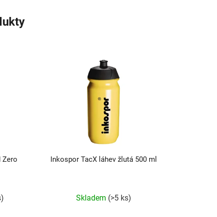
dukty
d Zero
Inkospor TacX láhev žlutá 500 ml
s)
Skladem
(>5 ks)