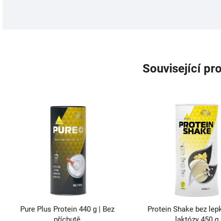
Související pr
Pure Plus Protein 440 g | Bez
Protein Shake bez lep
příchutě
laktózy 450 g