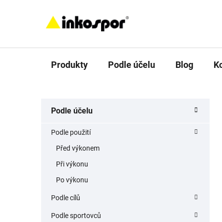
Přejít
na
obsah
Produkty
Podle účelu
Blog
K
P
K
Přeskočit
Podle účelu
a
o
kategorie
t
s
Podle použití
e
t
g
Před výkonem
r
o
Při výkonu
a
r
i
n
Po výkonu
e
n
Podle cílů
í
Podle sportovců
p