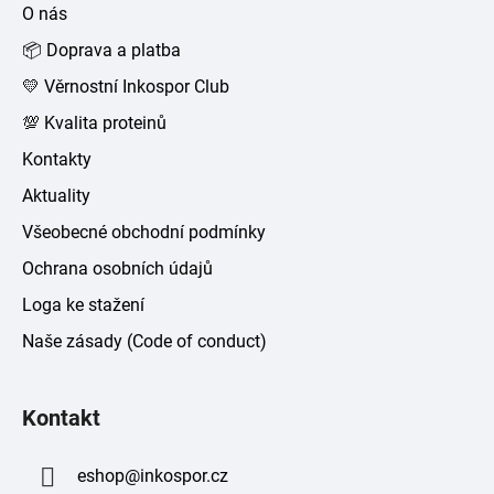
a
O nás
t
📦 Doprava a platba
í
💛 Věrnostní Inkospor Club
💯 Kvalita proteinů
Kontakty
Aktuality
Všeobecné obchodní podmínky
Ochrana osobních údajů
Loga ke stažení
Naše zásady (Code of conduct)
Kontakt
eshop
@
inkospor.cz