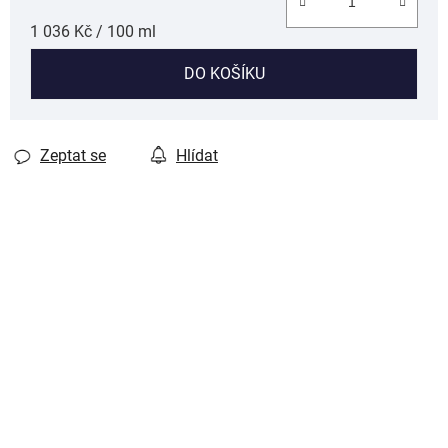
Měrná cena:
1 036 Kč / 100 ml
DO KOŠÍKU
Zeptat se
Hlídat