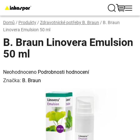
Přejít
na
Hledat
NÁKUP
obsah
Domů
/
Produkty
/
Zdravotnické potřeby B. Braun
/
B. Braun
KOŠÍK
Linovera Emulsion 50 ml
B. Braun Linovera Emulsion
50 ml
Průměrné
hodnocení
Neohodnoceno
Podrobnosti hodnocení
produktu
je
Značka:
B. Braun
0,0
z
5
hvězdiček.