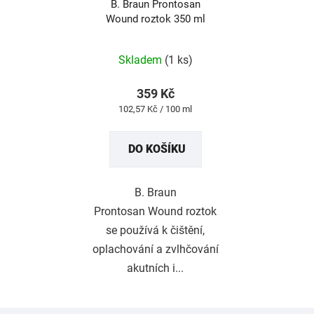
B. Braun Prontosan
Wound roztok 350 ml
Průměrné
hodnocení
produktu
Skladem
(1 ks)
je
5,0
z
359 Kč
5
Měrná
102,57 Kč / 100 ml
hvězdiček.
cena:
DO KOŠÍKU
B. Braun
Prontosan Wound roztok
se používá k čištění,
oplachování a zvlhčování
akutních i...