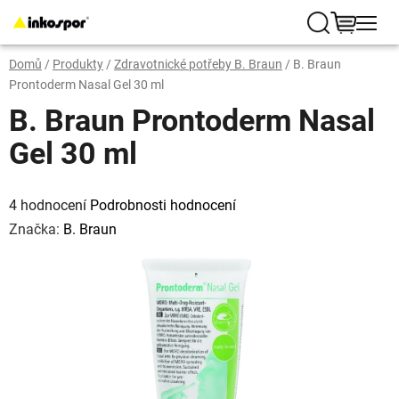
Přejít
na
Hledat
NÁKUP
obsah
Domů
/
Produkty
/
Zdravotnické potřeby B. Braun
/
B. Braun
KOŠÍK
Prontoderm Nasal Gel 30 ml
B. Braun Prontoderm Nasal
Gel 30 ml
Průměrné
hodnocení
4 hodnocení
Podrobnosti hodnocení
produktu
je
Značka:
B. Braun
5,0
z
5
hvězdiček.