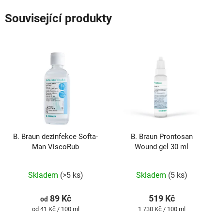
Související produkty
B. Braun dezinfekce Softa-
B. Braun Prontosan
Man ViscoRub
Wound gel 30 ml
Průměrné
Průměrné
hodnocení
hodnocení
produktu
produktu
Skladem
(>5 ks)
Skladem
(5 ks)
je
je
5,0
5,0
z
z
89 Kč
519 Kč
od
5
5
Měrná
Měrná
od 41 Kč / 100 ml
1 730 Kč / 100 ml
hvězdiček.
hvězdiček.