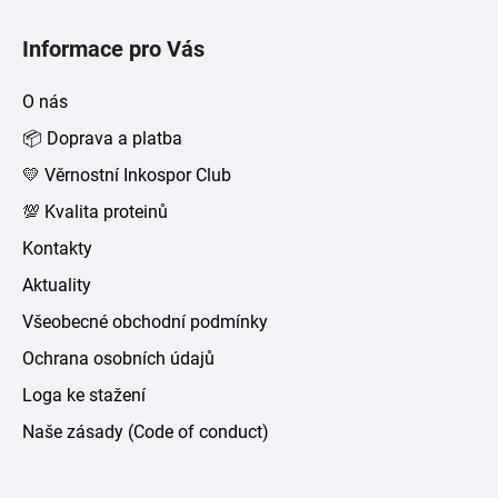
Z
á
Informace pro Vás
p
a
O nás
t
📦 Doprava a platba
í
💛 Věrnostní Inkospor Club
💯 Kvalita proteinů
Kontakty
Aktuality
Všeobecné obchodní podmínky
Ochrana osobních údajů
Loga ke stažení
Naše zásady (Code of conduct)