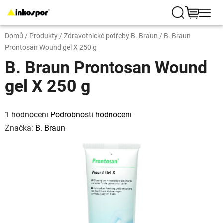
Přejít
na
Hledat
NÁKUP
obsah
Domů
/
Produkty
/
Zdravotnické potřeby B. Braun
/
B. Braun
KOŠÍK
Prontosan Wound gel X 250 g
B. Braun Prontosan Wound
gel X 250 g
Průměrné
hodnocení
1 hodnocení
Podrobnosti hodnocení
produktu
je
Značka:
B. Braun
5,0
z
5
hvězdiček.