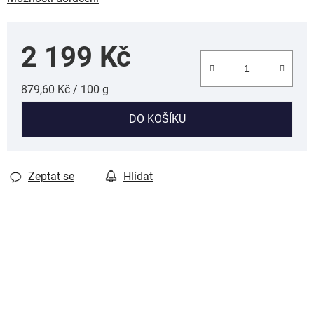
2 199 Kč
Měrná cena:
879,60 Kč / 100 g
DO KOŠÍKU
Zeptat se
Hlídat