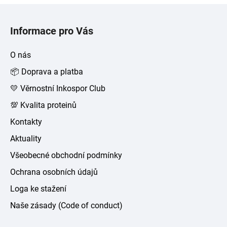
Z
á
Informace pro Vás
p
a
O nás
t
📦 Doprava a platba
í
💛 Věrnostní Inkospor Club
💯 Kvalita proteinů
Kontakty
Aktuality
Všeobecné obchodní podmínky
Ochrana osobních údajů
Loga ke stažení
Naše zásady (Code of conduct)