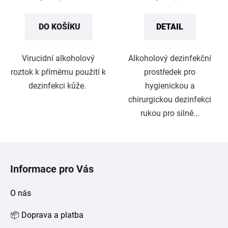
cena:
cena:
DO KOŠÍKU
DETAIL
Virucidní alkoholový
Alkoholový dezinfekční
roztok k přímému použití k
prostředek pro
dezinfekci kůže.
hygienickou a
chirurgickou dezinfekci
rukou pro silně...
Z
á
Informace pro Vás
p
a
O nás
t
í
📦 Doprava a platba