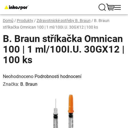
Přejít
na
Hledat
NÁKUP
obsah
Domů
/
Produkty
/
Zdravotnické potřeby B. Braun
/
B. Braun
KOŠÍK
stříkačka Omnican 100 | 1 ml/100I.U. 30GX12 | 100 ks
B. Braun stříkačka Omnican
100 | 1 ml/100I.U. 30GX12 |
100 ks
Průměrné
hodnocení
Neohodnoceno
Podrobnosti hodnocení
produktu
je
Značka:
B. Braun
0,0
z
5
hvězdiček.