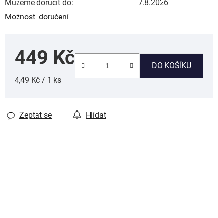
Můžeme doručit do:
7.8.2026
Možnosti doručení
449 Kč
DO KOŠÍKU
Měrná cena:
4,49 Kč / 1 ks
Zeptat se
Hlídat