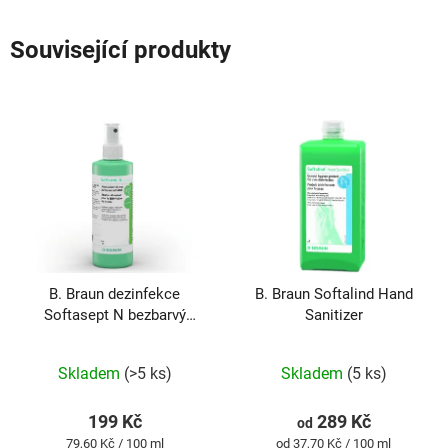
Související produkty
B. Braun dezinfekce
B. Braun Softalind Hand
Softasept N bezbarvý
Sanitizer
sprej 250ml
Průměrné
Průměrné
hodnocení
hodnocení
produktu
produktu
Skladem
(>5 ks)
Skladem
(5 ks)
je
je
5,0
5,0
z
z
199 Kč
289 Kč
od
5
5
Měrná
Měrná
79,60 Kč / 100 ml
od 37,70 Kč / 100 ml
hvězdiček.
hvězdiček.