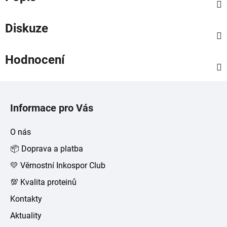
Diskuze
Hodnocení
Z
á
Informace pro Vás
p
a
O nás
t
📦 Doprava a platba
í
💛 Věrnostní Inkospor Club
💯 Kvalita proteinů
Kontakty
Aktuality