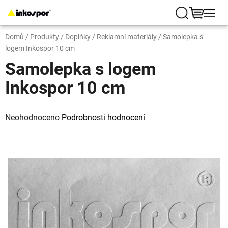
Přejít
na
Hledat
NÁKUP
obsah
Domů
/
Produkty
/
Doplňky
/
Reklamní materiály
/
Samolepka s
KOŠÍK
logem Inkospor 10 cm
Samolepka s logem
Inkospor 10 cm
Průměrné
hodnocení
Neohodnoceno
Podrobnosti hodnocení
produktu
je
0,0
z
5
hvězdiček.