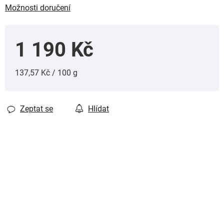
Možnosti doručení
1 190 Kč
Měrná cena:
137,57 Kč / 100 g
Zeptat se
Hlídat