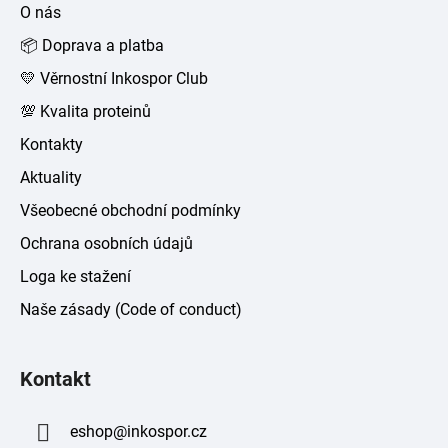
a
O nás
t
📦 Doprava a platba
í
💛 Věrnostní Inkospor Club
💯 Kvalita proteinů
Kontakty
Aktuality
Všeobecné obchodní podmínky
Ochrana osobních údajů
Loga ke stažení
Naše zásady (Code of conduct)
Kontakt
eshop
@
inkospor.cz