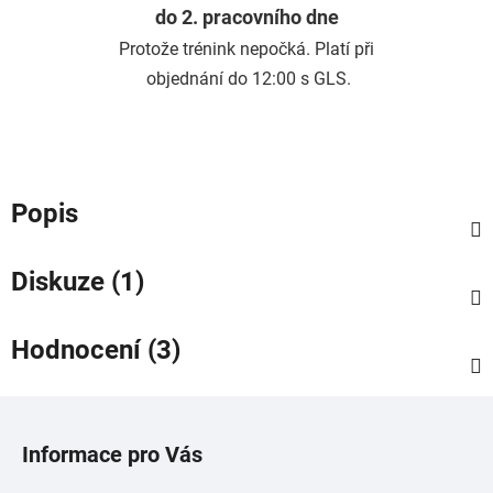
do 2. pracovního dne
Protože trénink nepočká. Platí při
objednání do 12:00 s GLS.
Popis
Diskuze (1)
Hodnocení (3)
Z
á
Informace pro Vás
p