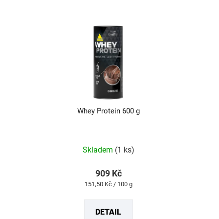
Whey Protein 600 g
Průměrné
hodnocení
produktu
Skladem
(1 ks)
je
5,0
z
909 Kč
5
Měrná
151,50 Kč / 100 g
hvězdiček.
cena:
DETAIL