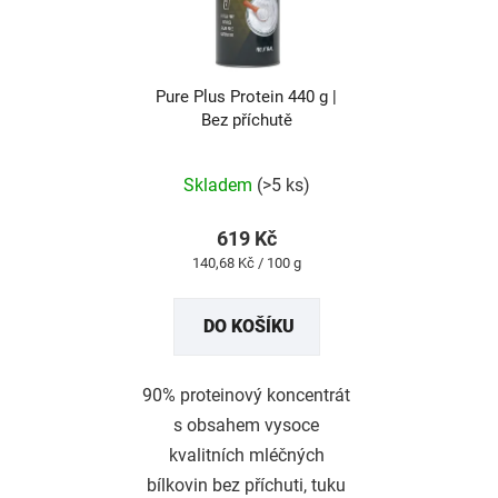
Pure Plus Protein 440 g |
Bez příchutě
Průměrné
hodnocení
produktu
Skladem
(>5 ks)
je
5,0
z
619 Kč
5
Měrná
140,68 Kč / 100 g
hvězdiček.
cena:
DO KOŠÍKU
90% proteinový koncentrát
s obsahem vysoce
kvalitních mléčných
bílkovin bez příchuti, tuku