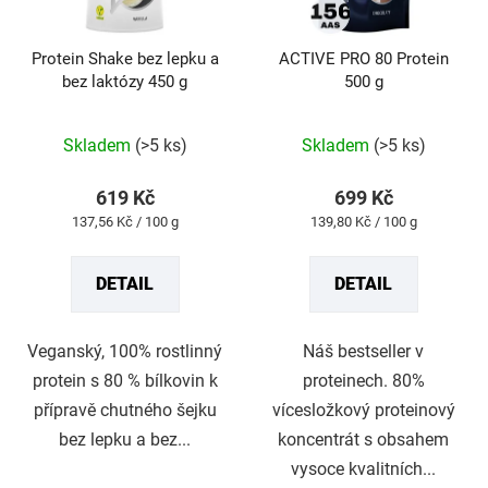
Protein Shake bez lepku a
ACTIVE PRO 80 Protein
bez laktózy 450 g
500 g
Průměrné
Průměrné
hodnocení
hodnocení
produktu
produktu
Skladem
(>5 ks)
Skladem
(>5 ks)
je
je
5,0
4,8
z
z
619 Kč
699 Kč
5
5
Měrná
Měrná
137,56 Kč / 100 g
139,80 Kč / 100 g
hvězdiček.
hvězdiček.
cena:
cena:
DETAIL
DETAIL
Veganský, 100% rostlinný
Náš bestseller v
protein s 80 % bílkovin k
proteinech. 80%
přípravě chutného šejku
vícesložkový proteinový
bez lepku a bez...
koncentrát s obsahem
vysoce kvalitních...