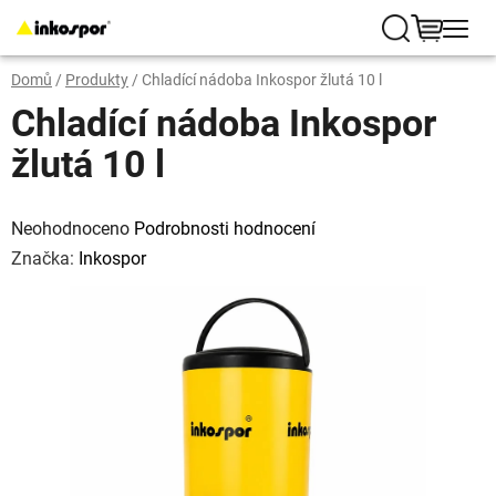
Přejít
na
Hledat
NÁKUP
obsah
Domů
/
Produkty
/
Chladící nádoba Inkospor žlutá 10 l
KOŠÍK
Chladící nádoba Inkospor
žlutá 10 l
Průměrné
hodnocení
Neohodnoceno
Podrobnosti hodnocení
produktu
je
Značka:
Inkospor
0,0
z
5
hvězdiček.