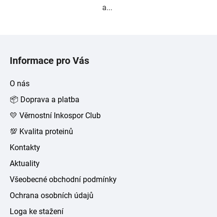
a...
Z
á
Informace pro Vás
p
a
O nás
t
📦 Doprava a platba
í
💛 Věrnostní Inkospor Club
💯 Kvalita proteinů
Kontakty
Aktuality
Všeobecné obchodní podmínky
Ochrana osobních údajů
Loga ke stažení