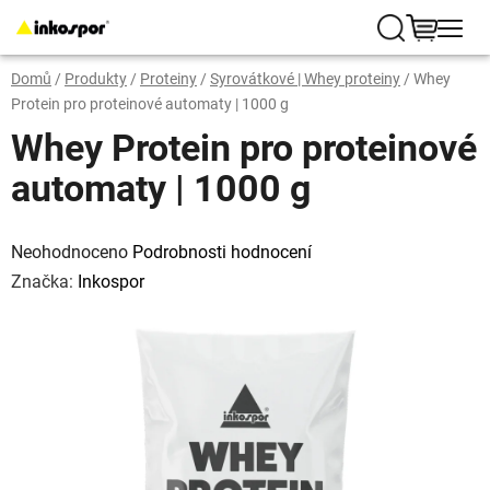
Přejít
na
Hledat
NÁKUP
obsah
Domů
/
Produkty
/
Proteiny
/
Syrovátkové | Whey proteiny
/
Whey
KOŠÍK
Protein pro proteinové automaty | 1000 g
Whey Protein pro proteinové
automaty | 1000 g
Průměrné
hodnocení
Neohodnoceno
Podrobnosti hodnocení
produktu
je
Značka:
Inkospor
0,0
z
5
hvězdiček.