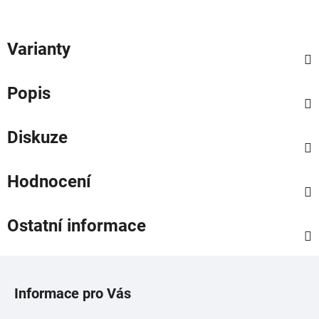
Varianty
Popis
Diskuze
Hodnocení
Ostatní informace
Z
á
Informace pro Vás
p