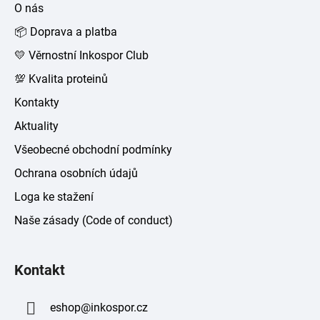
a
O nás
t
📦 Doprava a platba
í
💛 Věrnostní Inkospor Club
💯 Kvalita proteinů
Kontakty
Aktuality
Všeobecné obchodní podmínky
Ochrana osobních údajů
Loga ke stažení
Naše zásady (Code of conduct)
Kontakt
eshop
@
inkospor.cz