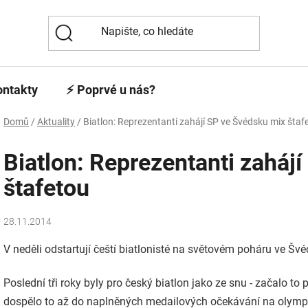
ontakty
⚡️ Poprvé u nás?
Domů
/
Aktuality
/
Biatlon: Reprezentanti zahájí SP ve Švédsku mix štaf
Biatlon: Reprezentanti zaháj
štafetou
28.11.2014
V neděli odstartují čeští biatlonisté na světovém poháru ve Švé
Poslední tři roky byly pro český biatlon jako ze snu - začalo 
dospělo to až do naplněných medailových očekávání na olympi