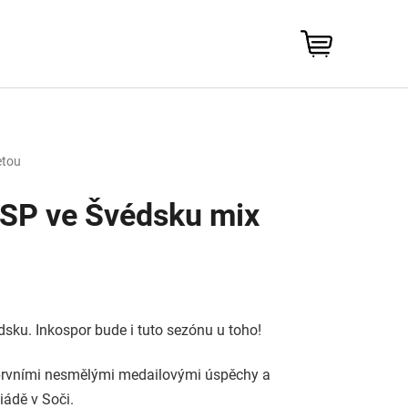
NÁKUPNÍ
KOŠÍK
etou
í SP ve Švédsku mix
dsku. Inkospor bude i tuto sezónu u toho!
to prvními nesmělými medailovými úspěchy a
ádě v Soči.