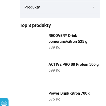
a
Produkty
n
e
l
Top 3 produkty
RECOVERY Drink
pomeranč/citron 525 g
839 Kč
ACTIVE PRO 80 Protein 500 g
699 Kč
Power Drink citron 700 g
575 Kč