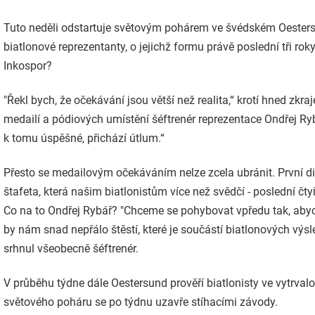
Tuto neděli odstartuje světovým pohárem ve švédském Oeste
biatlonové reprezentanty, o jejichž formu právě poslední tři rok
Inkospor?
"Řekl bych, že očekávání jsou větší než realita,“ krotí hned zkra
medailí a pódiových umístění šéftrenér reprezentace Ondřej R
k tomu úspěšné, přichází útlum.“
Přesto se medailovým očekáváním nelze zcela ubránit. První d
štafeta, která našim biatlonistům více než svědčí - poslední čty
Co na to Ondřej Rybář? "Chceme se pohybovat vpředu tak, ab
by nám snad nepřálo štěstí, které je součástí biatlonových výsl
srhnul všeobecně šéftrenér.
V průběhu týdne dále Oestersund prověří biatlonisty ve vytrval
světového poháru se po týdnu uzavře stíhacími závody.