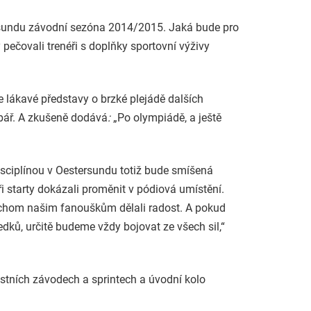
rsundu závodní sezóna 2014/2015. Jaká bude pro
y pečovali trenéři s doplňky sportovní výživy
je lákavé představy o brzké plejádě dalších
ybář. A zkušeně dodává
:
„Po olympiádě, a ještě
isciplínou v Oestersundu totiž bude smíšená
ři starty dokázali proměnit v pódiová umístění.
ychom našim fanouškům dělali radost. A pokud
edků, určitě budeme vždy bojovat ze všech sil,“
ostních závodech a sprintech a úvodní kolo