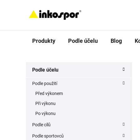
Přejít
na
obsah
Produkty
Podle účelu
Blog
K
P
K
Přeskočit
Podle účelu
a
o
kategorie
t
s
Podle použití
e
t
g
Před výkonem
r
o
Při výkonu
a
r
i
n
Po výkonu
e
n
Podle cílů
í
Podle sportovců
p