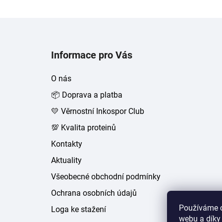
Z
á
Informace pro Vás
p
a
O nás
t
📦 Doprava a platba
í
💛 Věrnostní Inkospor Club
💯 Kvalita proteinů
Kontakty
Aktuality
Všeobecné obchodní podmínky
Ochrana osobních údajů
Používáme c
Loga ke stažení
webu a díky