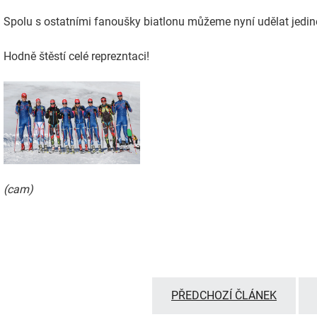
Spolu s ostatními fanoušky biatlonu můžeme nyní udělat jediné
Hodně štěstí celé reprezntaci!
(cam)
PŘEDCHOZÍ ČLÁNEK