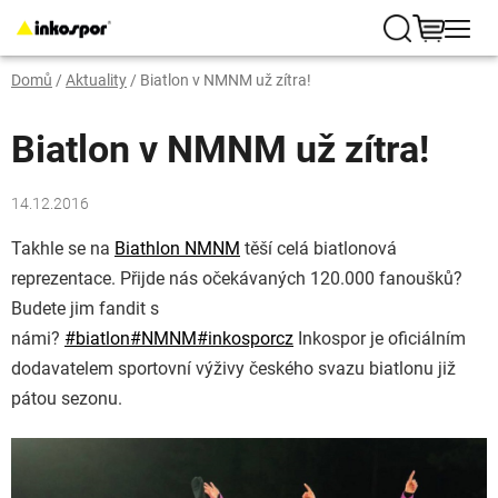
Přejít
na
Hledat
NÁKUP
obsah
Domů
/
Aktuality
/
Biatlon v NMNM už zítra!
KOŠÍK
Biatlon v NMNM už zítra!
14.12.2016
Takhle se na
Biathlon NMNM
těší celá biatlonová
reprezentace. Přijde nás očekávaných 120.000 fanoušků?
Budete jim fandit s
námi?
#
biatlon
#
NMNM
#
inkosporcz
Inkospor je oficiálním
dodavatelem sportovní výživy českého svazu biatlonu již
pátou sezonu.