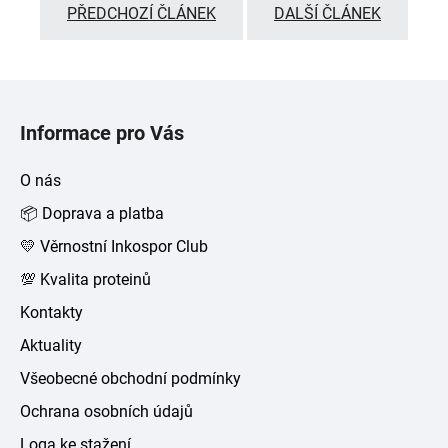
PŘEDCHOZÍ ČLÁNEK
DALŠÍ ČLÁNEK
Z
á
Informace pro Vás
p
a
O nás
t
📦 Doprava a platba
í
💛 Věrnostní Inkospor Club
💯 Kvalita proteinů
Kontakty
Aktuality
Všeobecné obchodní podmínky
Ochrana osobních údajů
Loga ke stažení