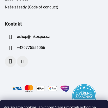
Naše zásady (Code of conduct)
Kontakt
eshop
@
inkospor.cz
+420775556056
Používáme cookies, abychom Vám umožnili pohodlné