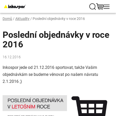
Přejít
na
Hledat
NÁKUP
obsah
Domů
/
Aktuality
/
Poslední objednávky v roce 2016
KOŠÍK
Poslední objednávky v roce
2016
16.12.2016
Inkospor jede od 21.12.2016 sportovat, takže Vašim
objednávkám se budeme věnovat po našem návratu
2.1.2016 ;)