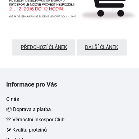
PŘEDCHOZÍ ČLÁNEK
DALŠÍ ČLÁNEK
Z
á
Informace pro Vás
p
a
O nás
t
📦 Doprava a platba
í
💛 Věrnostní Inkospor Club
💯 Kvalita proteinů