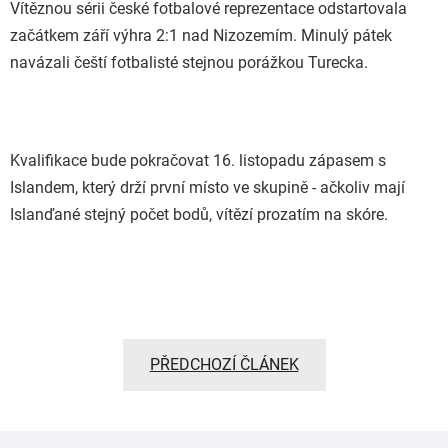
Vítěznou sérii české fotbalové reprezentace odstartovala
začátkem září výhra 2:1 nad Nizozemím. Minulý pátek
navázali čeští fotbalisté stejnou porážkou Turecka.
Kvalifikace bude pokračovat 16. listopadu zápasem s
Islandem, který drží první místo ve skupině - ačkoliv mají
Islanďané stejný počet bodů, vítězí prozatím na skóre.
PŘEDCHOZÍ ČLÁNEK
Z