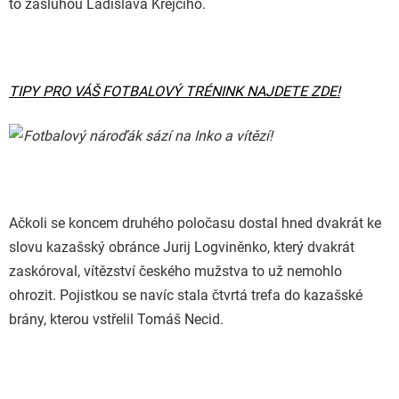
to zásluhou Ladislava Krejčího.
TIPY PRO VÁŠ FOTBALOVÝ TRÉNINK NAJDETE ZDE!
Ačkoli se koncem druhého poločasu dostal hned dvakrát ke
slovu kazašský obránce Jurij Logviněnko, který dvakrát
zaskóroval, vítězství českého mužstva to už nemohlo
ohrozit. Pojistkou se navíc stala čtvrtá trefa do kazašské
brány, kterou vstřelil Tomáš Necid.