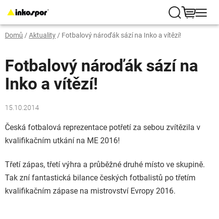
Přejít
na
Hledat
NÁKUP
obsah
Domů
/
Aktuality
/
Fotbalový nároďák sází na Inko a vítězí!
KOŠÍK
Fotbalový nároďák sází na
Inko a vítězí!
15.10.2014
Česká fotbalová reprezentace potřetí za sebou zvítězila v
kvalifikačním utkání na ME 2016!
Třetí zápas, třetí výhra a průběžné druhé místo ve skupině.
Tak zní fantastická bilance českých fotbalistů po třetím
kvalifikačním zápase na mistrovství Evropy 2016.