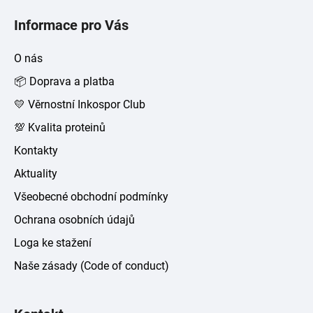
á
Informace pro Vás
p
a
O nás
t
📦 Doprava a platba
í
💛 Věrnostní Inkospor Club
💯 Kvalita proteinů
Kontakty
Aktuality
Všeobecné obchodní podmínky
Ochrana osobních údajů
Loga ke stažení
Naše zásady (Code of conduct)