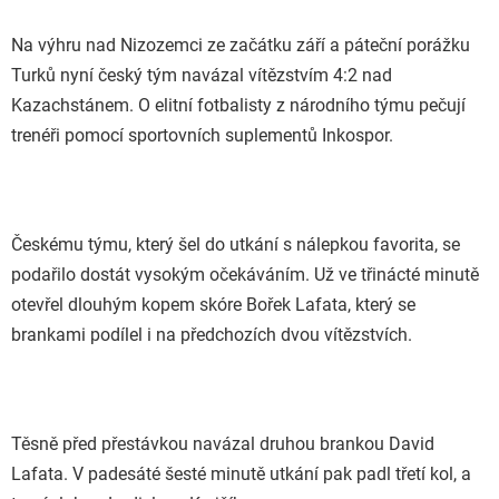
Na výhru nad Nizozemci ze začátku září a páteční porážku
Turků nyní český tým navázal vítězstvím 4:2 nad
Kazachstánem. O elitní fotbalisty z národního týmu pečují
trenéři pomocí sportovních suplementů Inkospor.
Českému týmu, který šel do utkání s nálepkou favorita, se
podařilo dostát vysokým očekáváním. Už ve třinácté minutě
otevřel dlouhým kopem skóre Bořek Lafata, který se
brankami podílel i na předchozích dvou vítězstvích.
Těsně před přestávkou navázal druhou brankou David
Lafata. V padesáté šesté minutě utkání pak padl třetí kol, a