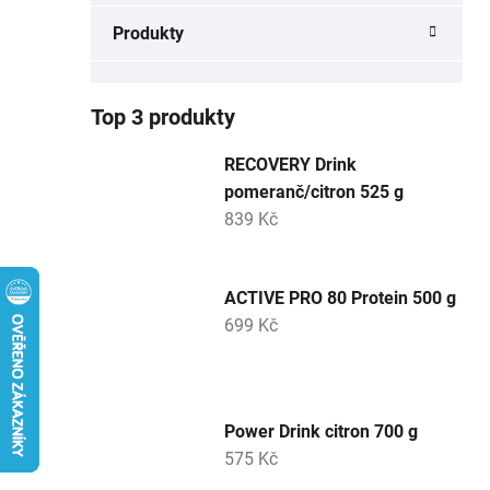
a
Produkty
n
e
l
Top 3 produkty
RECOVERY Drink
pomeranč/citron 525 g
839 Kč
ACTIVE PRO 80 Protein 500 g
699 Kč
Power Drink citron 700 g
575 Kč