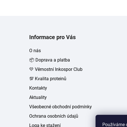
Z
á
Informace pro Vás
p
a
O nás
t
📦 Doprava a platba
í
💛 Věrnostní Inkospor Club
💯 Kvalita proteinů
Kontakty
Aktuality
Všeobecné obchodní podmínky
Ochrana osobních údajů
Používáme c
Loga ke stažení