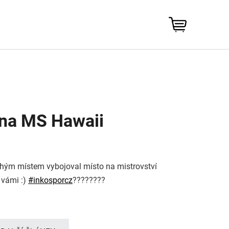
NÁKUPNÍ
KOŠÍK
 na MS Hawaii
hým místem vybojoval místo na mistrovství
s vámi
:)
#
inkosporcz
????
????