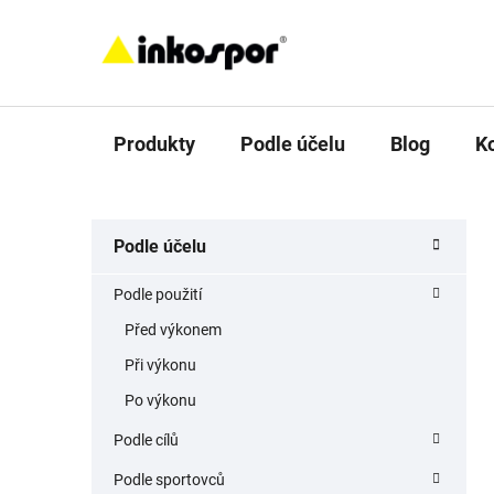
Přejít
na
obsah
Produkty
Podle účelu
Blog
K
P
K
Přeskočit
Podle účelu
a
o
kategorie
t
s
Podle použití
e
t
g
Před výkonem
r
o
Při výkonu
a
r
i
n
Po výkonu
e
n
Podle cílů
í
Podle sportovců
p