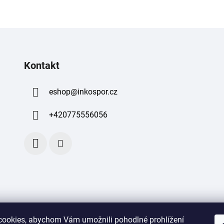
Kontakt
eshop
@
inkospor.cz
+420775556056
ookies, abychom Vám umožnili pohodlné prohlížení