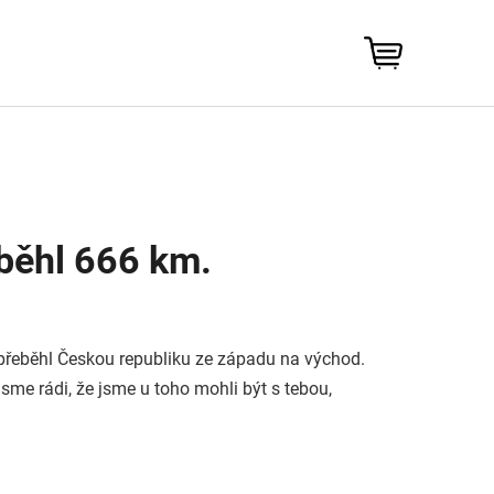
NÁKUPNÍ
KOŠÍK
uběhl 666 km.
přeběhl Českou republiku ze západu na východ.
me rádi, že jsme u toho mohli být s tebou,