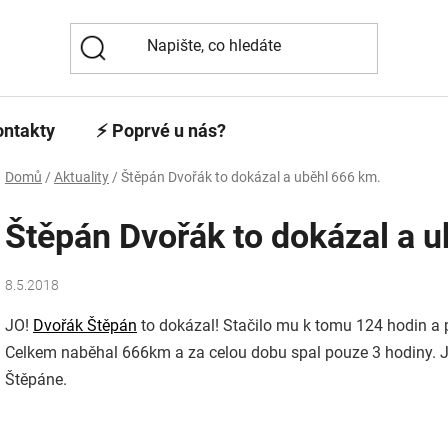
ontakty
⚡️ Poprvé u nás?
Domů
/
Aktuality
/
Štěpán Dvořák to dokázal a uběhl 666 km.
Štěpán Dvořák to dokázal a 
8.5.2018
JO!
Dvořák Štěpán
to dokázal! Stačilo mu k tomu 124 hodin a 
Celkem naběhal 666km a za celou dobu spal pouze 3 hodiny. Js
Štěpáne.