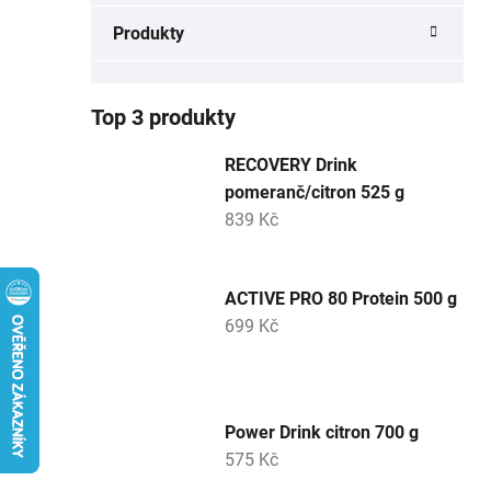
a
Produkty
n
e
l
Top 3 produkty
RECOVERY Drink
pomeranč/citron 525 g
839 Kč
ACTIVE PRO 80 Protein 500 g
699 Kč
Power Drink citron 700 g
575 Kč