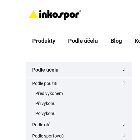
Přejít
na
obsah
Produkty
Podle účelu
Blog
K
P
K
Přeskočit
Podle účelu
a
o
kategorie
t
s
Podle použití
e
t
g
Před výkonem
r
o
Při výkonu
a
r
i
n
Po výkonu
e
n
Podle cílů
í
Podle sportovců
p