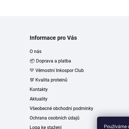
Z
á
Informace pro Vás
p
a
O nás
t
📦 Doprava a platba
í
💛 Věrnostní Inkospor Club
💯 Kvalita proteinů
Kontakty
Aktuality
Všeobecné obchodní podmínky
Ochrana osobních údajů
Používáme c
Loga ke stažení