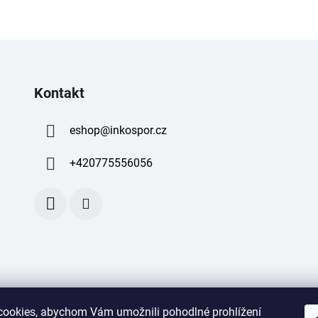
Kontakt
eshop
@
inkospor.cz
+420775556056
ookies, abychom Vám umožnili pohodlné prohlížení