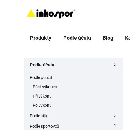
Přejít
na
obsah
Produkty
Podle účelu
Blog
K
P
K
Přeskočit
Podle účelu
a
o
kategorie
t
s
Podle použití
e
t
g
Před výkonem
r
o
Při výkonu
a
r
i
n
Po výkonu
e
n
Podle cílů
í
Podle sportovců
p