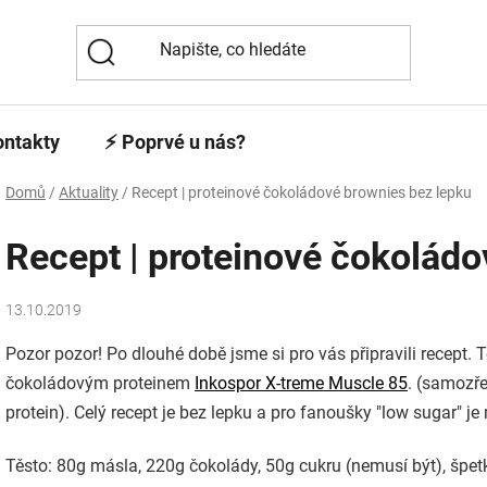
ontakty
⚡️ Poprvé u nás?
Domů
/
Aktuality
/
Recept | proteinové čokoládové brownies bez lepku
Recept | proteinové čokoládo
13.10.2019
Pozor pozor! Po dlouhé době jsme si pro vás připravili recept.
čokoládovým proteinem
Inkospor X-treme Muscle 85
. (samozře
protein). Celý recept je bez lepku a pro fanoušky "low sugar" 
Těsto: 80g másla, 220g čokolády, 50g cukru (nemusí být), špetk