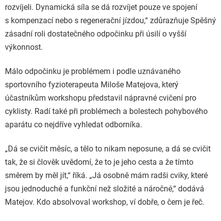
rozvíjeli. Dynamická síla se dá rozvíjet pouze ve spojení
s kompenzací nebo s regenerační jízdou,“ zdůrazňuje Spěšný
zásadní roli dostatečného odpočinku při úsilí o vyšší
výkonnost.
Málo odpočinku je problémem i podle uznávaného
sportovního fyzioterapeuta Miloše Matejova, který
účastníkům workshopu představil nápravné cvičení pro
cyklisty. Radí také při problémech a bolestech pohybového
aparátu co nejdříve vyhledat odborníka.
„Dá se cvičit měsíc, a tělo to nikam neposune, a dá se cvičit
tak, že si člověk uvědomí, že to je jeho cesta a že tímto
směrem by měl jít,“ říká. „Já osobně mám radši cviky, které
jsou jednoduché a funkční než složité a náročné,“ dodává
Matejov. Kdo absolvoval workshop, ví dobře, o čem je řeč.