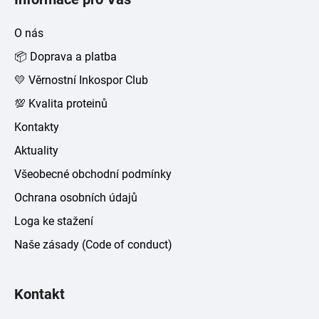
p
a
O nás
t
📦 Doprava a platba
í
💛 Věrnostní Inkospor Club
💯 Kvalita proteinů
Kontakty
Aktuality
Všeobecné obchodní podmínky
Ochrana osobních údajů
Loga ke stažení
Naše zásady (Code of conduct)
Kontakt