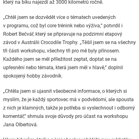
který na biku najezdí až 3000 kilometrů ročně.
„Chtěl jsem se dozvědět více o tématech uvedených
v programu, což byl core trénink nebo výživa,“ potvrdil i
Robert Bečvář, který se připravuje na podzimní etapový
závod v Austrálii Crocodile Trophy. „Těšil jsem se na všechny
tři části workshopu, všechny tři pro mě byly přínosem.
Každého jsem se měl příležitost zeptat, doptat se na
upřesnění nebo témata, která jsem měl v hlavě,“ doplnil
spokojený hobby závodník.
„Chtěla jsem si ujasnit všeobecné informace, o kterých si
myslím, že je každý sportovec má v podvědomí, ale spousta
z nich je klamných, takže je potřeba si vyslechnout i odborný
komentář,“ shrnula svoje důvody pro účast na workshopu
Jana Olbertová.