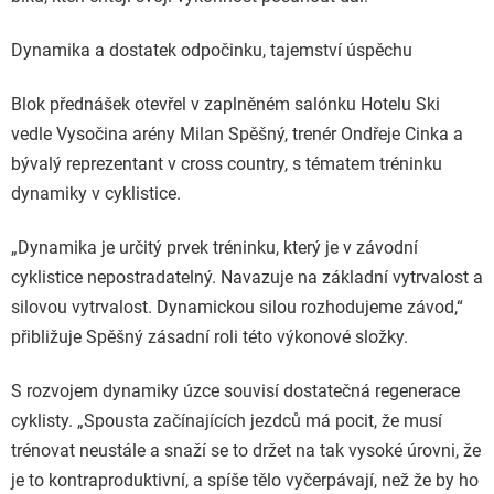
Dynamika a dostatek odpočinku, tajemství úspěchu
Blok přednášek otevřel v zaplněném salónku Hotelu Ski
vedle Vysočina arény Milan Spěšný, trenér Ondřeje Cinka a
bývalý reprezentant v cross country, s tématem tréninku
dynamiky v cyklistice.
„Dynamika je určitý prvek tréninku, který je v závodní
cyklistice nepostradatelný. Navazuje na základní vytrvalost a
silovou vytrvalost. Dynamickou silou rozhodujeme závod,“
přibližuje Spěšný zásadní roli této výkonové složky.
S rozvojem dynamiky úzce souvisí dostatečná regenerace
cyklisty. „Spousta začínajících jezdců má pocit, že musí
trénovat neustále a snaží se to držet na tak vysoké úrovni, že
je to kontraproduktivní, a spíše tělo vyčerpávají, než že by ho