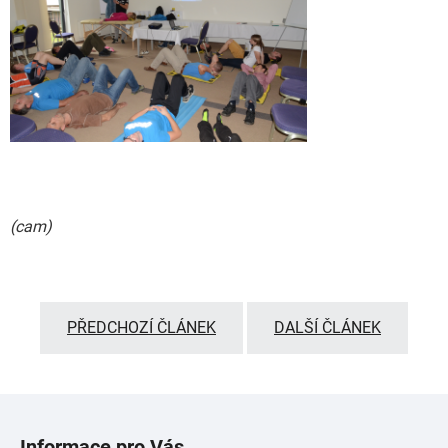
(cam)
PŘEDCHOZÍ ČLÁNEK
DALŠÍ ČLÁNEK
Z
á
Informace pro Vás