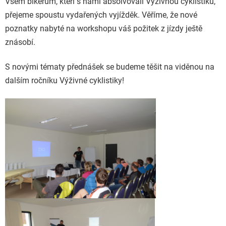
Všem bikerům, kteří s námi absolvovali Výživnou cyklistiku,
přejeme spoustu vydařených vyjížděk. Věříme, že nové
poznatky nabyté na workshopu váš požitek z jízdy ještě
znásobí.
S novými tématy přednášek se budeme těšit na viděnou na
dalším ročníku Výživné cyklistiky!