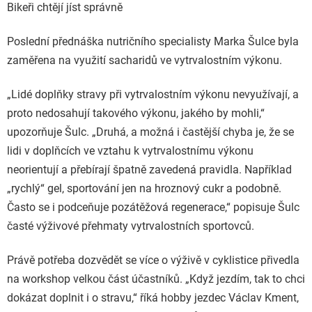
Bikeři chtějí jíst správně
Poslední přednáška nutričního specialisty Marka Šulce byla
zaměřena na využití sacharidů ve vytrvalostním výkonu.
„Lidé doplňky stravy při vytrvalostním výkonu nevyužívají, a
proto nedosahují takového výkonu, jakého by mohli,“
upozorňuje Šulc. „Druhá, a možná i častější chyba je, že se
lidi v doplňcích ve vztahu k vytrvalostnímu výkonu
neorientují a přebírají špatně zavedená pravidla. Například
„rychlý“ gel, sportování jen na hroznový cukr a podobně.
Často se i podceňuje pozátěžová regenerace,“ popisuje Šulc
časté výživové přehmaty vytrvalostních sportovců.
Právě potřeba dozvědět se více o výživě v cyklistice přivedla
na workshop velkou část účastníků. „Když jezdím, tak to chci
dokázat doplnit i o stravu,“ říká hobby jezdec Václav Kment,