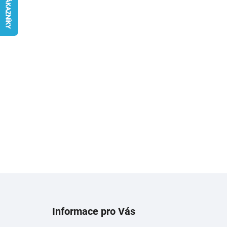
Z
á
Informace pro Vás
p