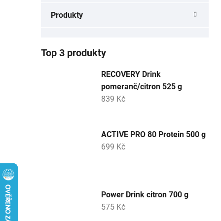
a
Produkty
n
e
l
Top 3 produkty
RECOVERY Drink
pomeranč/citron 525 g
839 Kč
ACTIVE PRO 80 Protein 500 g
699 Kč
Power Drink citron 700 g
575 Kč