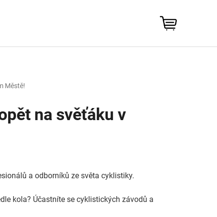
NÁKUPNÍ
KOŠÍK
m Městě!
opět na svěťáku v
esionálů a odborníků ze světa cyklistiky.
edle kola? Účastníte se cyklistických závodů a