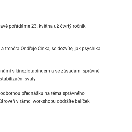
vě pořádáme 23. května už čtvrtý ročník
trenéra Ondřeje Cinka, se dozvíte, jak psychika
známí s kineziotapingem a se zásadami správné
 stabilizační svaly.
y a odbornou přednášku na téma správného
 Zároveň v rámci workshopu obdržíte balíček