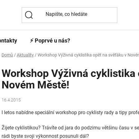
ontakty
⚡️ Poprvé u nás?
Domů
/
Aktuality
/
Workshop Výživná cyklistika opět na svěťáku v Nové
Workshop Výživná cyklistika 
Novém Městě!
16.4.2015
I letos nabídne speciální workshop pro cyklisty rady a tipy prof
Žijete cyklistikou? Trávíte od jara do podzimu většinu času v s
rádi byste svoji výkonnost posunuli dál?