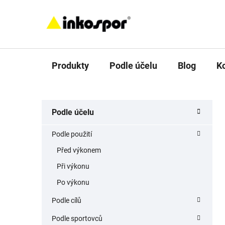
Přejít
na
obsah
Produkty
Podle účelu
Blog
K
P
K
Přeskočit
Podle účelu
a
o
kategorie
t
s
Podle použití
e
t
g
Před výkonem
r
o
Při výkonu
a
r
i
n
Po výkonu
e
n
Podle cílů
í
Podle sportovců
p