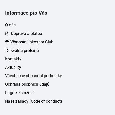
Z
á
Informace pro Vás
p
a
O nás
t
📦 Doprava a platba
í
💛 Věrnostní Inkospor Club
💯 Kvalita proteinů
Kontakty
Aktuality
Všeobecné obchodní podmínky
Ochrana osobních údajů
Loga ke stažení
Naše zásady (Code of conduct)