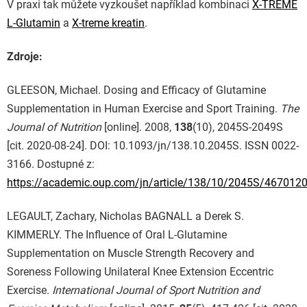
V praxi tak můžete vyzkoušet například kombinaci
X-TREME
L-Glutamin
a
X-treme kreatin
.
Zdroje:
GLEESON, Michael. Dosing and Efficacy of Glutamine
Supplementation in Human Exercise and Sport Training.
The
Journal of Nutrition
[online]. 2008,
138
(10), 2045S-2049S
[cit. 2020-08-24]. DOI: 10.1093/jn/138.10.2045S. ISSN 0022-
3166. Dostupné z:
https://academic.oup.com/jn/article/138/10/2045S/467012
LEGAULT, Zachary, Nicholas BAGNALL a Derek S.
KIMMERLY. The Influence of Oral L-Glutamine
Supplementation on Muscle Strength Recovery and
Soreness Following Unilateral Knee Extension Eccentric
Exercise.
International Journal of Sport Nutrition and