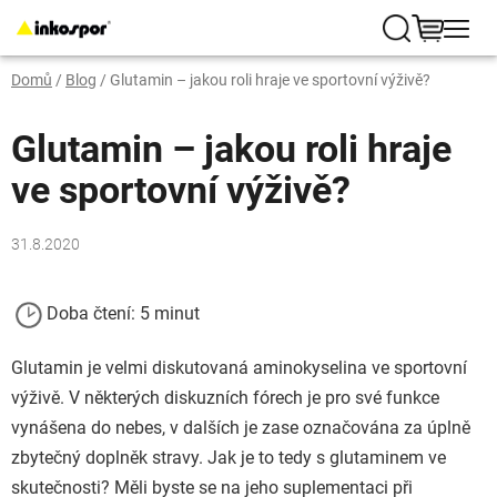
Přejít
na
Hledat
NÁKUP
obsah
Domů
/
Blog
/
Glutamin – jakou roli hraje ve sportovní výživě?
KOŠÍK
Glutamin – jakou roli hraje
ve sportovní výživě?
31.8.2020
Doba čtení: 5 minut
Glutamin je velmi diskutovaná aminokyselina ve sportovní
výživě. V některých diskuzních fórech je pro své funkce
vynášena do nebes, v dalších je zase označována za úplně
zbytečný doplněk stravy. Jak je to tedy s glutaminem ve
skutečnosti? Měli byste se na jeho suplementaci při