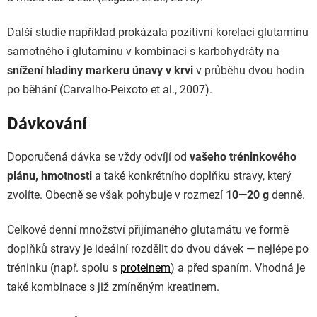
Další studie například prokázala pozitivní korelaci glutaminu
samotného i glutaminu v kombinaci s karbohydráty na
snížení hladiny markeru únavy v krvi
v průběhu dvou hodin
po běhání (Carvalho-Peixoto et al., 2007).
Dávkování
Doporučená dávka se vždy odvíjí od
vašeho tréninkového
plánu, hmotnosti
a také konkrétního doplňku stravy, který
zvolíte. Obecně se však pohybuje v rozmezí
10—20 g
denně.
Celkové denní množství přijímaného glutamátu ve formě
doplňků stravy je ideální rozdělit do dvou dávek — nejlépe po
tréninku (např. spolu s
proteinem
) a před spaním. Vhodná je
také kombinace s již zmíněným kreatinem.