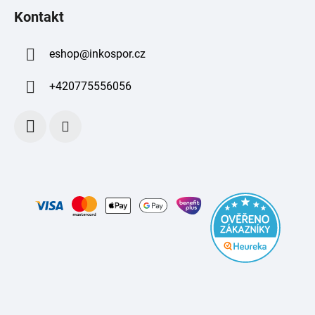
Kontakt
eshop
@
inkospor.cz
+420775556056