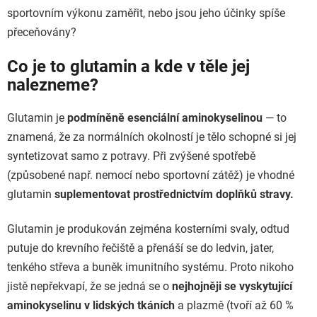
sportovním výkonu zaměřit, nebo jsou jeho účinky spíše
přeceňovány?
Co je to glutamin a kde v těle jej
nalezneme?
Glutamin je
podmíněně esenciální aminokyselinou
— to
znamená, že za normálních okolností je tělo schopné si jej
syntetizovat samo z potravy. Při zvýšené spotřebě
(způsobené např. nemocí nebo sportovní zátěž) je vhodné
glutamin
suplementovat prostřednictvím doplňků stravy.
Glutamin je produkován zejména kosterními svaly, odtud
putuje do krevního řečiště a přenáší se do ledvin, jater,
tenkého střeva a buněk imunitního systému. Proto nikoho
jistě nepřekvapí, že se jedná se o
nejhojněji se vyskytující
aminokyselinu v lidských tkáních
a plazmě (tvoří až 60 %