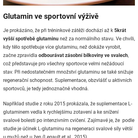
Glutamin ve sportovní výživě
Je prokázáno, že při tréninkové zátěži dochází až k
5krát
vyšší spotřebě glutaminu
než za normálního stavu. Ve chvíli,
kdy tělo spotřebuje více glutaminu, než dokáže vyrobit,
začne zpravidla
odbourávat zásobní bílkoviny ve svalech
,
což představuje pro všechny sportovce velmi nežádoucí
stav. Při nedostatečném množství glutaminu se také snižuje
regenerační schopnost. Suplementace, obzvlášť u aktivních
sportovců, je tedy jednoznačně vhodná.
Například studie z roku 2015 prokázala, že suplementace L-
glutaminem vedla k rychlejšímu zotavení a ke snížení
svalové bolesti po intenzivním cvičení. Zajímavé je, že podle
studie je účinek L-glutaminu na regeneraci svalové síly větší
u mužů než u žen (Legault et al., 2015).