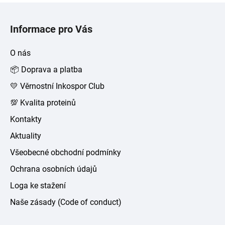
Z
á
Informace pro Vás
p
a
O nás
t
📦 Doprava a platba
í
💛 Věrnostní Inkospor Club
💯 Kvalita proteinů
Kontakty
Aktuality
Všeobecné obchodní podmínky
Ochrana osobních údajů
Loga ke stažení
Naše zásady (Code of conduct)