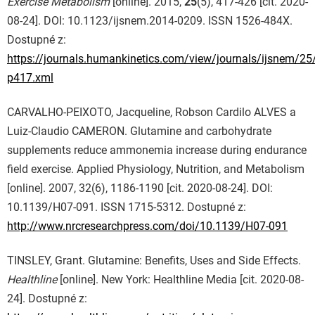
Exercise Metabolism
[online]. 2015,
25
(5), 417-426 [cit. 2020-
08-24]. DOI: 10.1123/ijsnem.2014-0209. ISSN 1526-484X.
Dostupné z:
https://journals.humankinetics.com/view/journals/ijsnem/25/
p417.xml
CARVALHO-PEIXOTO, Jacqueline, Robson Cardilo ALVES a
Luiz-Claudio CAMERON. Glutamine and carbohydrate
supplements reduce ammonemia increase during endurance
field exercise. Applied Physiology, Nutrition, and Metabolism
[online]. 2007, 32(6), 1186-1190 [cit. 2020-08-24]. DOI:
10.1139/H07-091. ISSN 1715-5312. Dostupné z:
http://www.nrcresearchpress.com/doi/10.1139/H07-091
TINSLEY, Grant. Glutamine: Benefits, Uses and Side Effects.
Healthline
[online]. New York: Healthline Media [cit. 2020-08-
24]. Dostupné z: