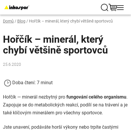
Přejít
na
Hledat
NÁKUP
obsah
Domů
/
Blog
/
Hořčík – minerál, který chybí většině sportovců
KOŠÍK
Hořčík – minerál, který
chybí většině sportovců
25.6.2020
Doba čtení: 7 minut
Hořčík — minerál nezbytný pro
fungování celého organismu
.
Zapojuje se do metabolických reakcí, podílí se na trávení a je
také klíčovým minerálem pro všechny sportovce.
Jste unavení, podáváte horší výkony nebo trpíte častými