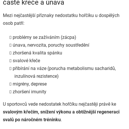
časté křeče a únava
Mezi nejčastější příznaky nedostatku hořčíku u dospělých
osob patří:
problémy se zažíváním (zácpa)
únava, nervozita, poruchy soustředění
zhoršená kvalita spánku
svalové křeče
přibírání na váze (porucha metabolismu sacharidů,
inzulínová rezistence)
migrény, deprese
zhoršení imunity
U sportovců vede nedostatek hořčíku nejčastěji právě ke
svalovým křečím, snížení výkonu a obtížnější regeneraci
svalů po náročném tréninku
.