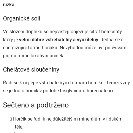
nízká
.
Organické soli
Ve složení doplňku se nejčastěji objevuje citrát hořečnatý,
který je
velmi dobře vstřebatelný a využitelný
. Jedná se o
energizující formu hořčíku. Nevýhodou může být při vyšším
příjmu mírně laxativní účinek.
Chelátové sloučeniny
Řadí se k
nejlépe vstřebatelným formám hořčíku
. Téměř vždy
se jedná o hořčík v podobě bisglycinátu hořečnatého.
Sečteno a podtrženo
Hořčík se řadí k nejdůležitějším minerálům v lidském
těle.