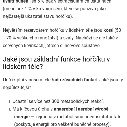
uvnitř buněk
, jen 5 % pak v extracelulárních tekutinách
(méně než 1 % v krevním séru, které se používá jako
nejčastější ukazatel stavu hořčíku).
Největším rezervoárem hořčíku v lidském těle jsou
kosti
(50
—70 % veškerého množství) a svaly. Nachází se ale také v
červených krvinkách, játrech či nervové soustavě.
Jaké jsou základní funkce hořčíku v
lidském těle?
Hořčík plní v našem těle
řadu zásadních funkcí
. Jaké jsou ty
nejdůležitější?
Účastní se více než 300 metabolických reakcí.
Má klíčovou úlohu v
anaerobní i aerobní výrobě
energie
— zejména v metabolismu adenosintrifosfátu
(poskytuje energii pro veškeré buněčné procesy).