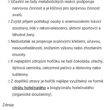
Účastní se řady metabolických reakcí, podporuje
nervovou činnost a je klíčový pro správnou činnost
svalů.
Zvýšit příjem potřebují osoby s onemocněním trávicí
soustavy, lidé v rekonvalescenci, aktivní sportovci a
těhotné ženy.
Nedostatek se projevuje svalovými křečemi, únavou,
nesoustředěností, snížením výkonu nebo zhoršením
imunity.
K nejlepším zdrojům hořčíku se řadí čokoláda, ořechy,
dýňová semínka, celozrnné pečivo a těstoviny nebo
luštěniny.
Z doplňků stravy je hořčík nejlépe využitelný ve formě
citrátu hořečnatého
a bisglycinátu hořečnatého
(organické sloučeniny).
Zdroje: