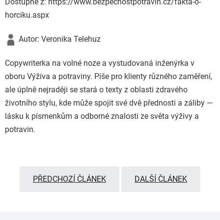
Dostupné z: https://www.bezpecnostpotravin.cz/fakta-o-
horciku.aspx
Autor: Veronika Telehuz
Copywriterka na volné noze a vystudovaná inženýrka v
oboru Výživa a potraviny. Píše pro klienty různého zaměření,
ale úplně nejraději se stará o texty z oblasti zdravého
životního stylu, kde může spojit své dvě přednosti a záliby —
lásku k písmenkům a odborné znalosti ze světa výživy a
potravin.
PŘEDCHOZÍ ČLÁNEK
DALŠÍ ČLÁNEK
Z