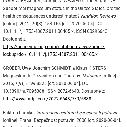
ROSANOFF, Andrea, Connie M WEAVER a Robert K RUDE.
Suboptimal magnesium status in the United States: are the
health consequences underestimated?
Nutrition Reviews
[online]. 2012,
70
(3), 153-164 [cit. 2020-06-04]. DOI:
10.1111/j.1753-4887.2011.00465.x. ISSN 00296643.
Dostupné z:
https://academic.oup.com/nutritionreviews/article-
lookup/doi/10.1111/j.1753-4887.2011.00465.x
GRÖBER, Uwe, Joachim SCHMIDT a Klaus KISTERS.
Magnesium in Prevention and Therapy.
Nutrients
[online].
2015,
7
(9), 8199-8226 [cit. 2020-06-04]. DOI:
10.3390/nu7095388. ISSN 2072-6643. Dostupné z:
http://www.mdpi.com/2072-6643/7/9/5388
Fakta o hořčíku.
Informační centrum bezpečnosti potravin
[online]. Praha: Bezpečnost potravin, 2008 [cit. 2020-06-04].