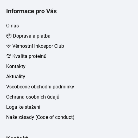
á
Informace pro Vás
p
a
O nás
t
📦 Doprava a platba
í
💛 Věrnostní Inkospor Club
💯 Kvalita proteinů
Kontakty
Aktuality
Všeobecné obchodní podmínky
Ochrana osobních údajů
Loga ke stažení
Naše zásady (Code of conduct)