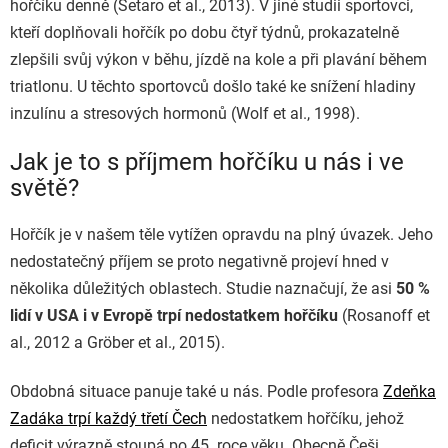
hořčíku denně (Setaro et al., 2013). V jiné studii sportovci,
kteří doplňovali hořčík po dobu čtyř týdnů, prokazatelně
zlepšili svůj výkon v běhu, jízdě na kole a při plavání během
triatlonu. U těchto sportovců došlo také ke snížení hladiny
inzulínu a stresových hormonů (Wolf et al., 1998).
Jak je to s příjmem hořčíku u nás i ve
světě?
Hořčík je v našem těle vytížen opravdu na plný úvazek. Jeho
nedostatečný příjem se proto negativně projeví hned v
několika důležitých oblastech. Studie naznačují, že asi
50 %
lidí v USA i v Evropě trpí nedostatkem hořčíku
(Rosanoff et
al., 2012 a Gr
öber et al., 2015
).
Obdobná situace panuje také u nás. Podle profesora
Zdeňka
Zadáka trpí každý třetí Čech
nedostatkem hořčíku, jehož
deficit výrazně stoupá po 45. roce věku. Obecně Češi