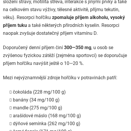
složení stravy, motilita střeva, interakce s jinými prvky a také
na celkovém stavu výživy, tělesné aktivitě, příjmu tekutin,
věku). Resorpci hořčíku
zpomaluje příjem alkoholu, vysoký
příjem tuku
a také některých přírodních kyselin. Resorpci
naopak zvyšuje dostatečný příjem vitamínu D.
Doporučený denní příjem činí
300—350 mg
, u osob se
zvýšenou fyzickou zátěží (zejména sportovci) se doporučuje
příjem hořčíku navýšit ještě o 10—20 %.
Mezi nejvýznamnější zdroje hořčíku v potravinách patří:
čokoláda (228 mg/100 g)
banány (34 mg/100 g)
mandle (275 mg/100 g)
arašídové máslo (168 mg/100 g)
dýňové semínka (262 mg/100 g)