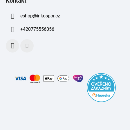
Kontakt
eshop
@
inkospor.cz
+420775556056