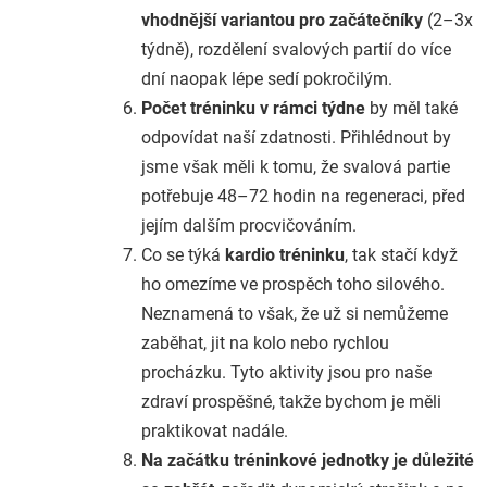
vhodnější variantou pro začátečníky
(2–3x
týdně), rozdělení svalových partií do více
dní naopak lépe sedí pokročilým.
Počet tréninku v rámci týdne
by měl také
odpovídat naší zdatnosti. Přihlédnout by
jsme však měli k tomu, že svalová partie
potřebuje 48–72 hodin na regeneraci, před
jejím dalším procvičováním.
Co se týká
kardio tréninku
, tak stačí když
ho omezíme ve prospěch toho silového.
Neznamená to však, že už si nemůžeme
zaběhat, jit na kolo nebo rychlou
procházku. Tyto aktivity jsou pro naše
zdraví prospěšné, takže bychom je měli
praktikovat nadále.
Na začátku tréninkové jednotky je důležité