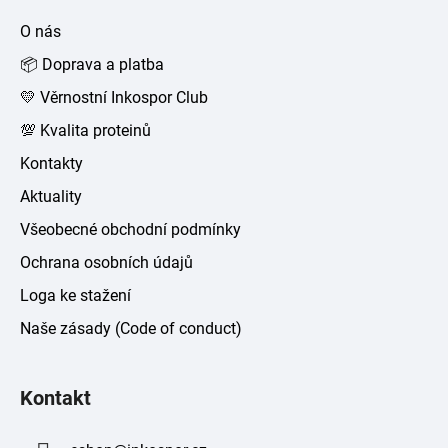
a
O nás
t
📦 Doprava a platba
í
💛 Věrnostní Inkospor Club
💯 Kvalita proteinů
Kontakty
Aktuality
Všeobecné obchodní podmínky
Ochrana osobních údajů
Loga ke stažení
Naše zásady (Code of conduct)
Kontakt