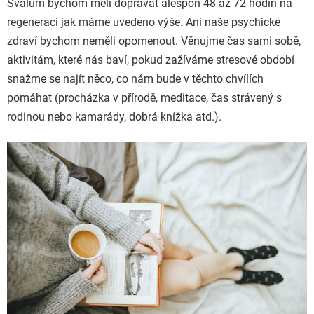
Svalům bychom měli dopřávat alespoň 48 až 72 hodin na
regeneraci jak máme uvedeno výše. Ani naše psychické
zdraví bychom neměli opomenout. Věnujme čas sami sobě,
aktivitám, které nás baví, pokud zažíváme stresové období
snažme se najít něco, co nám bude v těchto chvílích
pomáhat (procházka v přírodě, meditace, čas strávený s
rodinou nebo kamarády, dobrá knížka atd.).