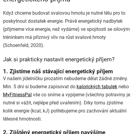
Když chceme budovat svalovou hmotu je nutné tělu pro to
poskytnout dostatek energie. Právě energetický nadbytek
(přijmeme více energie, než vydáme) ve spojitosti se silovým
tréninkem má příznivý vliv na růst svalové hmoty
(Schoenfeld, 2020).
Jak si prakticky nastavit energetický příjem?
1. Zjistíme náš stávající energetický příjem
V našem jídelníčku prozatím nebudeme dělat žádné změny.
Min. 5 dní si budeme zapisovat do
kalorických tabulek
nebo
MyFitnessPal
vše co sníme a vypijeme (všechny potraviny je
nutné si vážit, nejlépe před uvařením). Díky tomu zjistíme
kolik energie (kcal, kJ) potřebujeme pro zachování aktuální
tělesné hmotnosti.
2. Zjištěný energetický příjem navýšíme