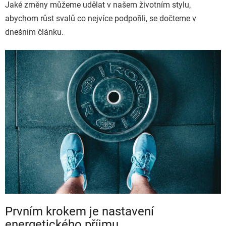
Jaké změny můžeme udělat v našem životním stylu,
abychom růst svalů co nejvíce podpořili, se dočteme v
dnešním článku.
Prvním krokem je nastavení
energetického příjmu