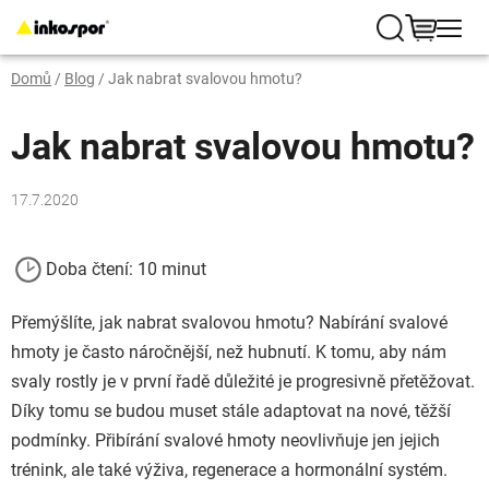
Přejít
na
Hledat
NÁKUP
obsah
Domů
/
Blog
/
Jak nabrat svalovou hmotu?
KOŠÍK
Jak nabrat svalovou hmotu?
17.7.2020
Doba čtení: 10 minut
Přemýšlíte, jak nabrat svalovou hmotu? Nabírání svalové
hmoty je často náročnější, než hubnutí. K tomu, aby nám
svaly rostly je v první řadě důležité je progresivně přetěžovat.
Díky tomu se budou muset stále adaptovat na nové, těžší
podmínky. Přibírání svalové hmoty neovlivňuje jen jejich
trénink, ale také výživa, regenerace a hormonální systém.