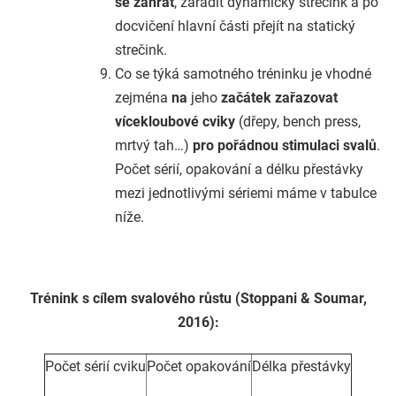
se zahřát
, zařadit dynamický strečink a po
docvičení hlavní části přejít na statický
strečink.
Co se týká samotného tréninku je vhodné
zejména
na
jeho
začátek zařazovat
vícekloubové cviky
(dřepy, bench press,
mrtvý tah…)
pro pořádnou stimulaci svalů
.
Počet sérií, opakování a délku přestávky
mezi jednotlivými sériemi máme v tabulce
níže.
Trénink s cílem svalového růstu (Stoppani & Soumar,
2016):
Počet sérií cviku
Počet opakování
Délka přestávky