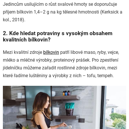
Jedincům usilujícím o růst svalové hmoty se doporučuje
příjem bílkovin 1,4–2 g na kg tělesné hmotnosti (Kerksick a
kol., 2018).
2. Kde hledat potraviny s vysokým obsahem
kvalitních bílkovin?
Mezi kvalitní zdroje
bílkovin
patří libové maso, ryby, vejce,
mléko a mléčné výrobky, proteinový prášek. Pro zpestření
jídelníčku můžeme zařadit rostlinné zdroje bílkovin, mezi
které řadíme luštěniny a výrobky z nich – tofu, tempeh.