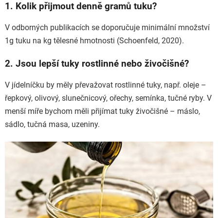
1. Kolik přijmout denně gramů tuku?
V odborných publikacích se doporučuje minimální množství
1g tuku na kg tělesné hmotnosti (Schoenfeld, 2020).
2. Jsou lepší tuky rostlinné nebo živočišné?
V jídelníčku by měly převažovat rostlinné tuky, např. oleje –
řepkový, olivový, slunečnicový, ořechy, semínka, tučné ryby. V
menší míře bychom měli přijímat tuky živočišné – máslo,
sádlo, tučná masa, uzeniny.