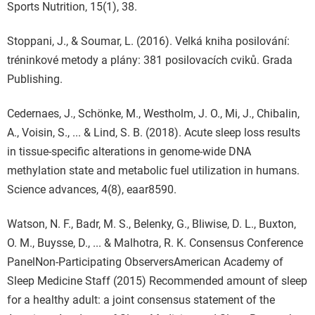
Sports Nutrition, 15(1), 38.
Stoppani, J., & Soumar, L. (2016). Velká kniha posilování:
tréninkové metody a plány: 381 posilovacích cviků. Grada
Publishing.
Cedernaes, J., Schönke, M., Westholm, J. O., Mi, J., Chibalin,
A., Voisin, S., ... & Lind, S. B. (2018). Acute sleep loss results
in tissue-specific alterations in genome-wide DNA
methylation state and metabolic fuel utilization in humans.
Science advances, 4(8), eaar8590.
Watson, N. F., Badr, M. S., Belenky, G., Bliwise, D. L., Buxton,
O. M., Buysse, D., ... & Malhotra, R. K. Consensus Conference
PanelNon-Participating ObserversAmerican Academy of
Sleep Medicine Staff (2015) Recommended amount of sleep
for a healthy adult: a joint consensus statement of the