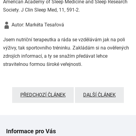
American Academy of Sleep Medicine and Sleep Research
Society. J Clin Sleep Med, 11, 591-2.
Autor: Markéta Tesařová
Jsem nutriční terapeutka a ráda se vzdělávám jak na poli
výživy, tak sportovního tréninku. Zakládám si na ověřených
zdrojích informací, a ty se snažím předávat lehce
stravitelnou formou široké veřejnosti.
PŘEDCHOZÍ ČLÁNEK
DALŠÍ ČLÁNEK
Z
á
Informace pro Vás
p