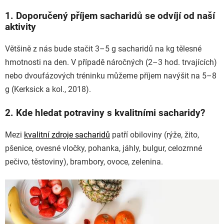
1. Doporučený příjem sacharidů se odvíjí od naší
aktivity
Většině z nás bude stačit 3–5 g sacharidů na kg tělesné
hmotnosti na den. V případě náročných (2–3 hod. trvajících)
nebo dvoufázových tréninku můžeme příjem navýšit na 5–8
g (Kerksick a kol., 2018).
2. Kde hledat potraviny s kvalitními sacharidy?
Mezi
kvalitní zdroje sacharidů
patří obiloviny (rýže, žito,
pšenice, ovesné vločky, pohanka, jáhly, bulgur, celozrnné
pečivo, těstoviny), brambory, ovoce, zelenina.