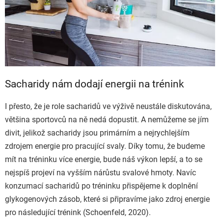
Sacharidy nám dodají energii na trénink
I přesto, že je role sacharidů ve výživě neustále diskutována,
většina sportovců na ně nedá dopustit. A nemůžeme se jím
divit, jelikož sacharidy jsou primárním a nejrychlejším
zdrojem energie pro pracující svaly. Díky tomu, že budeme
mít na tréninku více energie, bude náš výkon lepší, a to se
nejspíš projeví na vyšším nárůstu svalové hmoty. Navíc
konzumací sacharidů po tréninku přispějeme k doplnění
glykogenových zásob, které si připravíme jako zdroj energie
pro následující trénink (Schoenfeld, 2020).