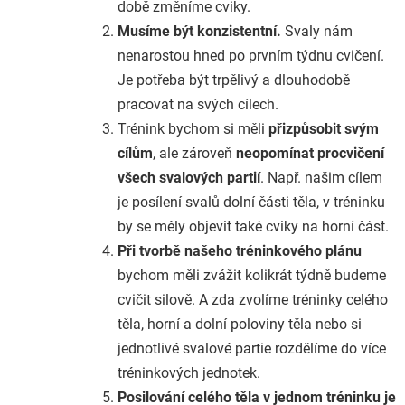
době změníme cviky.
Musíme být konzistentní.
Svaly nám
nenarostou hned po prvním týdnu cvičení.
Je potřeba být trpělivý a dlouhodobě
pracovat na svých cílech.
Trénink bychom si měli
přizpůsobit svým
cílům
, ale zároveň
neopomínat procvičení
všech svalových partií
. Např. našim cílem
je posílení svalů dolní části těla, v tréninku
by se měly objevit také cviky na horní část.
Při tvorbě našeho tréninkového plánu
bychom měli zvážit kolikrát týdně budeme
cvičit silově. A zda zvolíme tréninky celého
těla, horní a dolní poloviny těla nebo si
jednotlivé svalové partie rozdělíme do více
tréninkových jednotek.
Posilování celého těla v jednom tréninku je