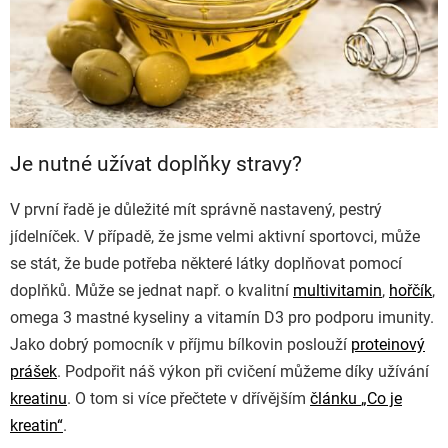
Je nutné užívat doplňky stravy?
V první řadě je důležité mít správně nastavený, pestrý
jídelníček. V případě, že jsme velmi aktivní sportovci, může
se stát, že bude potřeba některé látky doplňovat pomocí
doplňků. Může se jednat např. o kvalitní
multivitamin
,
hořčík
,
omega 3 mastné kyseliny a vitamín D3 pro podporu imunity.
Jako dobrý pomocník v příjmu bílkovin poslouží
proteinový
prášek
. Podpořit náš výkon při cvičení můžeme díky užívání
kreatinu
. O tom si více přečtete v dřívějším
článku
„
Co je
kreatin
“
.