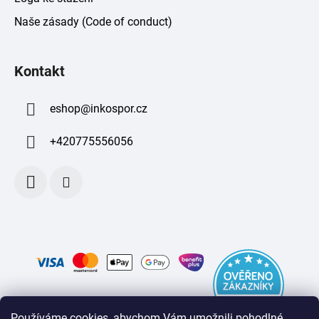
Naše zásady (Code of conduct)
Kontakt
eshop
@
inkospor.cz
+420775556056
Používáme cookies, abychom Vám umožnili pohodlné