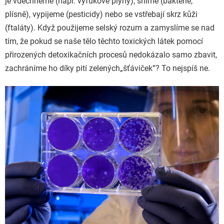
je vdechneme (např. výfukové plyny), sníme (bakterie,
plísně), vypijeme (pesticidy) nebo se vstřebají skrz kůži
(ftaláty). Když použijeme selský rozum a zamyslíme se nad
tím, že pokud se naše tělo těchto toxických látek pomocí
přirozených detoxikačních procesů nedokázalo samo zbavit,
zachráníme ho díky pití zelených
„šťáviček”? To nejspíš ne.