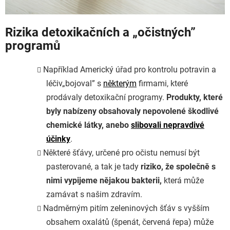
Rizika detoxikačních a
„
očistných”
programů
Například Americký úřad pro kontrolu potravin a
léčiv
„bojoval” s
některým
firmami, které
prodávaly detoxikační programy.
Produkty, které
byly nabízeny obsahovaly nepovolené škodlivé
chemické látky, anebo
slibovali nepravdivé
účinky
.
Některé šťávy, určené pro očistu nemusí být
pasterované, a tak je tady
riziko, že společně s
nimi vypijeme nějakou bakterii,
která může
zamávat s našim zdravím.
Nadměrným pitím zeleninových šťáv s vyšším
obsahem oxalátů (špenát, červená řepa) může