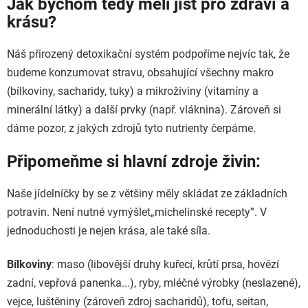
Jak bychom tedy měli jíst pro zdraví a
krásu?
Náš přirozený detoxikační systém podpoříme nejvíc tak, že
budeme konzumovat stravu, obsahující všechny makro
(bílkoviny, sacharidy, tuky) a mikroživiny (vitamíny a
minerální látky) a další prvky (např. vláknina). Zároveň si
dáme pozor, z jakých zdrojů tyto nutrienty čerpáme.
Připomeňme si hlavní zdroje živin:
Naše jídelníčky by se z většiny měly skládat ze základních
potravin. Není nutné vymýšlet
„michelinské recepty”. V
jednoduchosti je nejen krása, ale také síla.
Bílkoviny
: maso (libovější druhy kuřecí, krůtí prsa, hovězí
zadní, vepřová panenka...), ryby, mléčné výrobky (neslazené),
vejce, luštěniny (zároveň zdroj sacharidů), tofu, seitan,