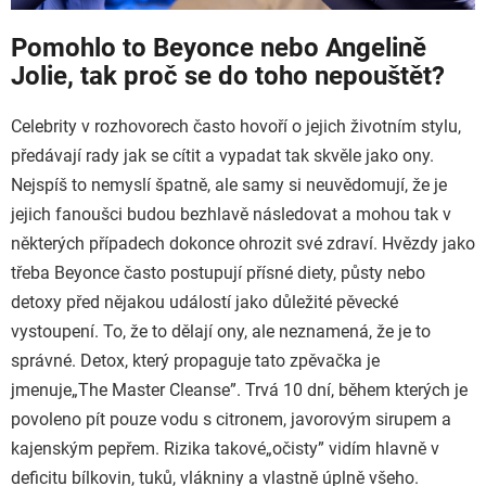
Pomohlo to Beyonce nebo Angelině
Jolie, tak proč se do toho nepouštět?
Celebrity v rozhovorech často hovoří o jejich životním stylu,
předávají rady jak se cítit a vypadat tak skvěle jako ony.
Nejspíš to nemyslí špatně, ale samy si neuvědomují, že je
jejich fanoušci budou bezhlavě následovat a mohou tak v
některých případech dokonce ohrozit své zdraví. Hvězdy jako
třeba Beyonce často postupují přísné diety, půsty nebo
detoxy před nějakou událostí jako důležité pěvecké
vystoupení. To, že to dělají ony, ale neznamená, že je to
správné. Detox, který propaguje tato zpěvačka je
jmenuje
„The Master Cleanse”. Trvá 10 dní, během kterých je
povoleno pít pouze vodu s citronem, javorovým sirupem a
kajenským pepřem. Rizika takové
„očisty” vidím hlavně v
deficitu bílkovin, tuků, vlákniny a vlastně úplně všeho.