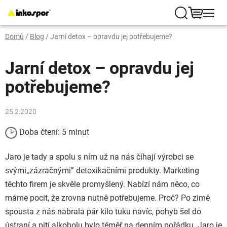
Přejít
na
Hledat
NÁKUP
obsah
Domů
/
Blog
/
Jarní detox – opravdu jej potřebujeme?
KOŠÍK
Jarní detox – opravdu jej
potřebujeme?
25.2.2020
Doba čtení: 5 minut
Jaro je tady a spolu s ním už na nás číhají výrobci se
svými
„zázračnými” detoxikačními produkty. Marketing
těchto firem je skvěle promyšlený. Nabízí nám něco, co
máme pocit, že zrovna nutně potřebujeme. Proč? Po zimě
spousta z nás nabrala pár kilo tuku navíc, pohyb šel do
ústraní a pití alkoholu bylo téměř na denním pořádku. Jaro je