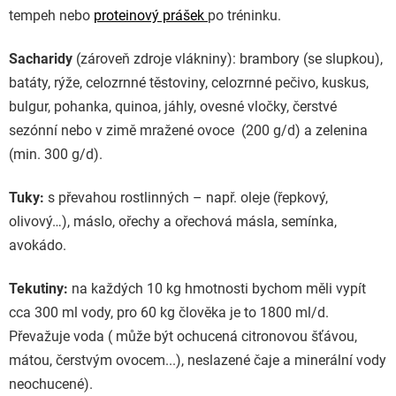
tempeh nebo
proteinový prášek
po tréninku.
Sacharidy
(zároveň zdroje vlákniny): brambory (se slupkou),
batáty, rýže, celozrnné těstoviny, celozrnné pečivo, kuskus,
bulgur, pohanka, quinoa, jáhly, ovesné vločky, čerstvé
sezónní nebo v zimě mražené ovoce (200 g/d) a zelenina
(min. 300 g/d).
Tuky:
s převahou rostlinných – např. oleje (řepkový,
olivový…), máslo, ořechy a ořechová másla, semínka,
avokádo.
Tekutiny:
na každých 10 kg hmotnosti bychom měli vypít
cca 300 ml vody, pro 60 kg člověka je to 1800 ml/d.
Převažuje voda ( může být ochucená citronovou šťávou,
mátou, čerstvým ovocem...), neslazené čaje a minerální vody
neochucené).