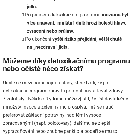
jídla.
Při přísném detoxikačním programu
m
ůžeme být
více unavení, malátní, dalé hrozí bolesti hlavy,
zvracení nebo průjmy.
Po ukončení
vyšší riziko přejídání, větší chutě
na
„nezdravá” jídla.
Můžeme díky detoxikačnímu programu
nebo očistě něco získat?
Určitě se mezi námi najdou hlasy, které tvrdí, že jim
detoxikační program opravdu pomohl nastartovat zdravý
životní styl. Někdo díky tomu může zjistit, že jíst dostatečné
množství ovoce a zeleniny mu prospívá, jiný se naučil
preferovat základní potraviny, nad těmi vysoce
zpracovanými (např. polotovary), dalšímu se zlepší
vyprazdňování nebo zhubne pár kilo a podaří se mu to