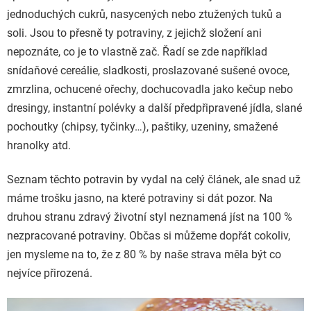
jednoduchých cukrů, nasycených nebo ztužených tuků a
soli. Jsou to přesně ty potraviny, z jejichž složení ani
nepoznáte, co je to vlastně zač. Řadí se zde například
snídaňové cereálie, sladkosti, proslazované sušené ovoce,
zmrzlina, ochucené ořechy, dochucovadla jako kečup nebo
dresingy, instantní polévky a další předpřipravené jídla, slané
pochoutky (chipsy, tyčinky…), paštiky, uzeniny, smažené
hranolky atd.
Seznam těchto potravin by vydal na celý článek, ale snad už
máme trošku jasno, na které potraviny si dát pozor. Na
druhou stranu zdravý životní styl neznamená jíst na 100 %
nezpracované potraviny. Občas si můžeme dopřát cokoliv,
jen mysleme na to, že z 80 % by naše strava měla být co
nejvíce přirozená.