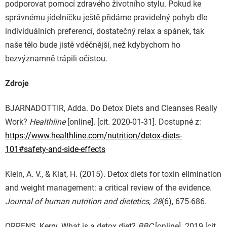
podporovat pomocí zdravého životního stylu. Pokud ke
správnému jídelníčku ještě přidáme pravidelný pohyb dle
individuálních preferencí, dostatečný relax a spánek, tak
naše tělo bude jistě vděčnější, než kdybychom ho
bezvýznamně trápili očistou.
Zdroje
BJARNADOTTIR, Adda. Do Detox Diets and Cleanses Really
Work?
Healthline
[online]. [cit. 2020-01-31]. Dostupné z:
https://www.healthline.com/nutrition/detox-diets-
101#safety-and-side-effects
Klein, A. V., & Kiat, H. (2015). Detox diets for toxin elimination
and weight management: a critical review of the evidence.
Journal of human nutrition and dietetics
,
28
(6), 675-686.
ORRENS, Kerry. What is a detox diet?
BBC
[online]. 2019 [cit.