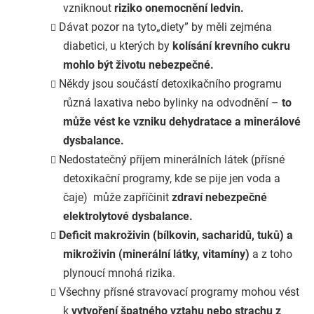
vzniknout
riziko onemocnění ledvin.
Dávat pozor na tyto
„diety” by měli zejména
diabetici, u kterých by
kolísání krevního cukru
mohlo být životu nebezpečné.
Někdy jsou součástí detoxikačního programu
různá laxativa nebo bylinky na odvodnění –
t
o
může vést ke vzniku dehydratace a minerálové
dysbalance.
Nedostatečný příjem minerálních látek (přísné
detoxikační programy, kde se pije jen voda a
čaje) může zapříčinit
zdraví nebezpečné
elektrolytové dysbalance.
Deficit makroživin (bílkovin, sacharidů, tuků) a
mikroživin (minerální látky, vitamíny)
a z toho
plynoucí mnohá rizika.
Všechny přísné stravovací programy mohou vést
k
vytvoření špatného vztahu nebo strachu z