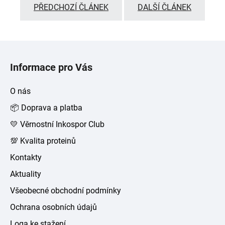
PŘEDCHOZÍ ČLÁNEK
DALŠÍ ČLÁNEK
Z
á
Informace pro Vás
p
a
O nás
t
📦 Doprava a platba
í
💛 Věrnostní Inkospor Club
💯 Kvalita proteinů
Kontakty
Aktuality
Všeobecné obchodní podmínky
Ochrana osobních údajů
Loga ke stažení