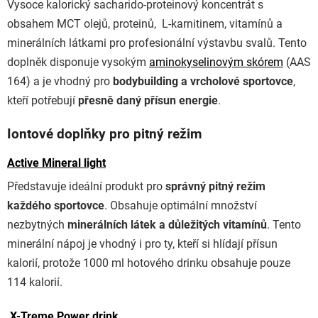
Vysoce kalorický sacharido-proteinový koncentrát s
obsahem MCT olejů, proteinů, L-karnitinem, vitamínů a
minerálních látkami pro profesionální výstavbu svalů. Tento
doplněk disponuje vysokým
aminokyselinovým skórem
(AAS
164) a je vhodný pro
bodybuilding a vrcholové sportovce
,
kteří potřebují
přesně daný přísun energie
.
Iontové doplňky pro pitný režim
Active Mineral light
Představuje ideální produkt pro
správný pitný režim
každého sportovce
. Obsahuje optimální množství
nezbytných
minerálních látek a důležitých vitamínů
. Tento
minerální nápoj je vhodný i pro ty, kteří si hlídají přísun
kalorií, protože 1000 ml hotového drinku obsahuje pouze
114 kalorií.
X-Treme Power drink