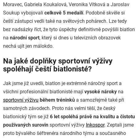
Moravec, Gabriela Koukalová, Veronika Vítková a Jaroslav
Soukup vybojovali
celkově 5 medailí
. Podobně skvěle si
čeští zástupci vedli také na světových pohárech. Lze tedy
bez nadsázky říct, že tyto úspěchy definitivně povýšili biatlon
na
národní sport
, který si dnes u televizních obrazovek
nechá ujít jen málokdo.
Na jaké doplňky sportovní výživy
spoléhají čeští biatlonisté?
Jak jsme již uvedli, biatlon je extrémně náročný sport a
všichni profesionální biatlonisté mají
vysoké nároky
na
sportovní výživu
během tréninků
a samozřejmě také při
samotných závodech. Proto nás velmi těší, že český
biatlonický tým se již
6 let spoléhá právě na kvalitu a čistotu
používaných surovin
sportovní výživy
Inkospor
. Zeptali jsme
proto bývalého šéftrenéra národního týmu a současného