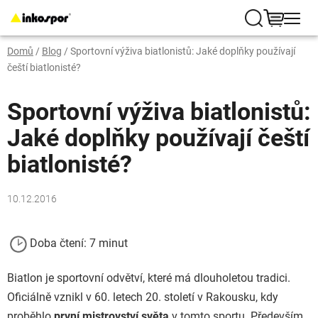
Přejít
na
Hledat
NÁKUP
obsah
Domů
/
Blog
/
Sportovní výživa biatlonistů: Jaké doplňky používají
KOŠÍK
čeští biatlonisté?
Sportovní výživa biatlonistů:
Jaké doplňky používají čeští
biatlonisté?
10.12.2016
Doba čtení: 7 minut
Biatlon je sportovní odvětví, které má dlouholetou tradici.
Oficiálně vznikl v 60. letech 20. století v Rakousku, kdy
proběhlo
první mistrovství světa
v tomto sportu. Především