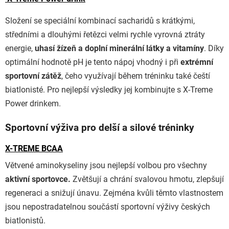
Složení se speciální kombinací sacharidů s krátkými,
středními a dlouhými řetězci velmi rychle vyrovná ztráty
energie,
uhasí žízeň a doplní minerální látky a vitamíny
. Díky
optimální hodnotě pH je tento nápoj vhodný i při
extrémní
sportovní zátěž
, čeho využívají během tréninku také čeští
biatlonisté. Pro nejlepší výsledky jej kombinujte s X-Treme
Power drinkem.
Sportovní výživa pro delší a silové tréninky
X-TREME BCAA
Větvené aminokyseliny jsou nejlepší volbou pro všechny
aktivní sportovce.
Zvětšují a chrání svalovou hmotu, zlepšují
regeneraci a snižují únavu. Zejména kvůli těmto vlastnostem
jsou nepostradatelnou součástí sportovní výživy českých
biatlonistů.