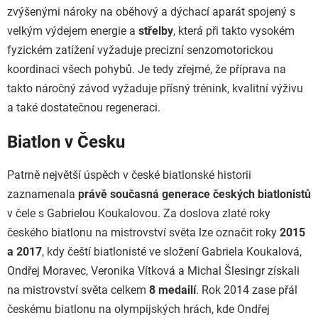
zvýšenými nároky na oběhový a dýchací aparát spojený s
velkým výdejem energie a
střelby
, která při takto vysokém
fyzickém zatížení vyžaduje precizní senzomotorickou
koordinaci všech pohybů. Je tedy zřejmé, že příprava na
takto náročný závod vyžaduje přísný trénink, kvalitní výživu
a také dostatečnou regeneraci.
Biatlon v Česku
Patrně největší úspěch v české biatlonské historii
zaznamenala
právě současná generace českých biatlonistů
v čele s Gabrielou Koukalovou. Za doslova zlaté roky
českého biatlonu na mistrovství světa lze označit roky
2015
a 2017
, kdy čeští biatlonisté ve složení Gabriela Koukalová,
Ondřej Moravec, Veronika Vítková a Michal Šlesingr získali
na mistrovství světa celkem
8 medailí
. Rok 2014 zase přál
českému biatlonu na olympijských hrách, kde Ondřej