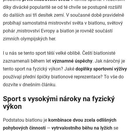
díky divácké popularitě se od té chvíle se postupně rozšířil
do dalších asi tří desítek zemí. V současné době pravidelně
probíhají samostatná mistrovství světa v biatlonu, světový
pohár ,mistrovství Evropy a biatlon je rovněž součástí
zimních olympijských her.
I u nás se tento sport těší velké oblibě. Čeští biatlonisté
zaznamenali během let
významné úspěchy
. Jak náročný je
tento sport na fyzický výkon? Jaké
doplňky sportovní výživy
používají přední špičky biatlonové reprezentace? To vše do
dozvíte v dnešním článku.
Sport s vysokými nároky na fyzický
výkon
Podstatou biatlonu je
kombinace dvou zcela odlišných
pohybových činností
—
vytrvalostního běhu na lyžích
se