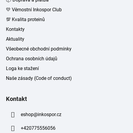
í
💛 Věrnostní Inkospor Club
💯 Kvalita proteinů
Kontakty
Aktuality
Všeobecné obchodní podmínky
Ochrana osobních údajů
Loga ke stažení
Naše zásady (Code of conduct)
Kontakt
eshop
@
inkospor.cz
+420775556056