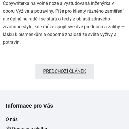
Copywriterka na volné noze a vystudovaná inženýrka v
oboru Výživa a potraviny. Píše pro klienty různého zaměření,
ale úplně nejraději se stará o texty z oblasti zdravého
životního stylu, kde může spojit své dvě přednosti a záliby —
lásku k písmenkům a odborné znalosti ze světa výživy a
potravin.
PŘEDCHOZÍ ČLÁNEK
Z
á
Informace pro Vás
p
a
O nás
t
📦 Doprava a platba