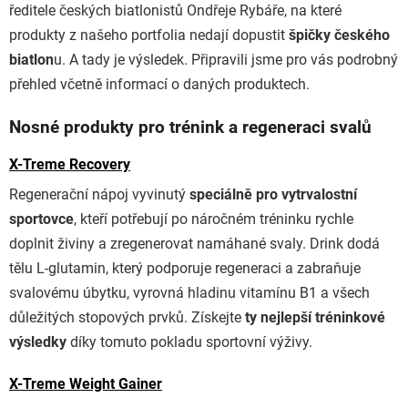
ředitele českých biatlonistů Ondřeje Rybáře, na které
produkty z našeho portfolia nedají dopustit
špičky českého
biatlon
u. A tady je výsledek. Připravili jsme pro vás podrobný
přehled včetně informací o daných produktech.
Nosné produkty pro trénink a regeneraci svalů
X-Treme Recovery
Regenerační nápoj vyvinutý
speciálně pro vytrvalostní
sportovce
, kteří potřebují po náročném tréninku rychle
doplnit živiny a zregenerovat namáhané svaly. Drink dodá
tělu L-glutamin, který podporuje regeneraci a zabraňuje
svalovému úbytku, vyrovná hladinu vitamínu B1 a všech
důležitých stopových prvků. Získejte
ty nejlepší tréninkové
výsledky
díky tomuto pokladu sportovní výživy.
X-Treme Weight Gainer