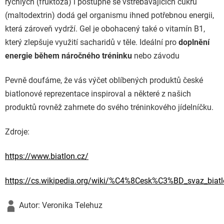
rychlých (fruktóza) i postupně se vstřebávajících cukrů
(maltodextrin) dodá gel organismu ihned potřebnou energii,
která zároveň vydrží. Gel je obohacený také o vitamín B1,
který zlepšuje využití sacharidů v těle. Ideální pro
doplnění
energie během náročného tréninku
nebo závodu
Pevně doufáme, že vás výčet oblíbených produktů české
biatlonové reprezentace inspiroval a některé z našich
produktů rovněž zahrnete do svého tréninkového jídelníčku.
Zdroje:
https://www.biatlon.cz/
https://cs.wikipedia.org/wiki/%C4%8Cesk%C3%BD_svaz_biat
Autor: Veronika Telehuz