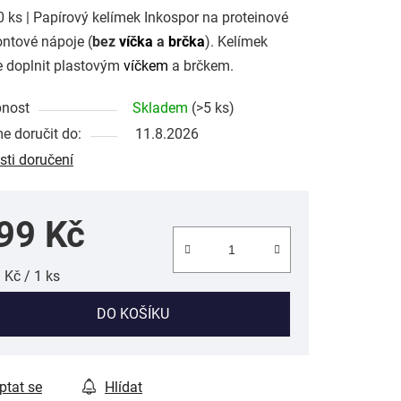
0 ks | Papírový kelímek Inkospor na proteinové
ček.
ontové nápoje (
bez
víčka
a
brčka
). Kelímek
 doplnit plastovým
víčkem
a brčkem.
pnost
Skladem
(>5 ks)
 doručit do:
11.8.2026
ti doručení
99 Kč
ná cena:
 Kč / 1 ks
DO KOŠÍKU
ptat se
Hlídat