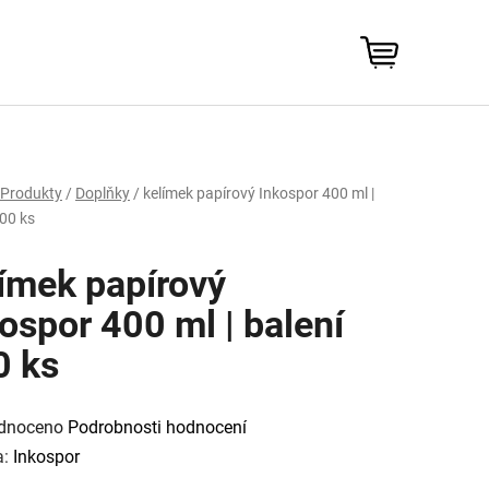
NÁKUPNÍ
KOŠÍK
Produkty
/
Doplňky
/
kelímek papírový Inkospor 400 ml |
100 ks
ímek papírový
ospor 400 ml | balení
0 ks
rné
cení
dnoceno
Podrobnosti hodnocení
tu
a:
Inkospor