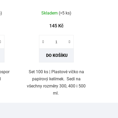
s)
Skladem
(>5 ks)
145 Kč
DO KOŠÍKU
kospor
Set 100 ks | Plastové víčko na
l
papírový kelímek. Sedí na
všechny rozměry 300, 400 i 500
ml.