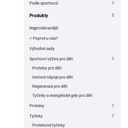
Podle sportovců
p
a
Produkty
n
e
Nejprodávanější
l
⚡️ Poprvé u nás?
Výhodné sady
Sportovní výživa pro děti
Proteiny pro děti
Iontové nápoje pro děti
Regenerace pro děti
Tyčinky a energetické gely pro děti
Proteiny
Tyčinky
Proteinové tyčinky