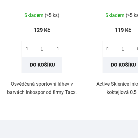
Skladem
(>5 ks)
Skladem
(>5 k
129 Kč
119 Kč
DO KOŠÍKU
DO KOŠÍKU
Osvědčená sportovní láhev v
Active Sklenice In
barvách Inkospor od firmy Tacx.
koktejlová 0,5 