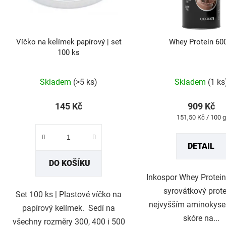
Víčko na kelímek papírový | set
Whey Protein 60
100 ks
Průměrné
hodnocení
produktu
Skladem
(>5 ks)
Skladem
(1 ks
je
5,0
z
145 Kč
909 Kč
5
Měrná
151,50 Kč / 100 g
hvězdiček.
cena:
DETAIL
DO KOŠÍKU
Inkospor Whey Protein
syrovátkový prote
Set 100 ks | Plastové víčko na
nejvyšším aminokyse
papírový kelímek. Sedí na
skóre na...
všechny rozměry 300, 400 i 500