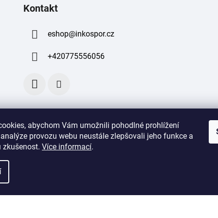
Kontakt
eshop
@
inkospor.cz
+420775556056
ookies, abychom Vám umožnili pohodlné prohlížení
 analýze provozu webu neustále zlepšovali jeho funkce a
 zkušenost
.
Více informací
.
í
azena.