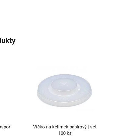
dukty
ospor
Víčko na kelímek papírový | set
l
100 ks