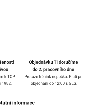
šeností
Objednávku Ti doručíme
živou
do 2. pracovního dne
m k TOP
Protože trénink nepočká. Platí při
u 1982.
objednání do 12:00 s GLS.
tatní informace