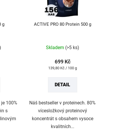
0 g
ACTIVE PRO 80 Protein 500 g
Průměrné
hodnocení
produktu
)
Skladem
(>5 ks)
je
4,8
z
699 Kč
5
Měrná
139,80 Kč / 100 g
hvězdiček.
cena:
DETAIL
 je 100%
Náš bestseller v proteinech. 80%
in s
vícesložkový proteinový
linovým
koncentrát s obsahem vysoce
kvalitních...