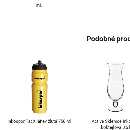
ml.
Podobné pro
Inkospor TacX láhev žlutá 750 ml
Active Sklenice Ink
koktejlová 0,5 