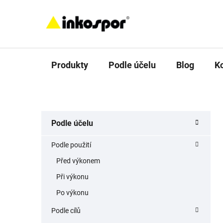
Přejít
na
obsah
Produkty
Podle účelu
Blog
K
P
K
Přeskočit
Podle účelu
a
o
kategorie
t
s
Podle použití
e
t
g
Před výkonem
r
o
Při výkonu
a
r
i
n
Po výkonu
e
n
Podle cílů
í