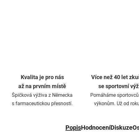
Kvalita je pro nás
Více než 40 let zku
až na prvním místě
se sportovní vý
Špičková výživa z Německa
Pomáháme sportovců
s farmaceutickou přesností.
výkonům. Už od rok
Popis
Hodnocení
Diskuze
Os