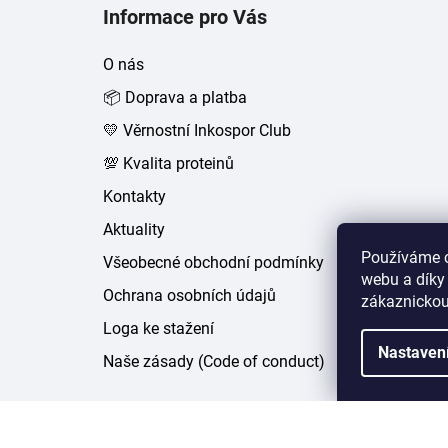
á
Informace pro Vás
p
a
O nás
t
📦 Doprava a platba
í
💛 Věrnostní Inkospor Club
💯 Kvalita proteinů
Kontakty
Aktuality
Používáme c
Všeobecné obchodní podmínky
webu a díky
Ochrana osobních údajů
zákaznickou
Loga ke stažení
Nastaven
Naše zásady (Code of conduct)
Copyright 2026
inkospor.cz
. Všechna práva vyhr