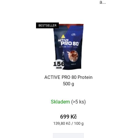
a...
BESTSELLER
ACTIVE PRO 80 Protein
500 g
Průměrné
hodnocení
produktu
Skladem
(>5 ks)
je
4,8
z
699 Kč
5
Měrná
139,80 Kč / 100 g
hvězdiček.
cena: