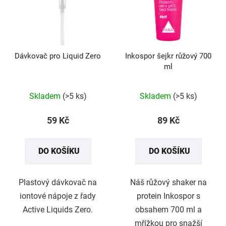
Dávkovač pro Liquid Zero
Inkospor šejkr růžový 700
ml
Průměrné
hodnocení
produktu
Skladem
(>5 ks)
Skladem
(>5 ks)
je
5,0
z
59 Kč
89 Kč
5
hvězdiček.
DO KOŠÍKU
DO KOŠÍKU
Plastový dávkovač na
Náš růžový shaker na
iontové nápoje z řady
protein Inkospor s
Active Liquids Zero.
obsahem 700 ml a
mřížkou pro snažší