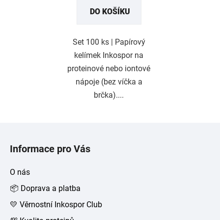
DO KOŠÍKU
Set 100 ks | Papírový
kelímek Inkospor na
proteinové nebo iontové
nápoje (bez víčka a
brčka)....
Z
á
Informace pro Vás
p
a
O nás
t
📦 Doprava a platba
í
💛 Věrnostní Inkospor Club