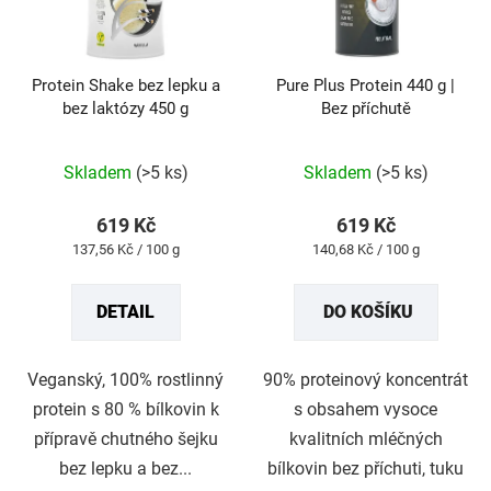
Protein Shake bez lepku a
Pure Plus Protein 440 g |
bez laktózy 450 g
Bez příchutě
Průměrné
Průměrné
hodnocení
hodnocení
produktu
produktu
Skladem
(>5 ks)
Skladem
(>5 ks)
je
je
5,0
5,0
z
z
619 Kč
619 Kč
5
5
Měrná
Měrná
137,56 Kč / 100 g
140,68 Kč / 100 g
hvězdiček.
hvězdiček.
cena:
cena:
DETAIL
DO KOŠÍKU
Veganský, 100% rostlinný
90% proteinový koncentrát
protein s 80 % bílkovin k
s obsahem vysoce
přípravě chutného šejku
kvalitních mléčných
bez lepku a bez...
bílkovin bez příchuti, tuku