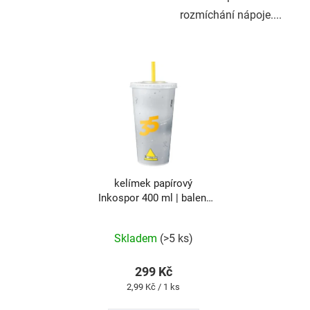
rozmíchání nápoje....
kelímek papírový
Inkospor 400 ml | balení
100 ks
Skladem
(>5 ks)
299 Kč
Měrná
2,99 Kč / 1 ks
cena: