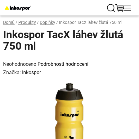
Přejít
na
Hledat
NÁKUP
obsah
Domů
/
Produkty
/
Doplňky
/
Inkospor TacX láhev žlutá 750 ml
KOŠÍK
Inkospor TacX láhev žlutá
750 ml
Průměrné
hodnocení
Neohodnoceno
Podrobnosti hodnocení
produktu
je
Značka:
Inkospor
0,0
z
5
hvězdiček.