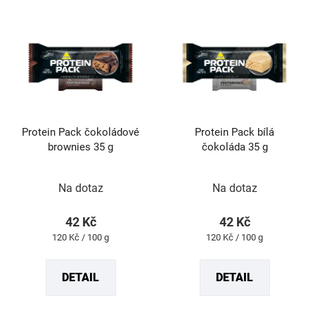
Protein Pack čokoládové
Protein Pack bílá
brownies 35 g
čokoláda 35 g
Průměrné
Průměrné
hodnocení
hodnocení
produktu
produktu
Na dotaz
Na dotaz
je
je
5,0
5,0
z
z
42 Kč
42 Kč
5
5
Měrná
Měrná
120 Kč / 100 g
120 Kč / 100 g
hvězdiček.
hvězdiček.
cena:
cena:
DETAIL
DETAIL