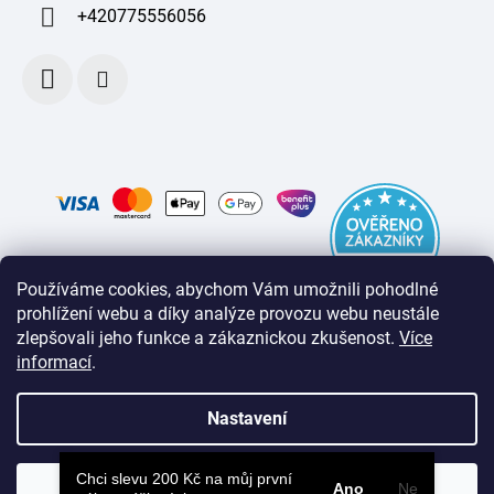
+420775556056
Používáme cookies, abychom Vám umožnili pohodlné
prohlížení webu a díky analýze provozu webu neustále
zlepšovali jeho funkce a zákaznickou zkušenost
.
Více
informací
.
Nastavení
Chci slevu 200 Kč na můj první
Souhlasím
Ano
Ne
Vytvořil Shoptet