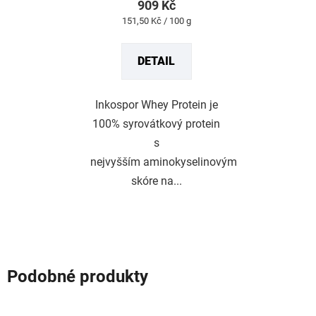
z
909 Kč
5
Měrná
151,50 Kč / 100 g
hvězdiček.
cena:
DETAIL
Inkospor Whey Protein je
100% syrovátkový protein
s
nejvyšším aminokyselinovým
skóre na...
Podobné produkty