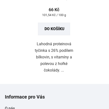
je
4,9
z
66 Kč
5
Měrná
101,54 Kč / 100 g
hvězdiček.
cena:
DO KOŠÍKU
Lahodná proteinová
tyčinka s 26% podílem
bílkovin, s vitamíny a
polevou z hořké
čokolády. ...
Z
á
Informace pro Vás
p
a
O nás