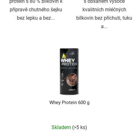
protein s 80 % bílkovin k
s obsahem vysoce
přípravě chutného šejku
kvalitních mléčných
bez lepku a bez...
bílkovin bez příchuti, tuku
a...
Whey Protein 600 g
Průměrné
hodnocení
produktu
Skladem
(>5 ks)
je
5,0