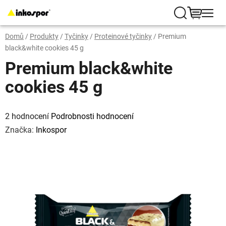
Přejít
na
Hledat
NÁKUP
obsah
Domů
/
Produkty
/
Tyčinky
/
Proteinové tyčinky
/
Premium
KOŠÍK
black&white cookies 45 g
Premium black&white
cookies 45 g
Průměrné
hodnocení
2 hodnocení
Podrobnosti hodnocení
produktu
je
Značka:
Inkospor
5,0
z
5
hvězdiček.