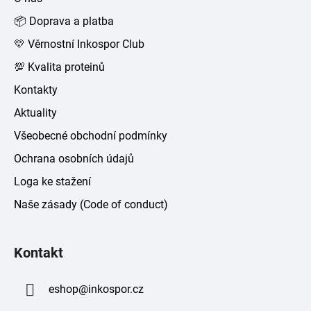
t
📦 Doprava a platba
í
💛 Věrnostní Inkospor Club
💯 Kvalita proteinů
Kontakty
Aktuality
Všeobecné obchodní podmínky
Ochrana osobních údajů
Loga ke stažení
Naše zásady (Code of conduct)
Kontakt
eshop
@
inkospor.cz