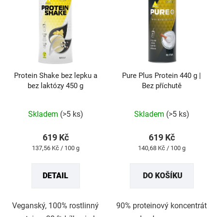
Protein Shake bez lepku a
Pure Plus Protein 440 g |
bez laktózy 450 g
Bez příchutě
Průměrné
Průměrné
hodnocení
hodnocení
produktu
produktu
Skladem
(>5 ks)
Skladem
(>5 ks)
je
je
5,0
5,0
z
z
619 Kč
619 Kč
5
5
Měrná
Měrná
137,56 Kč / 100 g
140,68 Kč / 100 g
hvězdiček.
hvězdiček.
cena:
cena:
DETAIL
DO KOŠÍKU
Veganský, 100% rostlinný
90% proteinový koncentrát