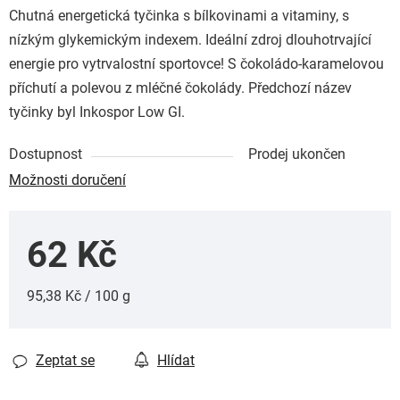
Chutná energetická tyčinka s bílkovinami a vitaminy, s
nízkým glykemickým indexem. Ideální zdroj dlouhotrvající
energie pro vytrvalostní sportovce! S čokoládo-karamelovou
příchutí a polevou z mléčné čokolády. Předchozí název
tyčinky byl Inkospor Low GI.
Dostupnost
Prodej ukončen
Možnosti doručení
62 Kč
Měrná cena:
95,38 Kč / 100 g
Zeptat se
Hlídat