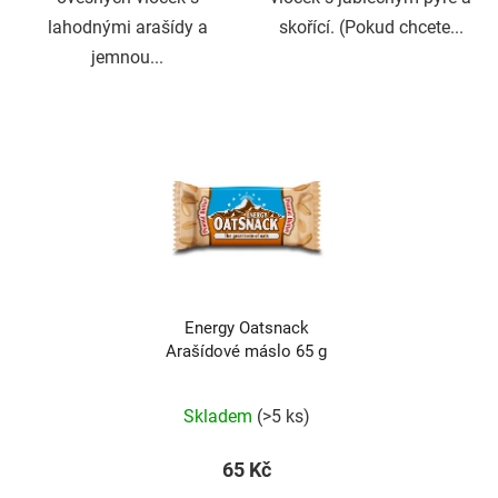
lahodnými arašídy a
skořící. (Pokud chcete...
jemnou...
Energy Oatsnack
Arašídové máslo 65 g
Skladem
(>5 ks)
65 Kč