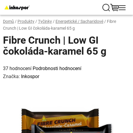
Přejít
na
Hledat
NÁKUP
obsah
Domů
/
Produkty
/
Tyčinky
/
Energetické / Sacharidové
/
Fibre
KOŠÍK
Crunch | Low GI čokoláda-karamel 65 g
Fibre Crunch | Low GI
čokoláda-karamel 65 g
Průměrné
hodnocení
37 hodnocení
Podrobnosti hodnocení
produktu
je
Značka:
Inkospor
5,0
z
5
hvězdiček.