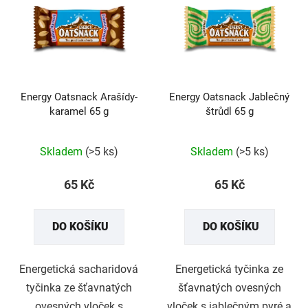
Energy Oatsnack Arašídy-
Energy Oatsnack Jablečný
karamel 65 g
štrůdl 65 g
Průměrné
Průměrné
hodnocení
hodnocení
produktu
produktu
Skladem
(>5 ks)
Skladem
(>5 ks)
je
je
5,0
5,0
z
z
65 Kč
65 Kč
5
5
hvězdiček.
hvězdiček.
DO KOŠÍKU
DO KOŠÍKU
Energetická sacharidová
Energetická tyčinka ze
tyčinka ze šťavnatých
šťavnatých ovesných
ovesných vloček s
vloček s jablečným pyré a