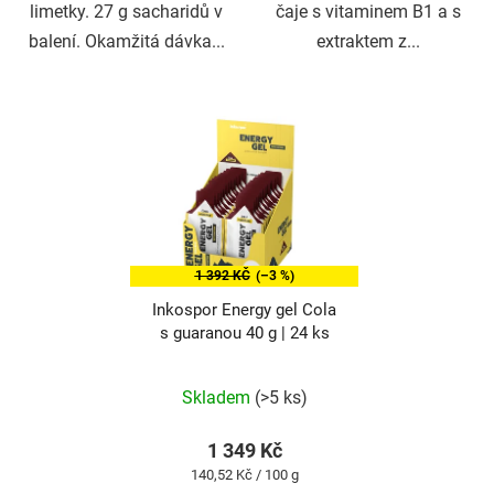
limetky. 27 g sacharidů v
čaje s vitaminem B1 a s
balení. Okamžitá dávka...
extraktem z...
1 392 KČ
(–3 %)
Inkospor Energy gel Cola
s guaranou 40 g | 24 ks
Průměrné
hodnocení
produktu
Skladem
(>5 ks)
je
5,0
z
1 349 Kč
5
Měrná
140,52 Kč / 100 g
hvězdiček.
cena: