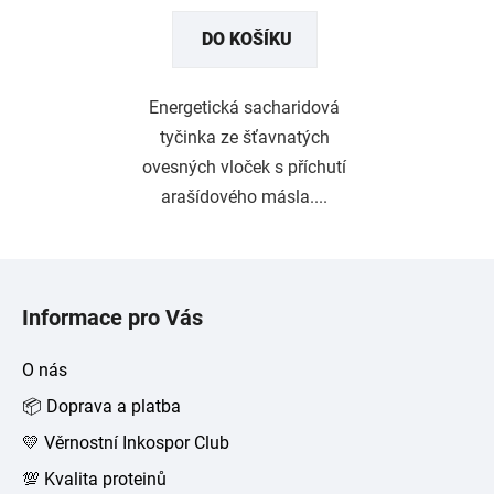
DO KOŠÍKU
Energetická sacharidová
tyčinka ze šťavnatých
ovesných vloček s příchutí
arašídového másla....
Z
á
Informace pro Vás
p
a
O nás
t
📦 Doprava a platba
í
💛 Věrnostní Inkospor Club
💯 Kvalita proteinů