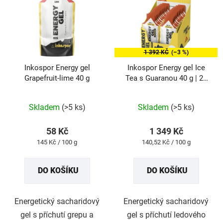
1 392 KČ
(–3 %)
Inkospor Energy gel
Inkospor Energy gel Ice
Grapefruit-lime 40 g
Tea s Guaranou 40 g | 24
ks
Průměrné
hodnocení
produktu
Skladem
(>5 ks)
Skladem
(>5 ks)
je
5,0
z
58 Kč
1 349 Kč
5
Měrná
Měrná
145 Kč / 100 g
140,52 Kč / 100 g
hvězdiček.
cena:
cena:
DO KOŠÍKU
DO KOŠÍKU
Energetický sacharidový
Energetický sacharidový
gel s příchutí grepu a
gel s příchutí ledového