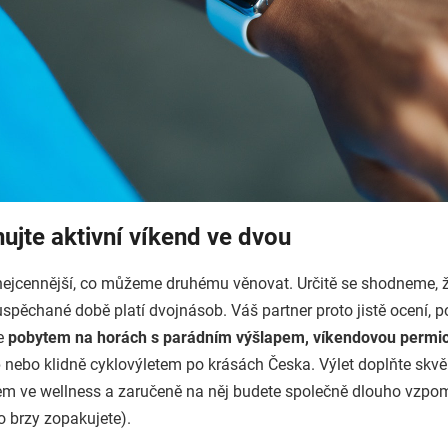
ujte aktivní víkend ve dvou
 nejcennější, co můžeme druhému věnovat. Určitě se shodneme, ž
spěchané době platí dvojnásob. Váš partner proto jistě ocení, 
te
pobytem na horách s parádním výšlapem, víkendovou permic
e
nebo klidně cyklovýletem po krásách Česka. Výlet doplňte skvěl
m ve wellness a zaručeně na něj budete společně dlouho vzpom
ho brzy zopakujete).