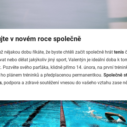
jte v novém roce společně
ž nějakou dobu říkáte, že byste chtěli začít společně hrát
tenis
č
vat nebo dělat jakýkoliv jiný sport, Valentýn je ideální doba k to
. Pozvěte svého parťáka, klidně přímo 14. února, na první trénin
 ho plánem tréninků a předplacenou permanentkou.
Společně s
s
, podpora a zdravé soutěžení vnesou do vašeho vztahu zase n