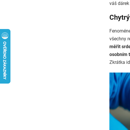
váš dárek
Chytrý
Fenoménem
všechny r
měřit srd
osobním 
Zkrátka id