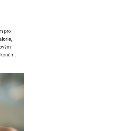
m pro
lorie,
kovým
výkonům.