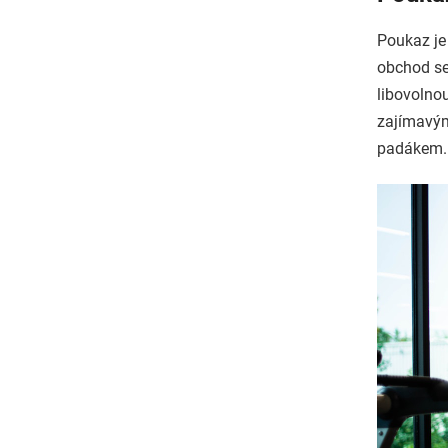
Poukaz je 
obchod se
libovolnou
zajímavým
padákem