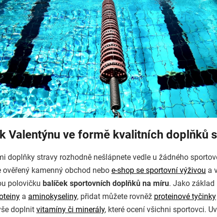
k Valentýnu ve formě kvalitních doplňků 
ími doplňky stravy rozhodně nešlápnete vedle u žádného sportov
te ověřený kamenný obchod nebo
e-shop se sportovní výživou
a v
ou polovičku
balíček sportovních doplňků na míru
. Jako základ
oteiny
a
aminokyseliny
, přidat můžete rovněž
proteinové tyčinky
še doplnit
vitamíny či minerály
, které ocení všichni sportovci. Uv