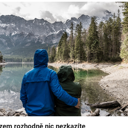
zem rozhodně nic nezkazíte