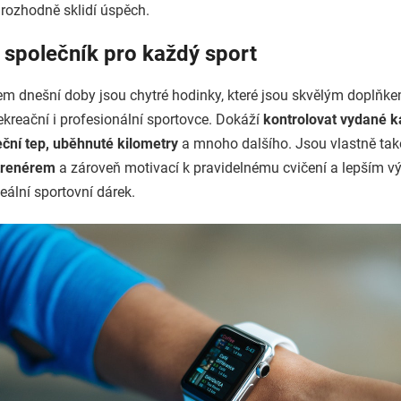
 rozhodně sklidí úspěch.
 společník pro každý sport
 dnešní doby jsou chytré hodinky, které jsou skvělým doplňke
ekreační i profesionální sportovce. Dokáží
kontrolovat vydané ka
eční tep, uběhnuté kilometry
a mnoho dalšího. Jsou vlastně ta
trenérem
a zároveň motivací k pravidelnému cvičení a lepším 
eální sportovní dárek.