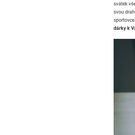
svátek vš
svou draho
sportovce
dárky k V