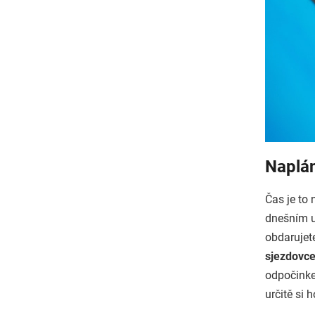
Naplán
Čas je to
dnešním u
obdaruje
sjezdovc
odpočinke
určitě si 