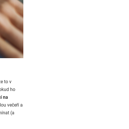
e to v
pokud ho
í na
ou večeří a
ínat (a