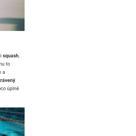
i
squash
,
mu to
k a
trávený
ěco úplně