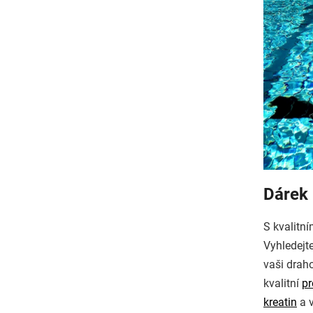
Dárek 
S kvalitn
Vyhledej
vaši drah
kvalitní
pr
kreatin
a v