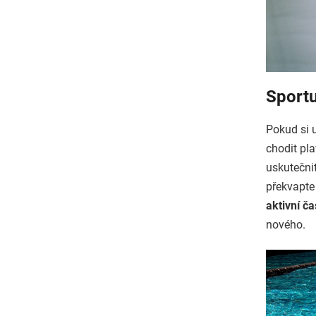
Sportu
Pokud si u
chodit pla
uskutečnit
překvapte
aktivní ča
nového.