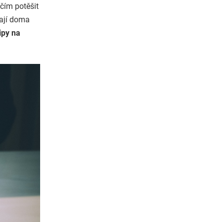
čím potěšit
mají doma
ipy na