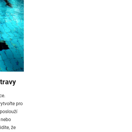
stravy
ce.
ytvořte pro
 poslouží
nebo
idíte, že