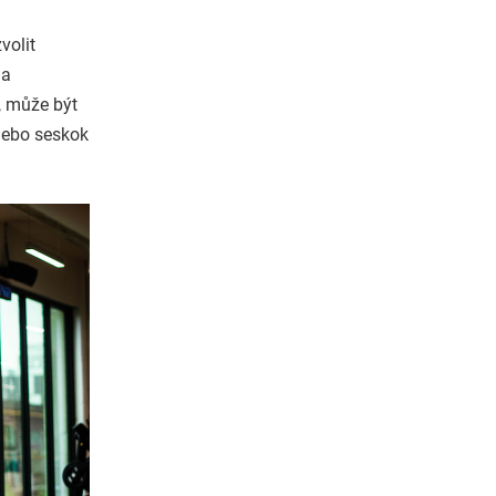
volit
na
u, může být
nebo seskok