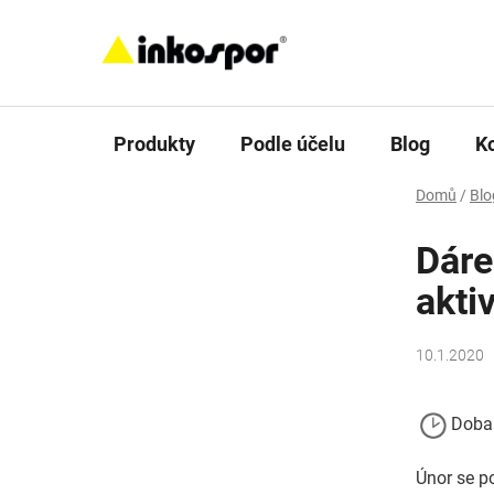
Přejít
na
obsah
Produkty
Podle účelu
Blog
K
Domů
/
Blo
Dáre
akti
10.1.2020
Doba 
Únor se p