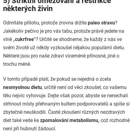
5) Striktní omezování a restrikce
některých živin
Odmítáte přílohu, protože zrovna držíte
paleo stravu
?
Jakékoliv pečivo je pro vás tabu, protože právě jedete na
vlně „
cukrfree
“? Určitě se shodneme, že každý z nás ve
svém životě už někdy vyzkoušel nějakou populární dietu.
Některé jsou pro naše zdraví víceméně přínosné, jiné o
trochu méně.
V tomto případě platí, že pokud se nejedná o zcela
nesmyslnou dietu
, určitě není od věci zkoušet, co vašemu
tělu nejvíc vyhovuje. Dejte však pozor, abyste se nenechali
strhnout místy přehnaným kultem podporovatelů a spíše si
zbytečně neuškodili. Časté zkoušení různých nezdravých
diet také vede ke
zpomalování metabolismu,
což rozhodně
není při hubnutí žádoucí.