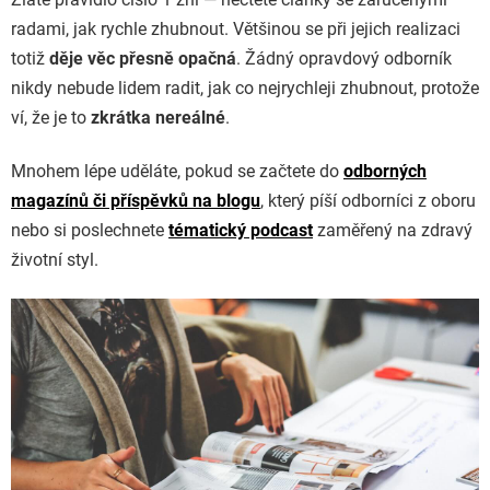
radami, jak rychle zhubnout. Většinou se při jejich realizaci
totiž
děje věc přesně opačná
. Žádný opravdový odborník
nikdy nebude lidem radit, jak co nejrychleji zhubnout, protože
ví, že je to
zkrátka nereálné
.
Mnohem lépe uděláte, pokud se začtete do
odborných
magazínů či příspěvků na blogu
, který píší odborníci z oboru
nebo si poslechnete
tématický podcast
zaměřený na zdravý
životní styl.