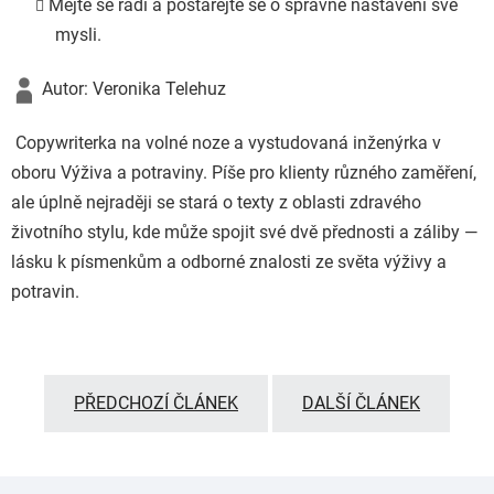
Mějte se rádi a postarejte se o správné nastavení své
mysli.
Autor: Veronika Telehuz
Copywriterka na volné noze a vystudovaná inženýrka v
oboru Výživa a potraviny. Píše pro klienty různého zaměření,
ale úplně nejraději se stará o texty z oblasti zdravého
životního stylu, kde může spojit své dvě přednosti a záliby —
lásku k písmenkům a odborné znalosti ze světa výživy a
potravin.
PŘEDCHOZÍ ČLÁNEK
DALŠÍ ČLÁNEK
Z