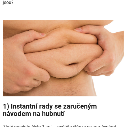
jsou?
1) Instantní rady se zaručeným
návodem na hubnutí
Zlaté pravidlo číslo 1 zní — nečtěte články se zaručenými