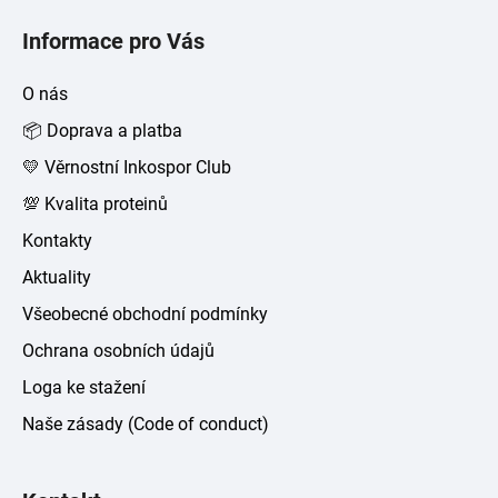
á
Informace pro Vás
p
a
O nás
t
📦 Doprava a platba
í
💛 Věrnostní Inkospor Club
💯 Kvalita proteinů
Kontakty
Aktuality
Všeobecné obchodní podmínky
Ochrana osobních údajů
Loga ke stažení
Naše zásady (Code of conduct)