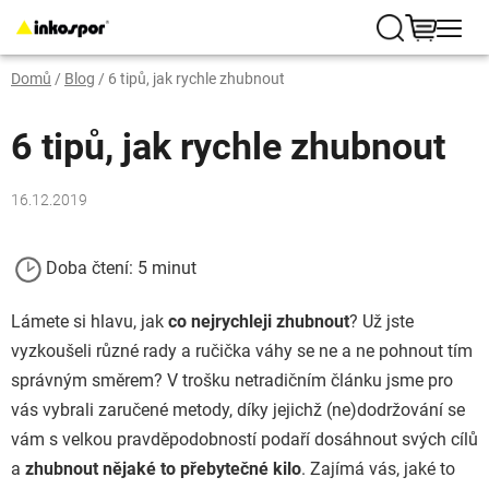
Přejít
na
Hledat
NÁKUP
obsah
Domů
/
Blog
/
6 tipů, jak rychle zhubnout
KOŠÍK
6 tipů, jak rychle zhubnout
16.12.2019
Doba čtení: 5 minut
Lámete si hlavu, jak
co nejrychleji zhubnout
? Už jste
vyzkoušeli různé rady a ručička váhy se ne a ne pohnout tím
správným směrem? V trošku netradičním článku jsme pro
vás vybrali zaručené metody, díky jejichž (ne)dodržování se
vám s velkou pravděpodobností podaří dosáhnout svých cílů
a
zhubnout nějaké to přebytečné kilo
. Zajímá vás, jaké to