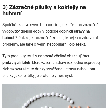
3) Zázračné pilulky a koktejly na
hubnutí
Spoléháte se ve svém hubnoucím jídelníčku na zázračné
výdobytky dnešní doby v podobě
doplňků stravy na
hubnutí
? Pak si jednoznačně koledujte nejen o zdravotní
problémy, ale také o velmi nepopulární
jojo efekt
.
Tyto produkty totiž v naprosté většině obsahují řadu
přidatných látek
, které vašemu zdraví rozhodně neprospějí.
Nahrazovat těmito drinky vyváženou stravu nebo lupat
pilulky jako lentilky je proto holý nesmysl.