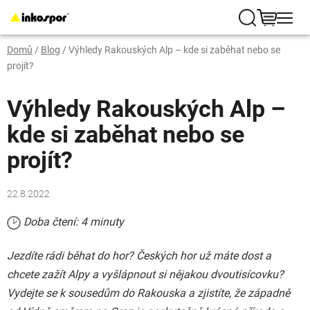
Přejít
na
Hledat
NÁKUP
obsah
Domů
/
Blog
/
Výhledy Rakouských Alp – kde si zaběhat nebo se
KOŠÍK
projít?
Výhledy Rakouských Alp –
kde si zaběhat nebo se
projít?
22.8.2022
Doba čtení: 4 minuty
Jezdíte rádi běhat do hor? Českých hor už máte dost a
chcete zažít Alpy a vyšlápnout si nějakou dvoutisícovku?
Vydejte se k sousedům do Rakouska a zjistíte, že západně