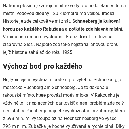
Náhorní plošina je zdrojem pitné vody pro nedalekou Vídeň a
místní vodovod dlouhý 120 kilometrů má velkou tradici.
Historie je zde celkově velmi znát.
Schneeberg je kultovní
horou pro každého Rakušana a potkáte zde hlavně místní.
V minulosti na horu vystoupali Franz Josef i milovaná
císařovna Sissi. Najdete zde také nejstarší lanovou dráhu,
jejíž historie sahá až do roku 1925.
Výchozí bod pro každého
Nejtypičtějším výchozím bodem pro výlet na Schneeberg je
městečko Puchberg am Schneeberg. Je to dokonalé
rakouské místo, které provází motiv mloka. V Rakousku je
vždy několik neplacených parkovišť a není problém zde celý
den stát. V Puchbergu najdete výchozí stanici zubačky, která
z 598 m n. m. vystoupá až na Hochschneeberg ve výšce 1
795 m n. m. Zubačka je hodně využívaná a rychle plná. Díky