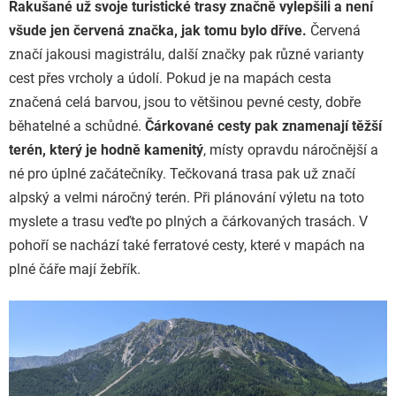
Rakušané už svoje turistické trasy značně vylepšili a není
všude jen červená značka, jak tomu bylo dříve.
Červená
značí jakousi magistrálu, další značky pak různé varianty
cest přes vrcholy a údolí. Pokud je na mapách cesta
značená celá barvou, jsou to většinou pevné cesty, dobře
běhatelné a schůdné.
Čárkované cesty pak znamenají těžší
terén, který je hodně kamenitý
, místy opravdu náročnější a
né pro úplné začátečníky. Tečkovaná trasa pak už značí
alpský a velmi náročný terén. Při plánování výletu na toto
myslete a trasu veďte po plných a čárkovaných trasách. V
pohoří se nachází také ferratové cesty, které v mapách na
plné čáře mají žebřík.