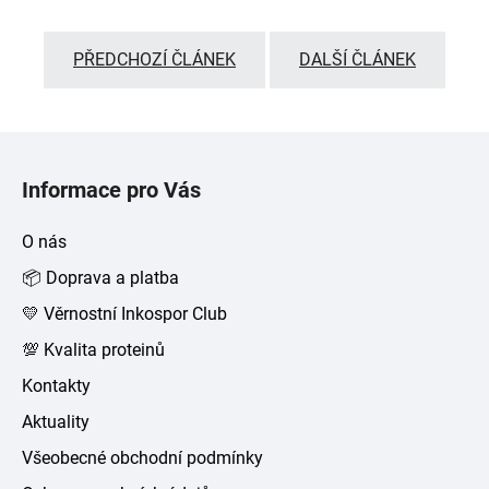
PŘEDCHOZÍ ČLÁNEK
DALŠÍ ČLÁNEK
Z
á
Informace pro Vás
p
a
O nás
t
📦 Doprava a platba
í
💛 Věrnostní Inkospor Club
💯 Kvalita proteinů
Kontakty
Aktuality
Všeobecné obchodní podmínky