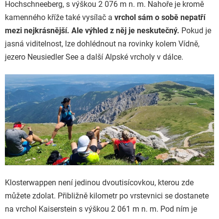
Hochschneeberg, s výškou 2 076 m n. m. Nahoře je kromě
kamenného kříže také vysílač a
vrchol sám o sobě nepatří
mezi nejkrásnější. Ale výhled z něj je neskutečný.
Pokud je
jasná viditelnost, lze dohlédnout na rovinky kolem Vídně,
jezero Neusiedler See a další Alpské vrcholy v dálce.
Klosterwappen není jedinou dvoutisícovkou, kterou zde
můžete zdolat. Přibližně kilometr po vrstevnici se dostanete
na vrchol Kaiserstein s výškou 2 061 m n. m. Pod ním je