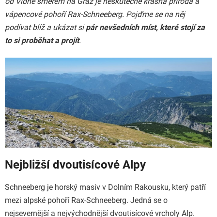
od Vídně směrem na Graz je neskutečně krásná příroda a
vápencové pohoří Rax-Schneeberg. Pojďme se na něj
podívat blíž a ukázat si
pár nevšedních míst, které stojí za
to si proběhat a projít
.
Nejbližší dvoutisícové Alpy
Schneeberg je horský masiv v Dolním Rakousku, který patří
mezi alpské pohoří Rax-Schneeberg. Jedná se o
nejsevernější a nejvýchodnější dvoutisícové vrcholy Alp.