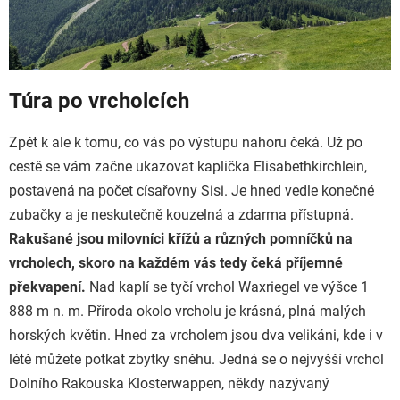
Túra po vrcholcích
Zpět k ale k tomu, co vás po výstupu nahoru čeká. Už po
cestě se vám začne ukazovat kaplička Elisabethkirchlein,
postavená na počet císařovny Sisi. Je hned vedle konečné
zubačky a je neskutečně kouzelná a zdarma přístupná.
Rakušané jsou milovníci křížů a různých pomníčků na
vrcholech, skoro na každém vás tedy čeká příjemné
překvapení.
Nad kaplí se tyčí vrchol Waxriegel ve výšce 1
888 m n. m. Příroda okolo vrcholu je krásná, plná malých
horských květin. Hned za vrcholem jsou dva velikáni, kde i v
létě můžete potkat zbytky sněhu. Jedná se o nejvyšší vrchol
Dolního Rakouska Klosterwappen, někdy nazývaný