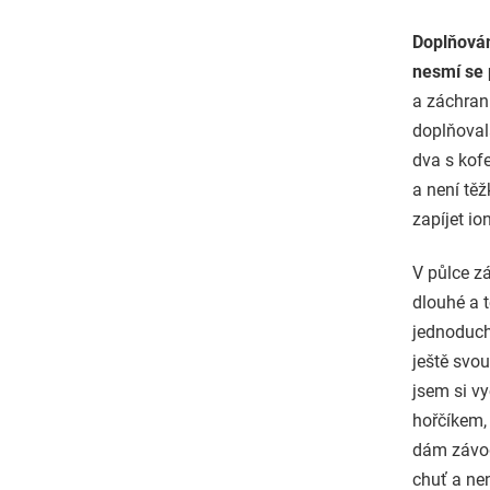
Doplňován
nesmí se 
a záchrann
doplňovala
dva s kof
a není těž
zapíjet i
V půlce z
dlouhé a 
jednoduch
ještě svo
jsem si v
hořčíkem,
dám závodn
chuť a ne