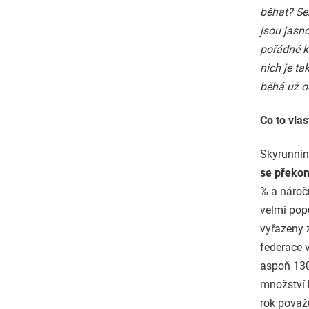
běhat? Se
jsou jasno
pořádné k
nich je ta
běhá už o
Co to vla
Skyrunnin
se překo
% a náročn
velmi popu
vyřazeny 
federace 
aspoň 1300
množství 
rok považ