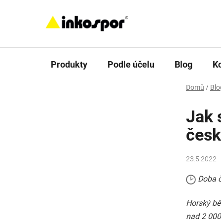
Přejít
na
obsah
Produkty
Podle účelu
Blog
K
Domů
/
Blo
Jak 
česk
23.5.2022
Doba č
Horský bě
nad 2 000