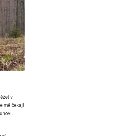
ěžet v
e mě čekají
unovi.