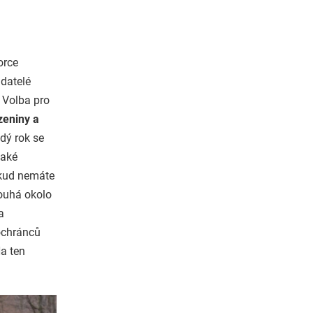
orce
adatelé
. Volba pro
zeniny a
dý rok se
také
okud nemáte
louhá okolo
a
ochránců
Na ten