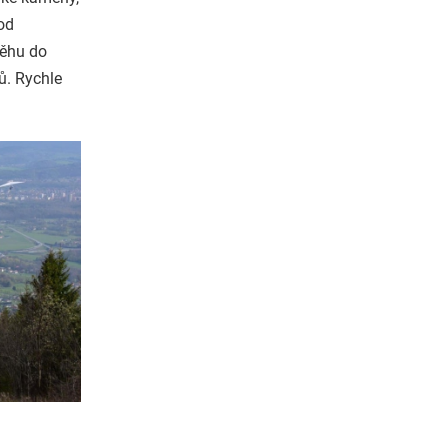
od
běhu do
ů. Rychle