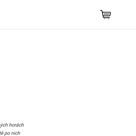
NÁKUPNÍ
KOŠÍK
ných horách
ě po nich