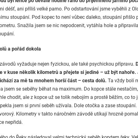
odu byl lehce po deváté hodině ráno do příjemného jarního poč
ni déšť, ani příliš velké parno. Po odstartování jsme vyběhli z Ol
nímu stoupání. Pod kopec to není vůbec daleko, stoupání přišlo 
ometru. Snažila jsem se nic nepodcenit, vytáhla hole a připravil
oupání.
olů a pořád dokola
 závodů vyžaduje nejen fyzickou, ale také psychickou přípravu.
te v kuse několik kilometrů a přejete si jediné – už být nahoře.
ichází za mě ta mnohem horší část – cesta dolů.
Ta vždy bolí
ila jsem se seběhy běhat na maximum. Do kopce stále nestačí
hle chodit, ale z kopce už se tolik nebojím a prostě běžím, co to 
pekla jsem si první seběh užívala. Dole otočka a zase stoupání
vorový. Kilometry v takto náročném závodě utíkají hrozně poma
ce nepřidá.
ého do Řeky následoval velmi technický seběh korytem řeky. Ve