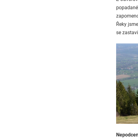
popadané 
zapomenou
Řeky jsme
se zastav
Nepodcenit