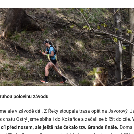
ruhou polovinu závodu
me ale v závodě dál. Z Řeky stoupala trasa opět na Javorový. 
s chatu Ostrý jsme sbíhali do Košařice a začali se blížit do cíle.
cíl před nosem, ale ještě nás čekalo tzv. Grande finále.
Doma p