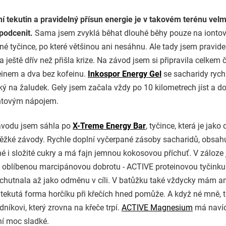
í tekutin a pravidelný přísun energie je v takovém terénu velmi
podcenit.
Sama jsem zvyklá běhat dlouhé běhy pouze na ionto
é tyčince, po které většinou ani nesáhnu. Ale tady jsem pravide
 ještě dřív než přišla krize. Na závod jsem si připravila celkem čt
einem a dva bez kofeinu.
Inkospor Energy Gel
se sacharidy ryc
ký na žaludek. Gely jsem začala vždy po 10 kilometrech jíst a d
ontovým nápojem.
ávodu jsem sáhla po
X-Treme Energy Bar
, tyčince, která je jako
těžké závody. Rychle doplní vyčerpané zásoby sacharidů, obsah
é i složité cukry a má fajn jemnou kokosovou příchuť. V záloze
u oblíbenou marcipánovou dobrotu - ACTIVE proteinovou tyčinku.
ychutnala až jako odměnu v cíli. V batůžku také vždycky mám a
 tekutá forma horčíku při křečích hned pomůže. A když né mně, t
íkovi, který zrovna na křeče trpí.
ACTIVE Magnesium
má navíc
ní moc sladké.