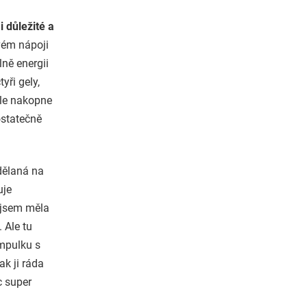
 důležité a
vém nápoji
lně energii
yři gely,
hle nakopne
ostatečně
 dělaná na
uje
 jsem měla
 Ale tu
mpulku s
ak ji ráda
 super