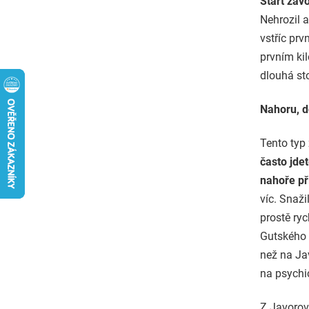
Start záv
Nehrozil a
vstříc prv
prvním kil
dlouhá st
Nahoru, d
Tento typ
často jde
nahoře př
víc. Snaž
prostě ryc
Gutského 
než na Ja
na psychi
Z Javorov