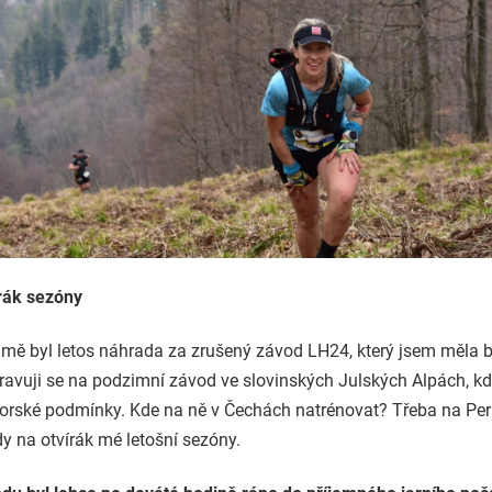
írák sezóny
 mě byl letos náhrada za zrušený závod LH24, který jsem měla b
pravuji se na podzimní závod ve slovinských Julských Alpách, kd
orské podmínky. Kde na ně v Čechách natrénovat? Třeba na Per
y na otvírák mé letošní sezóny.