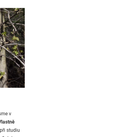
Jsme v
Vlastně
ři studiu