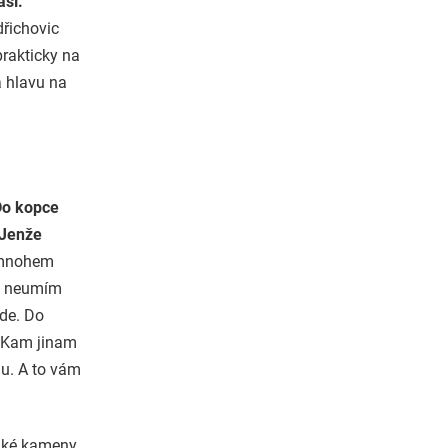
así.
dřichovic
prakticky na
a hlavu na
Do kopce
 Jenže
 mnohem
m, neumím
jde. Do
. Kam jinam
lu. A to vám
lké kameny,