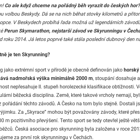
n!
Co ale když chceme na pořádný běh vyrazit do českých hor?
u volbou Beskydy. Dá se na nich běhat stovky kilometrů a přitom
opce. V Beskydech probíhá řada možná už legendárních závodů
ké
Perun Skymarathon, nejstarší závod ve Skyrunningu v Čech
d roku 2014. Já letos poprvé také stála poslední dubnový den na
stně je ten Skyrunning?
g jako extrémní sport v přírodě je obecně definován jako
horský
nává nadmořská výška minimálně 2000 m
, stoupání dosahuje 
ost nepřesahuje II. stupeň horolezecké klasifikace obtížnosti. Ve
lární běžecká disciplína. Země, které takové vrcholy nemají, by
z pořádání těchto závodů. A Česko na tom bylo stejně. Dostali j
výjimku. Za „Skyrace” mohou být považovány závody, které pře
 m pozitivního převýšení. Tento sport se tedy otevřel ještě vět
běžců. Česká asociace pro skyrunning byla založena v roce 201
ujeme za první rok skyrunningu v Čechách.