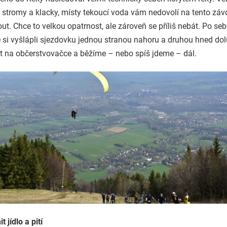
stromy a klacky, místy tekoucí voda vám nedovolí na tento záv
t. Chce to velkou opatrnost, ale zároveň se příliš nebát. Po se
 si vyšlápli sjezdovku jednou stranou nahoru a druhou hned dol
it na občerstvovačce a běžíme – nebo spíš jdeme – dál.
 jídlo a pití