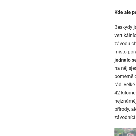
Kde ale p
Beskydy js
vertikální
závodu cht
místo poř
jednalo s
na něj sje
poměrně o
rádi velké
42 kilome
nejznáměj
přírody, a
závodníci