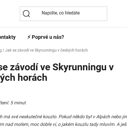
ontakty
⚡️ Poprvé u nás?
g
/
Jak se závodí ve Skyrunningu v českých horách
se závodí ve Skyrunningu v
ých horách
tení: 5 minut
h má své neskutečné kouzlo. Pokud někdo byl v Alpách nebo ji
m nad mořem, moc dobře ví, o jakém kouzlu tady mluvím. A ješt