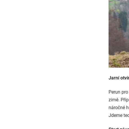
Jarní otv
Perun pro
zimě. Při
náročné h
Jdeme ted