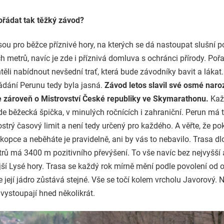
ořádat tak těžký závod?
ou pro běžce příznivé hory, na kterých se dá nastoupat slušní p
ch metrů, navíc je zde i příznivá domluva s ochránci přírody. Poř
ěli nabídnout nevšední trať, která bude závodníky bavit a lákat
ádání Perunu tedy byla jasná.
Závod letos slavil své osmé naro
e zároveň o Mistrovství České republiky ve Skymarathonu.
Kaž
de běžecká špička, v minulých ročnících i zahraniční. Perun má 
strý časový limit a není tedy určený pro každého. A věřte, že p
 kopce a neběháte je pravidelně, ani by vás to nebavilo. Trasa d
trů má 3400 m pozitivního převýšení. To vše navíc bez nejvyšší 
ší Lysé hory. Trasa se každý rok mírně mění podle povolení od 
le její jádro zůstává stejné. Vše se točí kolem vrcholu Javorový. 
 vystoupají hned několikrát.