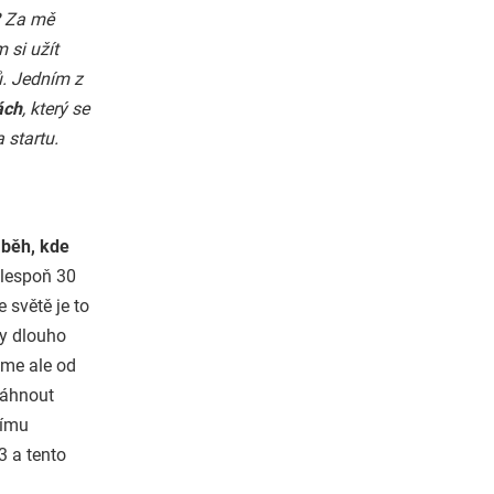
Za mě
 si užít
. Jedním z
ách
, který se
 startu.
 běh, kde
alespoň 30
 světě je to
ly dlouho
sme ale od
sáhnout
šímu
3 a tento