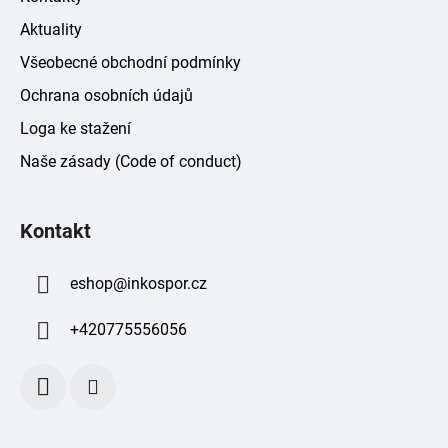
p
i
Aktuality
s
Všeobecné obchodní podmínky
u
Ochrana osobních údajů
Loga ke stažení
Naše zásady (Code of conduct)
Kontakt
eshop
@
inkospor.cz
+420775556056