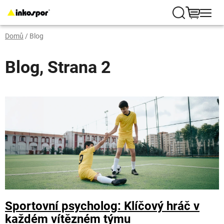
Přejít
na
Hledat
NÁKUP
obsah
Domů
/
Blog
KOŠÍK
Blog
, Strana 2
V
ý
p
i
s
č
l
á
n
Sportovní psycholog: Klíčový hráč v
k
každém vítězném týmu
ů