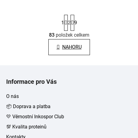
S
1
2
9
t
r
á
83
položek celkem
O
n
v
k
NAHORU
l
o
á
v
á
d
Z
n
a
á
í
c
Informace pro Vás
p
í
p
a
O nás
r
t
v
📦 Doprava a platba
í
k
💛 Věrnostní Inkospor Club
y
v
💯 Kvalita proteinů
ý
Kontakty