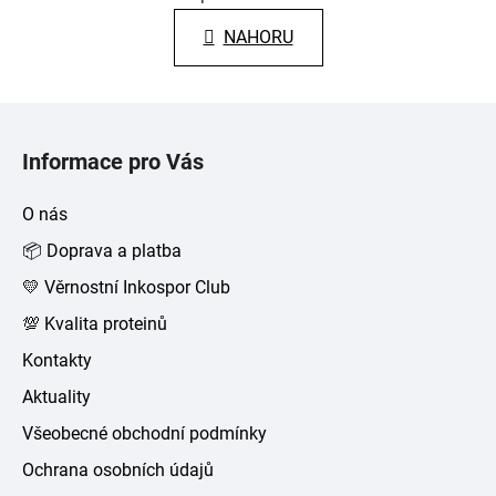
O
n
v
k
NAHORU
l
o
á
v
á
d
Z
n
a
á
í
c
Informace pro Vás
p
í
p
a
O nás
r
t
v
📦 Doprava a platba
í
k
💛 Věrnostní Inkospor Club
y
v
💯 Kvalita proteinů
ý
Kontakty
p
i
Aktuality
s
Všeobecné obchodní podmínky
u
Ochrana osobních údajů