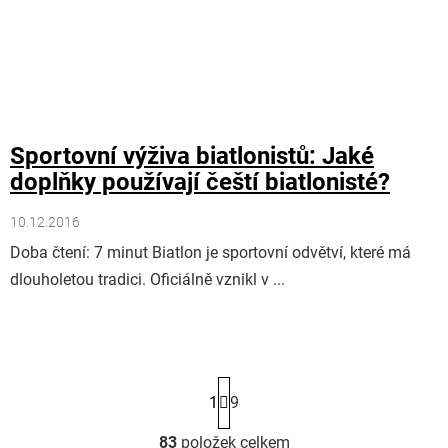
Sportovní výživa biatlonistů: Jaké
doplňky používají čeští biatlonisté?
10.12.2016
Doba čtení: 7 minut Biatlon je sportovní odvětví, které má
dlouholetou tradici. Oficiálně vznikl v ...
S
1
9
t
r
á
83
položek celkem