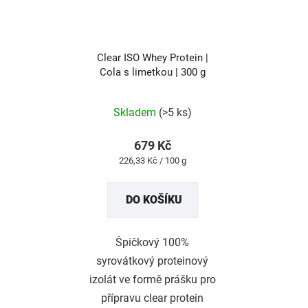
Clear ISO Whey Protein |
Cola s limetkou | 300 g
Průměrné
Skladem
(>5 ks)
hodnocení
produktu
679 Kč
je
Měrná
226,33 Kč / 100 g
3,0
cena:
z
DO KOŠÍKU
5
hvězdiček.
Špičkový 100%
syrovátkový proteinový
izolát ve formě prášku pro
přípravu clear protein