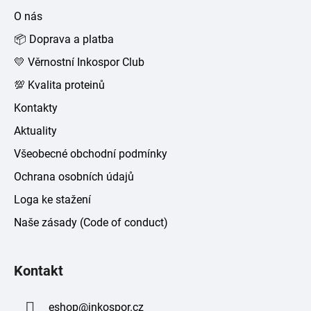
a
O nás
t
📦 Doprava a platba
í
💛 Věrnostní Inkospor Club
💯 Kvalita proteinů
Kontakty
Aktuality
Všeobecné obchodní podmínky
Ochrana osobních údajů
Loga ke stažení
Naše zásady (Code of conduct)
Kontakt
eshop
@
inkospor.cz