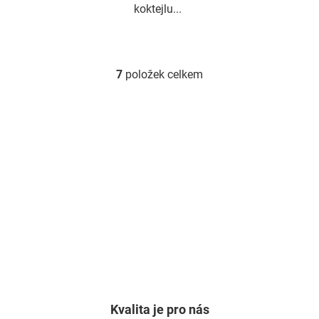
koktejlu...
7
položek celkem
O
v
l
á
d
a
c
í
p
r
v
k
y
v
ý
Kvalita je pro nás
p