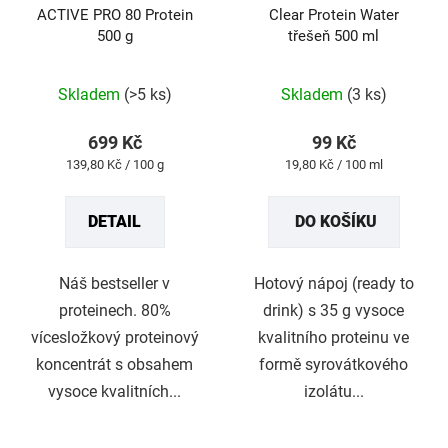
ACTIVE PRO 80 Protein
Clear Protein Water
o
500 g
třešeň 500 ml
d
u
Průměrné
Průměrné
Skladem
(>5 ks)
Skladem
(3 ks)
k
hodnocení
hodnocení
t
produktu
produktu
699 Kč
99 Kč
ů
je
je
Měrná
Měrná
139,80 Kč / 100 g
19,80 Kč / 100 ml
4,8
5,0
cena:
cena:
z
z
DETAIL
DO KOŠÍKU
5
5
hvězdiček.
hvězdiček.
Náš bestseller v
Hotový nápoj (ready to
proteinech. 80%
drink) s 35 g vysoce
vícesložkový proteinový
kvalitního proteinu ve
koncentrát s obsahem
formě syrovátkového
vysoce kvalitních...
izolátu...