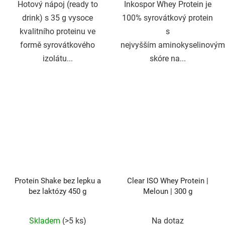
Hotový nápoj (ready to
Inkospor Whey Protein je
drink) s 35 g vysoce
100% syrovátkový protein
kvalitního proteinu ve
s
formě syrovátkového
nejvyšším aminokyselinovým
izolátu...
skóre na...
Protein Shake bez lepku a
Clear ISO Whey Protein |
bez laktózy 450 g
Meloun | 300 g
Průměrné
Průměrné
Skladem
(>5 ks)
Na dotaz
hodnocení
hodnocení