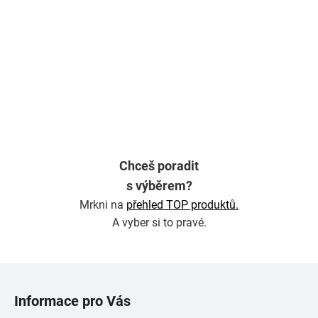
Chceš poradit
s výběrem?
Mrkni na
přehled TOP produktů.
A vyber si to pravé.
Z
á
Informace pro Vás
p