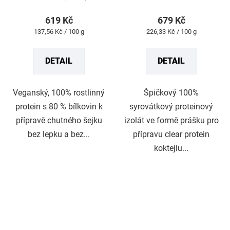
produktu
produktu
619 Kč
679 Kč
je
je
Měrná
Měrná
137,56 Kč / 100 g
226,33 Kč / 100 g
5,0
3,0
cena:
cena:
z
z
DETAIL
DETAIL
5
5
hvězdiček.
hvězdiček.
Veganský, 100% rostlinný
Špičkový 100%
protein s 80 % bílkovin k
syrovátkový proteinový
přípravě chutného šejku
izolát ve formě prášku pro
bez lepku a bez...
přípravu clear protein
koktejlu...