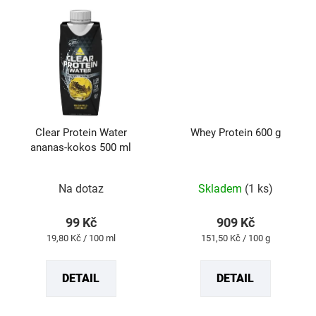
Clear Protein Water
Whey Protein 600 g
ananas-kokos 500 ml
Průměrné
Průměrné
Na dotaz
Skladem
(1 ks)
hodnocení
hodnocení
produktu
produktu
99 Kč
909 Kč
je
je
Měrná
Měrná
19,80 Kč / 100 ml
151,50 Kč / 100 g
5,0
5,0
cena:
cena:
z
z
DETAIL
DETAIL
5
5
hvězdiček.
hvězdiček.