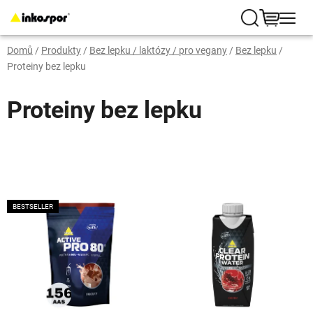
Přejít
na
Hledat
NÁKUP
obsah
Domů
/
Produkty
/
Bez lepku / laktózy / pro vegany
/
Bez lepku
/
KOŠÍK
Proteiny bez lepku
Proteiny bez lepku
V
BESTSELLER
ý
p
i
s
p
r