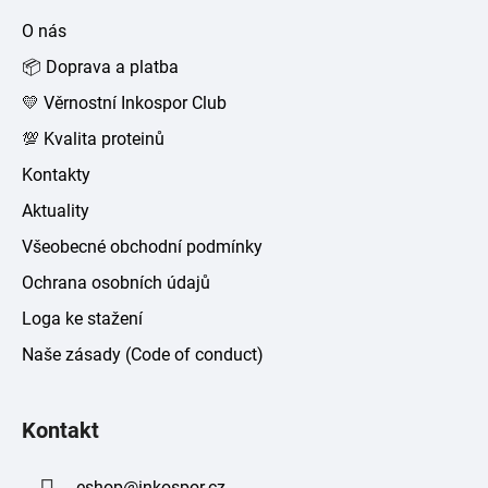
a
O nás
t
📦 Doprava a platba
í
💛 Věrnostní Inkospor Club
💯 Kvalita proteinů
Kontakty
Aktuality
Všeobecné obchodní podmínky
Ochrana osobních údajů
Loga ke stažení
Naše zásady (Code of conduct)
Kontakt
eshop
@
inkospor.cz