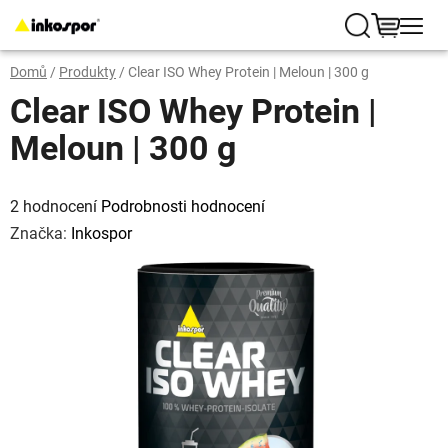
Přejít
na
Hledat
NÁKUP
obsah
Domů
/
Produkty
/
Clear ISO Whey Protein | Meloun | 300 g
KOŠÍK
Clear ISO Whey Protein |
Meloun | 300 g
Průměrné
hodnocení
2 hodnocení
Podrobnosti hodnocení
produktu
je
Značka:
Inkospor
3,0
z
5
hvězdiček.