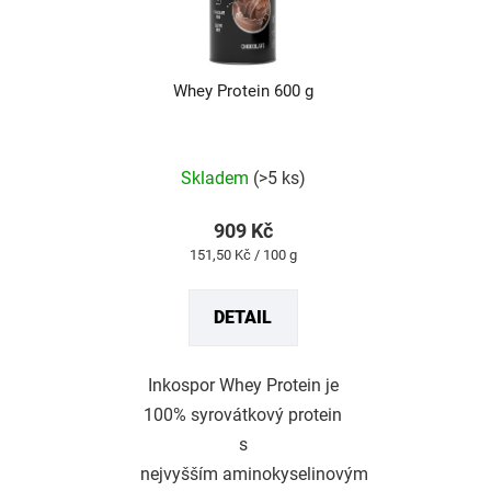
Whey Protein 600 g
Průměrné
hodnocení
produktu
Skladem
(>5 ks)
je
5,0
z
909 Kč
5
Měrná
151,50 Kč / 100 g
hvězdiček.
cena:
DETAIL
Inkospor Whey Protein je
100% syrovátkový protein
s
nejvyšším aminokyselinovým