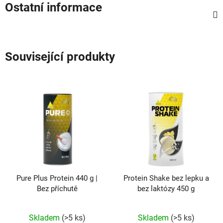
Ostatní informace
Související produkty
Pure Plus Protein 440 g |
Protein Shake bez lepku a
Bez příchutě
bez laktózy 450 g
Průměrné
Průměrné
hodnocení
hodnocení
produktu
produktu
Skladem
(>5 ks)
Skladem
(>5 ks)