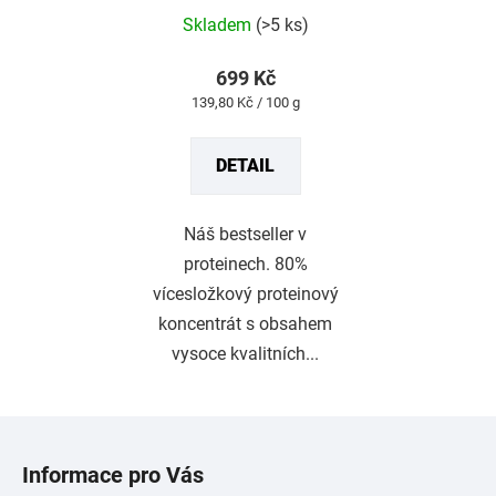
hodnocení
produktu
Skladem
(>5 ks)
je
4,8
z
699 Kč
5
Měrná
139,80 Kč / 100 g
hvězdiček.
cena:
DETAIL
Náš bestseller v
proteinech. 80%
vícesložkový proteinový
koncentrát s obsahem
vysoce kvalitních...
Z
á
Informace pro Vás
p