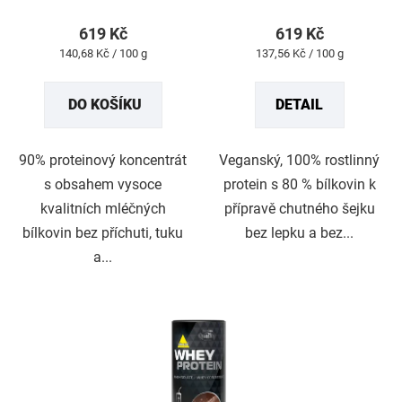
je
je
5,0
5,0
z
z
619 Kč
619 Kč
5
5
Měrná
Měrná
140,68 Kč / 100 g
137,56 Kč / 100 g
hvězdiček.
hvězdiček.
cena:
cena:
DO KOŠÍKU
DETAIL
90% proteinový koncentrát
Veganský, 100% rostlinný
s obsahem vysoce
protein s 80 % bílkovin k
kvalitních mléčných
přípravě chutného šejku
bílkovin bez příchuti, tuku
bez lepku a bez...
a...