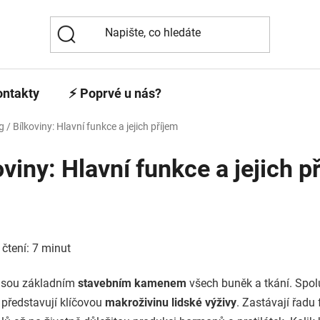
ontakty
⚡️ Poprvé u nás?
g
/
Bílkoviny: Hlavní funkce a jejich příjem
oviny: Hlavní funkce a jejich p
čtení: 7 minut
 jsou základním
stavebním kamenem
všech buněk a tkání. Spol
 představují klíčovou
makroživinu lidské výživy
. Zastávají řadu