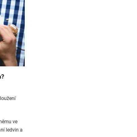
n?
dloužení
k němu ve
ní ledvin a