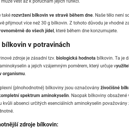
ré může vést až k poruchám jejich funkcí.
e také
rozvržení bílkovin ve stravě během dne
. Naše tělo není 
vě přijmout více než 30 g bílkovin. Z tohoto důvodu je vhodné z
 rovnoměrně do všech jídel
, které během dne konzumujete.
 bílkovin v potravinách
vinové zdroje
je zásadní tzv.
biologická hodnota
bílkovin. Ta je 
aminokyselin a jejich vzájemným poměrem, který určuje v
yužite
 v organismu
.
lexní (plnohodnotné) bílkoviny jsou označovány
živočišné bíl
kompletní spektrum aminokyselin
. Naopak bílkoviny obsažené v
ou kvůli absenci určitých esenciálních aminokyselin považovány
dnotné.
tnější zdroje bílkovin: