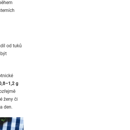
 během
sterních
zdíl od tuků
 být
otnické
0,8–1,2 g
mozřejmě
né ženy či
a den.