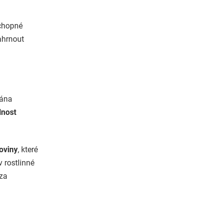
schopné
ahrnout
dána
lnost
koviny
, které
 rostlinné
 za