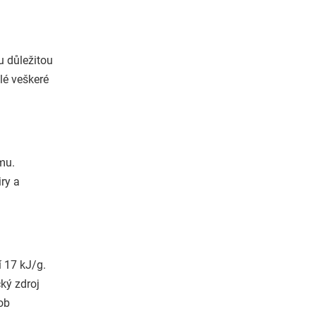
u důležitou
lé veškeré
mu.
iry a
í 17 kJ/g.
ký zdroj
ob