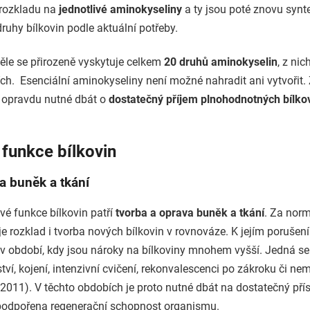
 rozkladu na
jednotlivé aminokyseliny
a ty jsou poté znovu synt
ruhy bílkovin podle aktuální potřeby.
ěle se přirozeně vyskytuje celkem
20 druhů aminokyselin
, z nic
ích. Esenciální aminokyseliny není možné nahradit ani vytvořit.
 opravdu nutné dbát o
dostatečný příjem plnohodnotných bílko
 funkce bílkovin
a buněk a tkání
vé funkce bílkovin patří
tvorba a oprava buněk a tkání
. Za nor
je rozklad i tvorba nových bílkovin v rovnováze. K jejím porušen
i v období, kdy jsou nároky na bílkoviny mnohem vyšší. Jedná se
tví, kojení, intenzivní cvičení, rekonvalescenci po zákroku či n
2011). V těchto obdobích je proto nutné dbát na dostatečný přís
podpořena regenerační schopnost organismu.