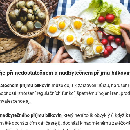
ěje při nedostatečném a nadbytečném příjmu bílkovi
atečném příjmu bílkovin
může dojít k zastavení růstu, narušení
opnosti, zhoršení regulačních funkcí, špatnému hojení ran, pro
nvalescence aj.
nadbytečného příjmu bílkovin
, který není tolik obvyklý (i když 
světě dochází čím dál častěji), dochází k nadměrnému zatěžová