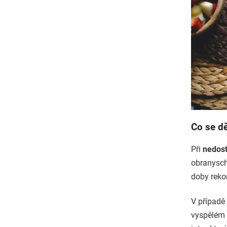
Co se d
Při
nedost
obranysch
doby reko
V případě
vyspělém 