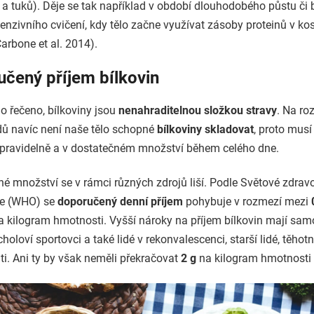
 a tuků). Děje se tak například v období dlouhodobého půstu či
enzivního cvičení, kdy tělo začne využívat zásoby proteinů v ko
arbone et al. 2014).
čený příjem bílkovin
o řečeno, bílkoviny jsou
nenahraditelnou složkou stravy
. Na ro
dů navíc není naše tělo schopné
bílkoviny skladovat
, proto musí
 pravidelně a v dostatečném množství během celého dne.
é množství se v rámci různých zdrojů liší. Podle Světové zdrav
ce (WHO) se
doporučený denní příjem
pohybuje
v rozmezí mezi
na kilogram hmotnosti. Vyšší nároky na příjem bílkovin mají sa
rcholoví sportovci a také lidé v rekonvalescenci, starší lidé, těhot
ti. Ani ty by však neměli překračovat
2 g
na kilogram hmotnosti 