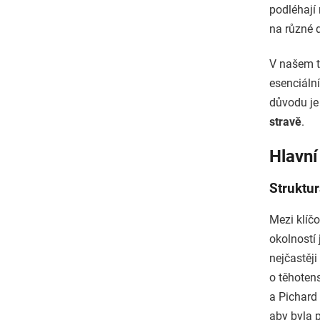
podléhají
na různé d
V našem t
esenciáln
důvodu je
stravě
.
Hlavní
Struktur
Mezi klíčo
okolností 
nejčastěj
o těhotens
a Pichard 
aby byla 