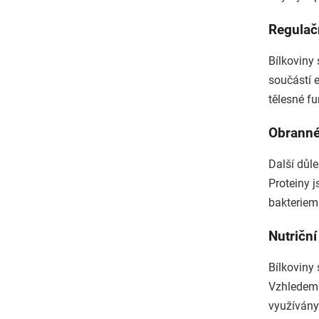
Regulač
Bílkoviny 
součástí 
tělesné fu
Obranné
Další důle
Proteiny 
bakteriemi
Nutriční
Bílkoviny 
Vzhledem k
využívány