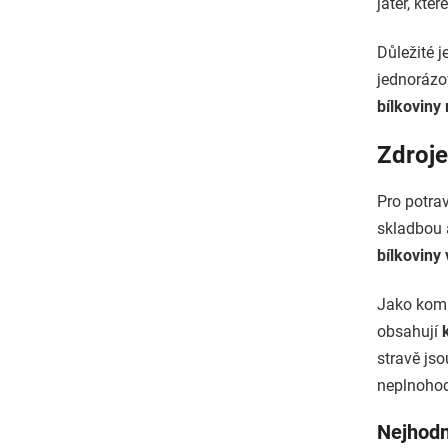
jater, kte
Důležité j
jednorázo
bílkoviny
Zdroje
Pro potra
skladbou 
bílkoviny
Jako komp
obsahují
stravě js
neplnoho
Nejhodno