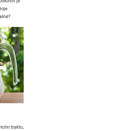
ílkovin je
roje
telné?
icím traktu,