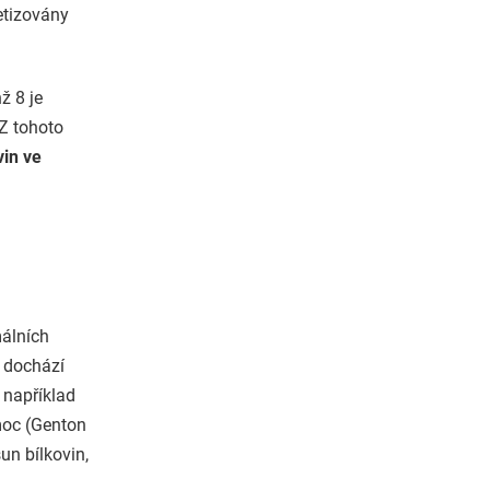
etizovány
hž 8 je
 Z tohoto
vin ve
málních
í dochází
 například
emoc (Genton
un bílkovin,