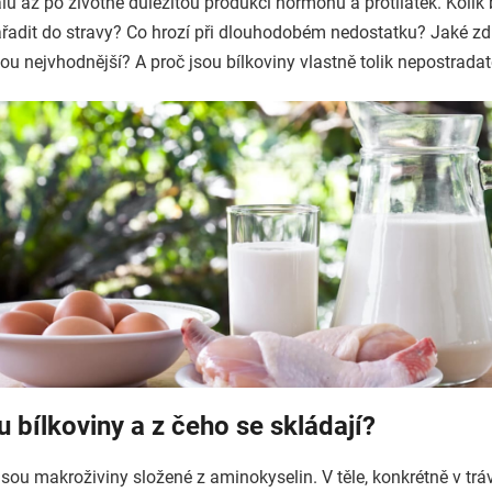
lů až po životně důležitou produkci hormonů a protilátek. Kolik b
řadit do stravy? Co hrozí při dlouhodobém nedostatku? Jaké zd
sou nejvhodnější? A proč jsou bílkoviny vlastně tolik nepostrada
u bílkoviny a z čeho se skládají?
jsou makroživiny složené z aminokyselin. V těle, konkrétně v tráv