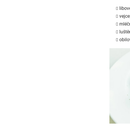
libov
vejce
mléčn
luště
obilo