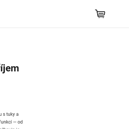
NÁKUPNÍ
KOŠÍK
říjem
u s tuky a
 funkcí — od