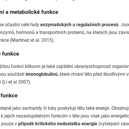
ní a metabolické funkce
se účastní celé řady
enzymatických a regulačních procesů
. Jso
enzymů, hormonů a transportních proteinů, na kterých jsou závis
nkce (Martínez et al. 2015).
 funkce
žitou funkcí bílkovin je také zajištění obranyschopnosti organis
jsou součástí
imonoglubulinů
, které chrání tělo před škodlivými v
 (Li et al 2007).
 funkce
stejně jako sacharidy či tuky poskytují tělu také energii. Obsahuj
 jejich nezastupitelným funkcím v těle jsou však jako energetic
 pouze v
případě kritického nedostatku energie
(vyčerpání zás