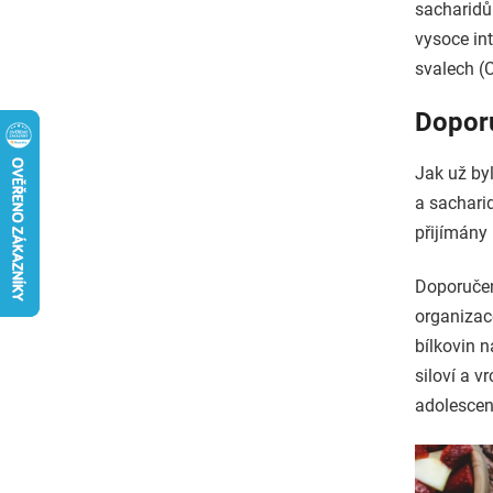
sacharidů
vysoce int
svalech (C
Doporu
Jak už byl
a sachari
přijímány
Doporučen
organiza
bílkovin 
siloví a v
adolescen