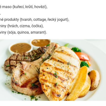
é maso (kuřecí, krůtí, hovězí),
,
é produkty (tvaroh, cottage, řecký jogurt),
niny (hrách, cizrna, čočka),
viny (sója, quinoa, amarant).