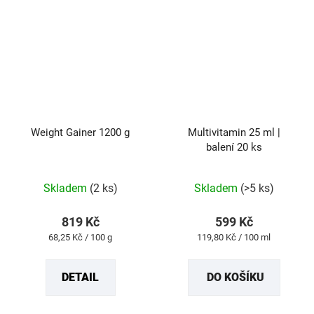
Weight Gainer 1200 g
Multivitamin 25 ml |
balení 20 ks
Průměrné
Průměrné
Skladem
(2 ks)
Skladem
(>5 ks)
hodnocení
hodnocení
produktu
produktu
819 Kč
599 Kč
je
je
Měrná
Měrná
68,25 Kč / 100 g
119,80 Kč / 100 ml
4,9
5,0
cena:
cena:
z
z
DETAIL
DO KOŠÍKU
5
5
hvězdiček.
hvězdiček.