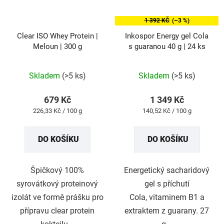
1 392 KČ
(–3 %)
Clear ISO Whey Protein |
Inkospor Energy gel Cola
Meloun | 300 g
s guaranou 40 g | 24 ks
Průměrné
Průměrné
Skladem
(>5 ks)
Skladem
(>5 ks)
hodnocení
hodnocení
produktu
produktu
679 Kč
1 349 Kč
je
je
Měrná
Měrná
226,33 Kč / 100 g
140,52 Kč / 100 g
3,0
5,0
cena:
cena:
z
z
DO KOŠÍKU
DO KOŠÍKU
5
5
hvězdiček.
hvězdiček.
Špičkový 100%
Energetický sacharidový
syrovátkový proteinový
gel s příchutí
izolát ve formě prášku pro
Cola, vitaminem B1 a
přípravu clear protein
extraktem z guarany. 27