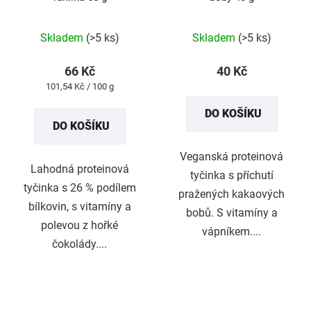
Průměrné
Skladem
(>5 ks)
Skladem
(>5 ks)
hodnocení
produktu
66 Kč
40 Kč
je
Měrná
101,54 Kč / 100 g
5,0
cena:
DO KOŠÍKU
z
DO KOŠÍKU
5
hvězdiček.
Veganská proteinová
Lahodná proteinová
tyčinka s příchutí
tyčinka s 26 % podílem
pražených kakaových
bílkovin, s vitamíny a
bobů. S vitamíny a
polevou z hořké
vápníkem....
čokolády....