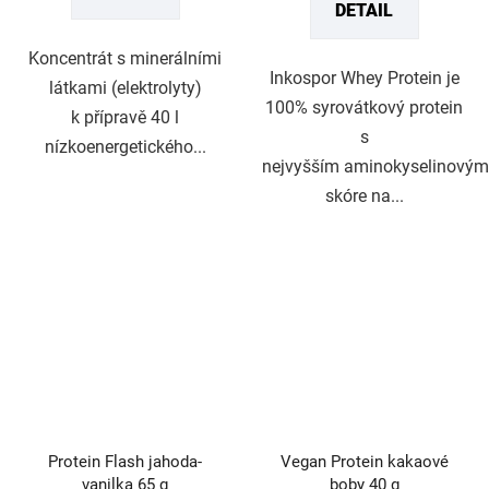
DETAIL
5
5
hvězdiček.
hvězdiček.
Koncentrát s minerálními
Inkospor Whey Protein je
látkami (elektrolyty)
100% syrovátkový protein
k přípravě 40 l
s
nízkoenergetického...
nejvyšším aminokyselinovým
skóre na...
Protein Flash jahoda-
Vegan Protein kakaové
vanilka 65 g
boby 40 g