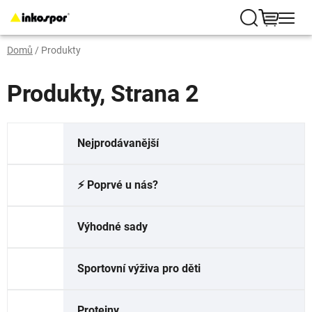
Přejít
na
Hledat
NÁKUP
obsah
Domů
/
Produkty
KOŠÍK
Produkty
, Strana 2
Nejprodávanější
⚡️ Poprvé u nás?
Výhodné sady
Sportovní výživa pro děti
Proteiny