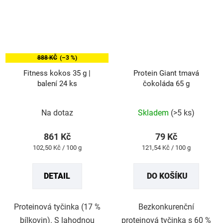
888 KČ
(–3 %)
Fitness kokos 35 g |
Protein Giant tmavá
balení 24 ks
čokoláda 65 g
Průměrné
Průměrné
Na dotaz
Skladem
(>5 ks)
hodnocení
hodnocení
produktu
produktu
861 Kč
79 Kč
je
je
Měrná
Měrná
102,50 Kč / 100 g
121,54 Kč / 100 g
5,0
4,9
cena:
cena:
z
z
DETAIL
DO KOŠÍKU
5
5
hvězdiček.
hvězdiček.
Proteinová tyčinka (17 %
Bezkonkurenční
bílkovin). S lahodnou
proteinová tyčinka s 60 %