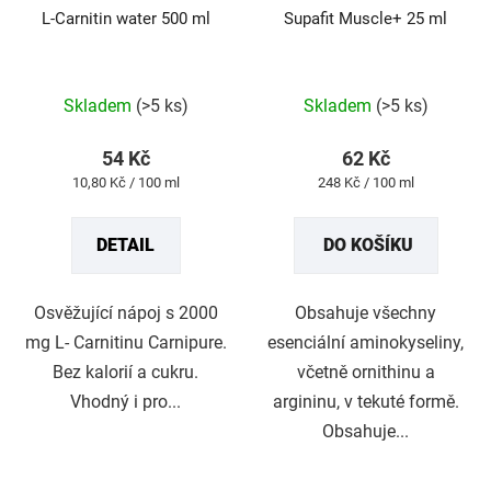
L-Carnitin water 500 ml
Supafit Muscle+ 25 ml
Průměrné
Průměrné
Skladem
(>5 ks)
Skladem
(>5 ks)
hodnocení
hodnocení
produktu
produktu
54 Kč
62 Kč
je
je
Měrná
Měrná
10,80 Kč / 100 ml
248 Kč / 100 ml
5,0
5,0
cena:
cena:
z
z
DETAIL
DO KOŠÍKU
5
5
hvězdiček.
hvězdiček.
Osvěžující nápoj s 2000
Obsahuje všechny
mg L- Carnitinu Carnipure.
esenciální aminokyseliny,
Bez kalorií a cukru.
včetně ornithinu a
Vhodný i pro...
argininu, v tekuté formě.
Obsahuje...