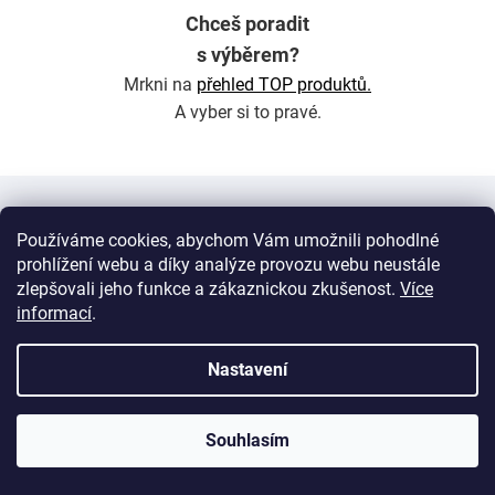
Chceš poradit
s výběrem?
Mrkni na
přehled TOP produktů.
A vyber si to pravé.
Z
á
Informace pro Vás
Používáme cookies, abychom Vám umožnili pohodlné
p
prohlížení webu a díky analýze provozu webu neustále
a
O nás
zlepšovali jeho funkce a zákaznickou zkušenost
.
Více
t
informací
.
📦 Doprava a platba
í
💛 Věrnostní Inkospor Club
Nastavení
💯 Kvalita proteinů
Kontakty
Souhlasím
Aktuality