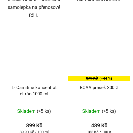
samolepka na přenosové
fólii.
879 KČ
(–44 %)
L- Carnitine koncentrát
BCAA prášek 300 G
citrón 1000 ml
Průměrné
Průměrné
Skladem
(>5 ks)
Skladem
(>5 ks)
hodnocení
hodnocení
produktu
produktu
899 Kč
489 Kč
je
je
Měrná
Měrná
89,90 Kč / 100 ml
163 Kč / 100 g