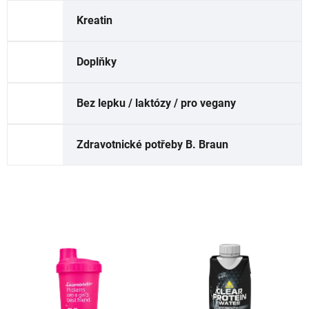
Kreatin
Doplňky
Bez lepku / laktózy / pro vegany
Zdravotnické potřeby B. Braun
V
ý
p
i