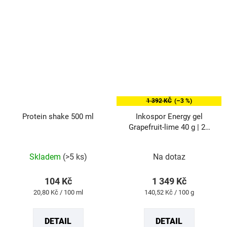
1 392 KČ
(–3 %)
Protein shake 500 ml
Inkospor Energy gel
Grapefruit-lime 40 g | 24
ks
Průměrné
Průměrné
Skladem
(>5 ks)
Na dotaz
hodnocení
hodnocení
produktu
produktu
104 Kč
1 349 Kč
je
je
Měrná
Měrná
20,80 Kč / 100 ml
140,52 Kč / 100 g
4,8
5,0
cena:
cena:
z
z
DETAIL
DETAIL