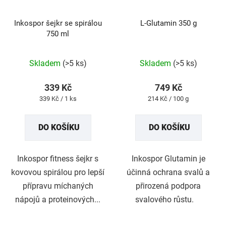
Inkospor šejkr se spirálou
L-Glutamin 350 g
750 ml
Průměrné
Průměrné
Skladem
(>5 ks)
Skladem
(>5 ks)
hodnocení
hodnocení
produktu
produktu
339 Kč
749 Kč
je
je
Měrná
Měrná
339 Kč / 1 ks
214 Kč / 100 g
5,0
5,0
cena:
cena:
z
z
DO KOŠÍKU
DO KOŠÍKU
5
5
hvězdiček.
hvězdiček.
Inkospor fitness šejkr s
Inkospor Glutamin je
kovovou spirálou pro lepší
účinná ochrana svalů a
přípravu míchaných
přirozená podpora
nápojů a proteinových...
svalového růstu.