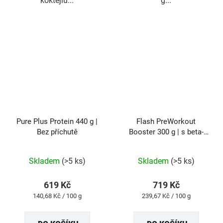
koktejlu...
g...
Pure Plus Protein 440 g |
Flash PreWorkout
Bez příchutě
Booster 300 g | s beta-
alaninem
Průměrné
Průměrné
Skladem
(>5 ks)
Skladem
(>5 ks)
hodnocení
hodnocení
produktu
produktu
619 Kč
719 Kč
je
je
Měrná
Měrná
140,68 Kč / 100 g
239,67 Kč / 100 g
5,0
5,0
cena:
cena:
z
z