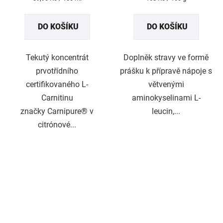
4,9
5,0
cena:
cena:
z
z
DO KOŠÍKU
DO KOŠÍKU
5
5
hvězdiček.
hvězdiček.
Tekutý koncentrát
Doplněk stravy ve formě
prvotřídního
prášku k přípravě nápoje s
certifikovaného L-
větvenými
Carnitinu
aminokyselinami L-
značky Carnipure® v
leucin,...
citrónové...