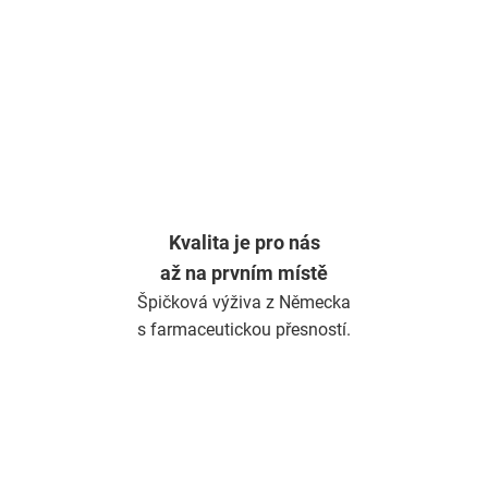
p
r
v
k
y
v
ý
p
i
s
u
Kvalita je pro nás
až na prvním místě
Špičková výživa z Německa
s farmaceutickou přesností.