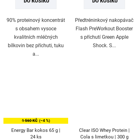
DO KOŠÍKU
DO KOŠÍKU
5
5
hvězdiček.
hvězdiček.
90% proteinový koncentrát
Předtréninkový nakopávač
s obsahem vysoce
Flash PreWorkout Booster
kvalitních mléčných
s příchutí Green Apple
bílkovin bez příchuti, tuku
Shock. S...
a...
1 560 KČ
(–4 %)
Energy Bar kokos 65 g |
Clear ISO Whey Protein |
24 ks
Cola s limetkou | 300 g