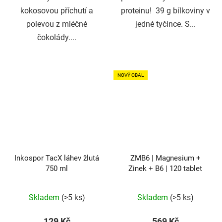
kokosovou příchutí a
proteinu! 39 g bílkoviny v
polevou z mléčné
jedné tyčince. S...
čokolády....
NOVÝ OBAL
Inkospor TacX láhev žlutá
ZMB6 | Magnesium +
750 ml
Zinek + B6 | 120 tablet
Průměrné
Skladem
(>5 ks)
Skladem
(>5 ks)
hodnocení
produktu
129 Kč
569 Kč