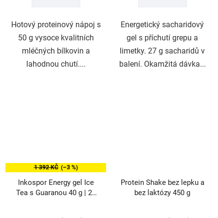
5
5
hvězdiček.
hvězdiček.
Hotový proteinový nápoj s
Energetický sacharidový
50 g vysoce kvalitních
gel s příchutí grepu a
mléčných bílkovin a
limetky. 27 g sacharidů v
lahodnou chutí....
balení. Okamžitá dávka...
1 392 KČ
(–3 %)
Inkospor Energy gel Ice
Protein Shake bez lepku a
Tea s Guaranou 40 g | 24
bez laktózy 450 g
ks
Průměrné