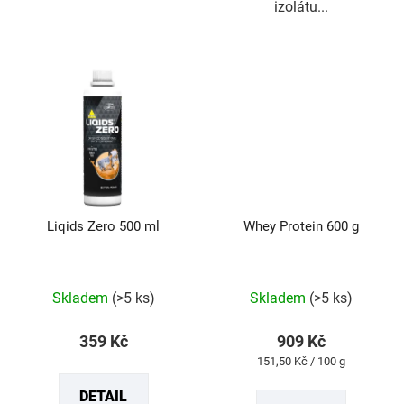
izolátu...
Liqids Zero 500 ml
Whey Protein 600 g
Průměrné
Průměrné
Skladem
(>5 ks)
Skladem
(>5 ks)
hodnocení
hodnocení
produktu
produktu
359 Kč
909 Kč
je
je
Měrná
151,50 Kč / 100 g
5,0
5,0
cena:
DETAIL
z
z