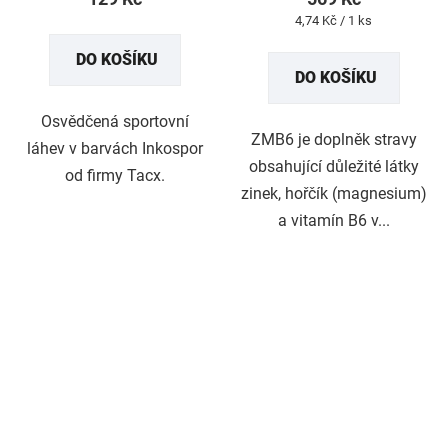
je
Měrná
4,74 Kč / 1 ks
4,7
cena:
DO KOŠÍKU
z
DO KOŠÍKU
5
hvězdiček.
Osvědčená sportovní
ZMB6 je doplněk stravy
láhev v barvách Inkospor
obsahující důležité látky
od firmy Tacx.
zinek, hořčík (magnesium)
a vitamín B6 v...