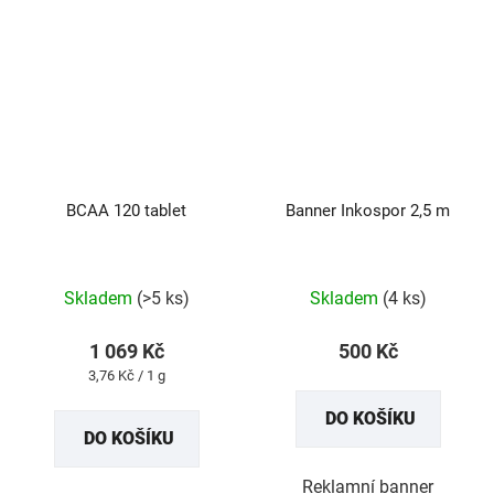
BCAA 120 tablet
Banner Inkospor 2,5 m
Průměrné
Skladem
(>5 ks)
Skladem
(4 ks)
hodnocení
produktu
1 069 Kč
500 Kč
je
Měrná
3,76 Kč / 1 g
5,0
cena:
DO KOŠÍKU
z
DO KOŠÍKU
5
hvězdiček.
Reklamní banner