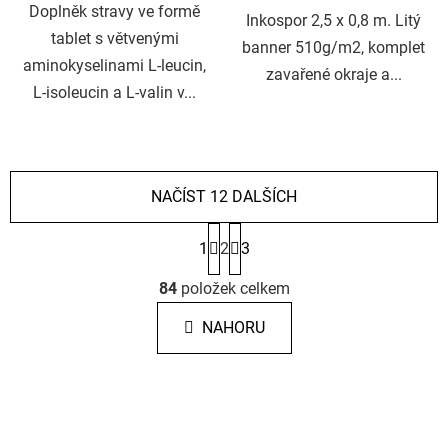
Doplněk stravy ve formě
Inkospor 2,5 x 0,8 m. Litý
tablet s větvenými
banner 510g/m2, komplet
aminokyselinami L-leucin,
zavařené okraje a...
L-isoleucin a L-valin v...
NAČÍST 12 DALŠÍCH
S
1
2
3
t
r
O
á
84
položek celkem
v
n
l
k
NAHORU
á
o
d
v
a
á
c
n
í
í