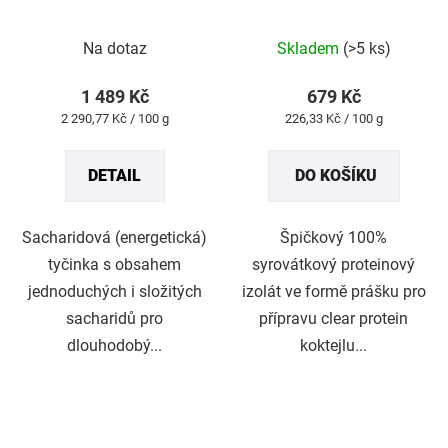
Průměrné
Průměrné
Na dotaz
Skladem
(>5 ks)
hodnocení
hodnocení
produktu
produktu
1 489 Kč
679 Kč
je
je
Měrná
Měrná
2 290,77 Kč / 100 g
226,33 Kč / 100 g
5,0
3,0
cena:
cena:
z
z
DETAIL
DO KOŠÍKU
5
5
hvězdiček.
hvězdiček.
Sacharidová (energetická)
Špičkový 100%
tyčinka s obsahem
syrovátkový proteinový
jednoduchých i složitých
izolát ve formě prášku pro
sacharidů pro
přípravu clear protein
dlouhodobý...
koktejlu...