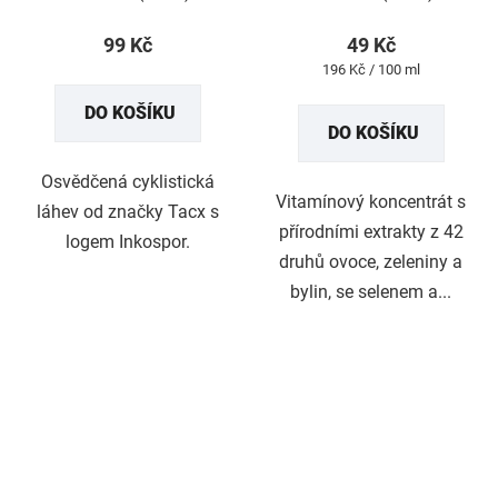
99 Kč
49 Kč
Měrná
196 Kč / 100 ml
cena:
DO KOŠÍKU
DO KOŠÍKU
Osvědčená cyklistická
Vitamínový koncentrát s
láhev od značky Tacx s
přírodními extrakty z 42
logem Inkospor.
druhů ovoce, zeleniny a
bylin, se selenem a...