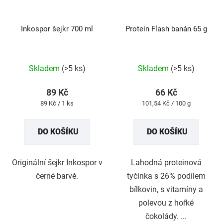
Inkospor šejkr 700 ml
Protein Flash banán 65 g
Průměrné
Průměrné
Skladem
(>5 ks)
Skladem
(>5 ks)
hodnocení
hodnocení
produktu
produktu
89 Kč
66 Kč
je
je
Měrná
Měrná
89 Kč / 1 ks
101,54 Kč / 100 g
5,0
4,9
cena:
cena:
z
z
DO KOŠÍKU
DO KOŠÍKU
5
5
hvězdiček.
hvězdiček.
Originální šejkr Inkospor v
Lahodná proteinová
černé barvě.
tyčinka s 26% podílem
bílkovin, s vitamíny a
polevou z hořké
čokolády. ...