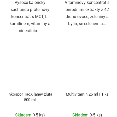
Vysoce kalorický
Vitamínový koncentrát s
sacharido-proteinový
přírodními extrakty z 42
koncentrát s MCT, L-
druhů ovoce, zeleniny a
karnitinem, vitamíny a
bylin, se selenem a...
minerálními...
Inkospor TacX láhev žlutá
Multivitamin 25 ml | 1 ks
500 ml
Skladem
(>5 ks)
Skladem
(>5 ks)