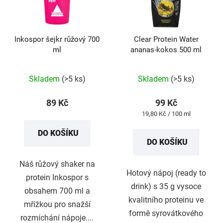
s
p
r
Inkospor šejkr růžový 700
Clear Protein Water
o
ml
ananas-kokos 500 ml
d
u
Průměrné
Průměrné
Skladem
(>5 ks)
Skladem
(>5 ks)
k
hodnocení
hodnocení
t
produktu
produktu
89 Kč
99 Kč
ů
je
je
Měrná
19,80 Kč / 100 ml
5,0
5,0
cena:
DO KOŠÍKU
z
z
DO KOŠÍKU
5
5
hvězdiček.
hvězdiček.
Náš růžový shaker na
Hotový nápoj (ready to
protein Inkospor s
drink) s 35 g vysoce
obsahem 700 ml a
kvalitního proteinu ve
mřížkou pro snažší
formě syrovátkového
rozmíchání nápoje....