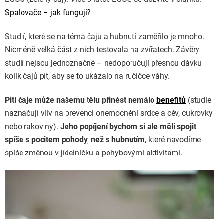
Spalovače – jak fungují?
Studií, které se na téma čajů a hubnutí zaměřilo je mnoho.
Nicméně velká část z nich testovala na zvířatech. Závěry
studií nejsou jednoznačné – nedoporučují přesnou dávku
kolik čajů pít, aby se to ukázalo na ručičce váhy.
Pití čaje může našemu tělu přinést nemálo
benefitů
(studie
naznačují vliv na prevenci onemocnění srdce a cév, cukrovky
nebo rakoviny).
Jeho popíjení bychom si ale měli spojit
spíše s pocitem pohody, než s hubnutím
, které navodíme
spíše změnou v jídelníčku a pohybovými aktivitami.