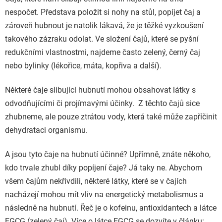
nespočet. Představa
položit
si nohy na stůl, popíjet čaj a
zároveň hubnout je natolik lákavá, že je těžké vyzkoušení
takového zázraku odolat. Ve složení čajů, které se pyšní
redukčními vlastnostmi, najdeme často zelený, černý čaj
nebo bylinky (lékořice, máta, kopřiva a další).
Některé čaje slibující hubnutí mohou obsahovat látky s
odvodňujícími či projímavými účinky. Z těchto čajů sice
zhubneme, ale pouze ztrátou vody, která také může zapříčinit
dehydrataci organismu.
A jsou tyto čaje na hubnutí účinné? Upřímně, znáte někoho,
kdo trvale zhubl díky popíjení čaje? Já taky ne. Abychom
všem čajům nekřivdili, některé látky, které se v čajích
nacházejí mohou mít vliv na energetický metabolismus a
následně na hubnutí. Řeč je o kofeinu, antioxidantech a látce
EGCG (zelený čaj). Více o látce EGCG se dozvíte v článku: