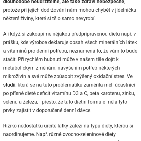
dlouhodobě neudržitelné, ale také zdraví nebezpečné
,
protože při jejich dodržování nám mohou chybět v jídelníčku
některé živiny, které si tělo samo nevyrobí.
A i když si zakoupíme nějakou předpřipravenou dietu např. v
prášku, kde výrobce deklaruje obsah všech minerálních látek
a vitamínů pro denní potřebu, neznamená to, že vám to bude
stačit. Při rychlém hubnutí může v našem těle dojít k
metabolickým změnám, navýšením potřeb některých
mikroživin a své může způsobit zvýšený oxidační stres. Ve
studii
, která se na tuto problematiku zaměřila měli účastníci
po přísné dietě deficit vitamínu D3 a C, beta karotenu, zinku,
selenu a železa, i přesto, že tato dietní formule měla tyto
prvky zajistit v doporučené denní dávce.
Riziko nedostatku určité látky záleží na typu diety, kterou si
naordinujeme. Např. různé ovocno-zeleninové diety