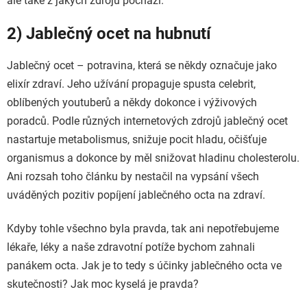
ale také z jakých zdrojů pochází.
2) Jablečný ocet na hubnutí
Jablečný ocet
–
potravina, která se někdy označuje jako
elixír zdraví. Jeho užívání propaguje spusta celebrit,
oblíbených youtuberů a někdy dokonce i výživových
poradců. Podle různých internetových zdrojů jablečný ocet
nastartuje metabolismus, snižuje pocit hladu, očišťuje
organismus a dokonce by měl snižovat hladinu cholesterolu.
Ani rozsah toho článku by nestačil na vypsání všech
uváděných pozitiv popíjení jablečného octa na zdraví.
Kdyby tohle všechno byla pravda, tak ani nepotřebujeme
lékaře, léky a naše zdravotní potíže bychom zahnali
panákem octa. Jak je to tedy s účinky jablečného octa ve
skutečnosti? Jak moc kyselá je pravda?