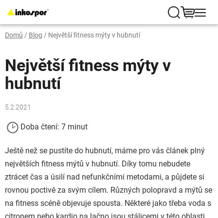
Přejít
na
Hledat
NÁKUP
obsah
Domů
/
Blog
/
Největší fitness mýty v hubnutí
KOŠÍK
Největší fitness mýty v
hubnutí
5.2.2021
Doba čtení: 7 minut
Ještě než se pustíte do hubnutí, máme pro vás článek plný
největších fitness mýtů v hubnutí. Díky tomu nebudete
ztrácet čas a úsilí nad nefunkčními metodami, a půjdete si
rovnou poctivě za svým cílem. Různých polopravd a mýtů se
na fitness scéně objevuje spousta. Některé jako třeba voda s
citronem nebo kardio na lačno jsou stálicemi v této oblasti,