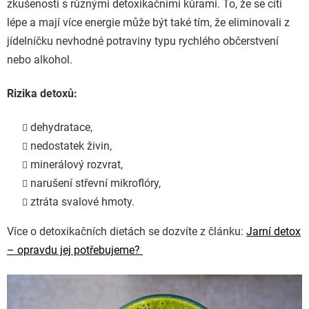
zkušenosti s různými detoxikačními kůrami. To, že se cítí
lépe a mají více energie může být také tím, že eliminovali z
jídelníčku nevhodné potraviny typu rychlého občerstvení
nebo alkohol.
Rizika detoxů:
dehydratace,
nedostatek živin,
minerálový rozvrat,
narušení střevní mikroflóry,
ztráta svalové hmoty.
Více o detoxikačních dietách se dozvíte z článku:
Jarní detox
– opravdu jej potřebujeme?