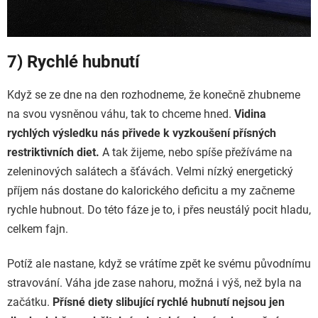
7) Rychlé hubnutí
Když se ze dne na den rozhodneme, že konečně zhubneme
na svou vysněnou váhu, tak to chceme hned.
Vidina
rychlých výsledku nás přivede k vyzkoušení přísných
restriktivních diet.
A tak žijeme, nebo spíše přežíváme na
zeleninových salátech a šťávách. Velmi nízký energetický
příjem nás dostane do kalorického deficitu a my začneme
rychle hubnout. Do této fáze je to, i přes neustálý pocit hladu,
celkem fajn.
Potíž ale nastane, když se vrátíme zpět ke svému původnímu
stravování. Váha jde zase nahoru, možná i výš, než byla na
začátku.
Přísné diety slibující rychlé hubnutí nejsou jen