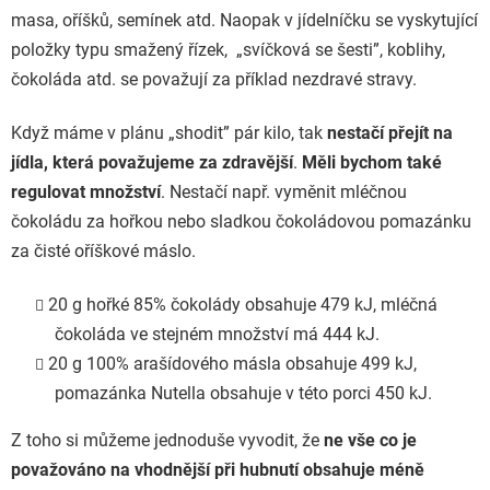
masa, oříšků, semínek atd. Naopak v jídelníčku se vyskytující
položky typu smažený řízek,
„
svíčková se šesti”, koblihy,
čokoláda atd. se považují za příklad nezdravé stravy.
Když máme v plánu
„shodit” pár kilo, tak
nestačí přejít na
jídla, která považujeme za zdravější
.
Měli bychom také
regulovat množství
. Nestačí např. vyměnit mléčnou
čokoládu za hořkou nebo sladkou čokoládovou pomazánku
za čisté oříškové máslo.
20 g hořké 85% čokolády obsahuje 479 kJ, mléčná
čokoláda ve stejném množství má 444 kJ.
20 g 100% arašídového másla obsahuje 499 kJ,
pomazánka Nutella obsahuje v této porci 450 kJ.
Z toho si můžeme jednoduše vyvodit, že
ne vše co je
považováno na vhodnější při hubnutí obsahuje méně