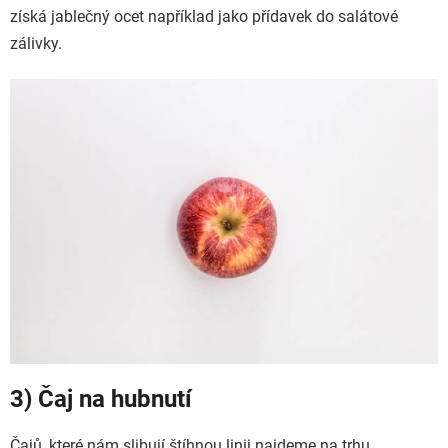
získá jablečný ocet například jako přídavek do salátové
zálivky.
3) Čaj na hubnutí
Čajů, které nám slibují štíhnou linii najdeme na trhu