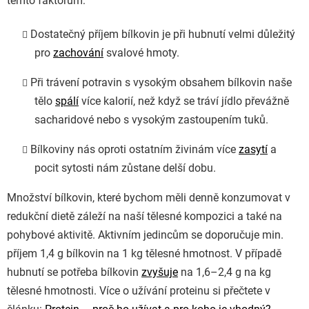
těmto faktorům:
Dostatečný příjem bílkovin je při hubnutí velmi důležitý
pro
zachování
svalové hmoty.
Při trávení potravin s vysokým obsahem bílkovin naše
tělo
spálí
více kalorií, než když se tráví jídlo převážně
sacharidové nebo s vysokým zastoupením tuků.
Bílkoviny nás oproti ostatním živinám více
zasytí
a
pocit sytosti nám zůstane delší dobu.
Množství bílkovin, které bychom měli denně konzumovat v
redukční dietě záleží na naší tělesné kompozici a také na
pohybové aktivitě. Aktivním jedincům se doporučuje min.
příjem 1,4 g bílkovin na 1 kg tělesné hmotnost. V případě
hubnutí se potřeba bílkovin
zvyšuje
na 1,6–2,4 g na kg
tělesné hmotnosti. Více o užívání proteinu si přečtete v