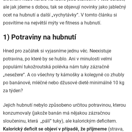
ale jak jdeme s dobou, tak se objevují novinky jako jablečný
ocet na hubnutí a další „vychytávky“. V tomto článku si
posvítíme na největší mýty ve fitness a hubnutí.
1) Potraviny na hubnutí
Hned pro začátek si vyjasníme jednu věc. Neexistuje
potravina, po které by se hublo. Ani v minulosti velmi
populární tukožroutská polévka nám tuky zázračně
„nesežere“. A co všechny ty kámošky a kolegyně co zhubly
po banánové, mléčné nebo džusové dietě minimálně 10 kg
za týden?
Jejich hubnutí nebylo způsobeno určitou potravinou, kterou
konzumovaly (jakože banán má nějakou zázračnou
sloučeninu, která „pálí“ tuky), ale kalorickým deficitem.
Kalorický deficit se objeví v případě, že přijmeme
(strava,