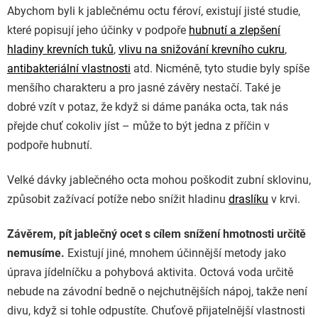
Abychom byli k jablečnému octu féroví, existují jisté studie,
které popisují jeho účinky v podpoře
hubnutí a zlepšení
hladiny krevních tuků
,
vlivu na snižování krevního cukru
,
antibakteriální vlastnosti
atd. Nicméně, tyto studie byly spíše
menšího charakteru a pro jasné závěry nestačí. Také je
dobré vzít v potaz, že když si dáme panáka octa, tak nás
přejde chuť cokoliv jíst
– může to být jedna z příčin v
podpoře hubnutí.
Velké dávky jablečného octa mohou poškodit zubní sklovinu,
způsobit zažívací potíže nebo snížit hladinu
draslíku
v krvi.
Závěrem, pít jablečný ocet s cílem snížení hmotnosti určitě
nemusíme.
Existují jiné, mnohem účinnější metody jako
úprava jídelníčku a pohybová aktivita. Octová voda určitě
nebude na závodní bedně o nejchutnějších nápoj, takže není
divu, když si tohle odpustíte. Chuťově přijatelnější vlastnosti