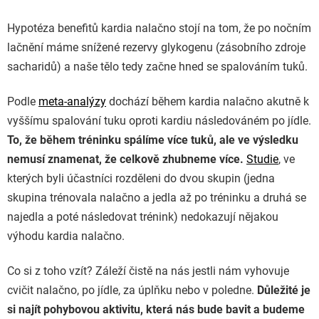
Hypotéza benefitů kardia nalačno stojí na tom, že po nočním
lačnění máme snížené rezervy glykogenu (zásobního zdroje
sacharidů) a naše tělo tedy začne hned se spalováním tuků.
Podle
meta-analýzy
dochází během kardia nalačno akutně k
vyššímu spalování tuku oproti kardiu následováném po jídle.
To, že během tréninku spálíme více tuků, ale ve výsledku
nemusí znamenat, že celkově zhubneme více.
Studie
, ve
kterých byli účastníci rozděleni do dvou skupin (jedna
skupina trénovala nalačno a jedla až po tréninku a druhá se
najedla a poté následovat trénink) nedokazují nějakou
výhodu kardia nalačno.
Co si z toho vzít? Záleží čistě na nás jestli nám vyhovuje
cvičit nalačno, po jídle, za úplňku nebo v poledne.
Důležité je
si najít pohybovou aktivitu, která nás bude bavit a budeme