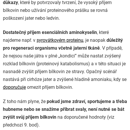
důkazy
, které by potvrzovaly tvrzení, že vysoký příjem
bílkovin nebo užívání proteinového prášku se rovná
poškození jater nebo ledvin.
Dostatečný příjem esenciálních aminokyselin
, které
najdeme např. v
syrovátkovém proteinu
, je naopak
důležitý
pro regeneraci organismu včetně jaterní tkáně
. V případě,
že nejsou naše játra v plné
„
kondici” může nastat zvýšený
rozklad bílkovin (proteinový katabolismus) a v této situaci je
nasnadě zvýšit příjem bílkovin ze stravy. Opačný scénář
nastává při cirhóze jater a zvýšené hladině amoniaku, kdy se
doporučuje
omezit příjem bílkovin.
Z toho nám plyne, že
pokud jsme zdraví, sportujeme a třeba
hubneme nebo se snažíme přibrat svaly, není nutné se bát
zvýšit svůj příjem bílkovin
na doporučené hodnoty (viz
předchozí 9. bod).