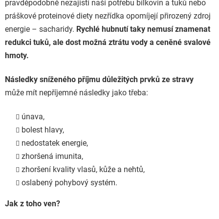
pravděpodobně nezajistí naší potřebu bílkovin a tuků nebo
práškové proteinové diety nezřídka opomíjejí přirozený zdroj
energie – sacharidy.
Rychlé hubnutí taky nemusí znamenat
redukci tuků, ale dost možná ztrátu vody a ceněné svalové
hmoty.
Následky sníženého příjmu důležitých prvků ze stravy
může mít nepříjemné následky jako třeba:
únava,
bolest hlavy,
nedostatek energie,
zhoršená imunita,
zhoršení kvality vlasů, kůže a nehtů,
oslabený pohybový systém.
Jak z toho ven?