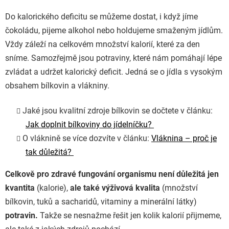
Do kalorického deficitu se můžeme dostat, i když jíme
čokoládu, pijeme alkohol nebo holdujeme smaženým jídlům.
Vždy záleží na celkovém množství kalorií, které za den
sníme. Samozřejmě jsou potraviny, které nám pomáhají lépe
zvládat a udržet kalorický deficit. Jedná se o jídla s vysokým
obsahem bílkovin a vlákniny.
Jaké jsou kvalitní zdroje bílkovin se dočtete v článku:
Jak doplnit bílkoviny do jídelníčku?
O vláknině se více dozvíte v článku:
Vláknina
– proč je
tak důležitá?
Celkově pro zdravé fungování organismu není důležitá jen
kvantita
(kalorie),
ale také výživová kvalita
(množství
bílkovin, tuků a sacharidů, vitaminy a minerální látky)
potravin.
Takže se nesnažme řešit jen kolik kalorií přijmeme,