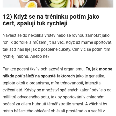
12) Když se na tréninku potím jako
čert, spaluji tuk rychleji
Navléct se do několika vrstev nebo se rovnou zamotat jako
rohlík do fólie, a můžem jít na věc. Když už máme sportovat,
tak ať z nás lije jak z posolené cukety. Čím víc se potím, tím
rychleji hubnu. Anebo ne?
Funkce pocení tkví v ochlazování organismu.
To, jak moc se
někdo potí záleží na spoustě faktorech
jako je genetika,
teplota okolí a organismu, míra trénovanosti, intenzita
cvičení atd. Kdyby se množství spálených kalorií odvíjelo od
mililitrů odvedeného potu, tak by sportování v chladném
počasí za cílem hubnutí téměř ztratilo smysl. A všichni by
místo běžeckého oblečení oblékali prostěradlo a seděli v