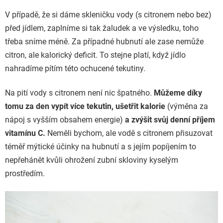
V případě, že si dáme skleničku vody (s citronem nebo bez)
před jídlem, zaplníme si tak žaludek a ve výsledku, toho
třeba sníme méně. Za případné hubnutí ale zase nemůže
citron, ale kalorický deficit. To stejne platí, když jídlo
nahradíme pítím této ochucené tekutiny.
Na pití vody s citronem není nic špatného.
Můžeme díky
tomu za den vypít více tekutin, ušetřit kalorie
(výměna za
nápoj s vyšším obsahem energie)
a zvýšit svůj denní příjem
vitamínu C.
Neměli bychom, ale vodě s citronem přisuzovat
téměř mýtické účinky na hubnutí a s jejím popíjením to
nepřehánět kvůli ohrožení zubní skloviny kyselým
prostředím.