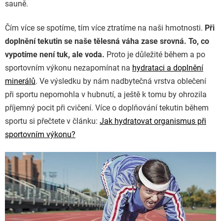
sauně.
Čím více se spotíme, tím více ztratíme na naši hmotnosti.
Při
doplnění tekutin se naše tělesná váha zase srovná. To, co
vypotíme není tuk, ale voda.
Proto je důležité během a po
sportovním výkonu nezapomínat na
hydrataci a doplnění
minerálů
. Ve výsledku by nám nadbytečná vrstva oblečení
při sportu nepomohla v hubnutí, a ještě k tomu by ohrozila
příjemný pocit při cvičení. Více o doplňování tekutin během
sportu si přečtete v článku:
Jak hydratovat organismus při
sportovním výkonu?