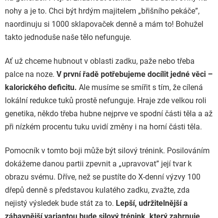
nohy a je to. Chci být hrdým majitelem
„
břišního pekáče”,
naordinuju si 1000 sklapovaček denně a mám to! Bohužel
takto jednoduše naše tělo nefunguje.
Ať už chceme hubnout v oblasti zadku, paže nebo třeba
palce na noze.
V první řadě potřebujeme docílit jedné věci –
kalorického deficitu.
Ale musíme se smířit s tím, že cílená
lokální redukce tuků prostě nefunguje. Hraje zde velkou roli
genetika, někdo třeba hubne nejprve ve spodní části těla a až
při nízkém procentu tuku uvidí změny i na horní části těla.
Pomocník v tomto boji může být silový trénink. Posilováním
dokážeme danou partii zpevnit a
„
upravovat” její tvar k
obrazu svému. Dříve, než se pustíte do X-denní výzvy 100
dřepů denně s představou kulatého zadku, zvažte, zda
nejistý výsledek bude stát za to.
Lepší, udržitelnější a
zábavnější variantou bude silový trénink, který zahrnuje