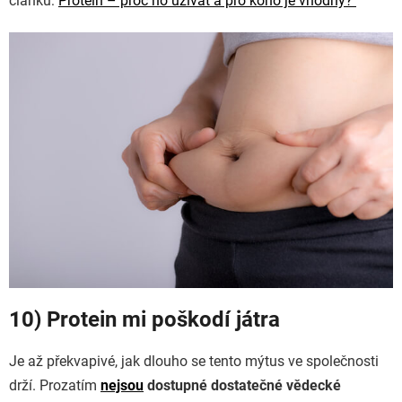
článku:
Protein – proč ho užívat a pro koho je vhodný?
10) Protein mi poškodí játra
Je až překvapivé, jak dlouho se tento mýtus ve společnosti
drží. Prozatím
nejsou
dostupné dostatečné vědecké