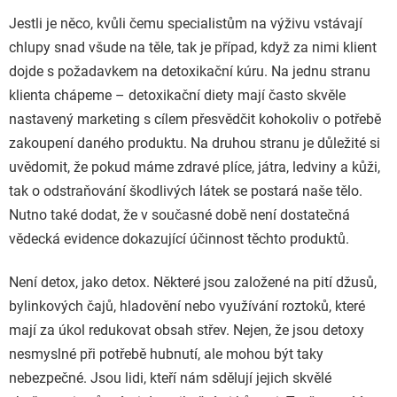
Jestli je něco, kvůli čemu specialistům na výživu vstávají
chlupy snad všude na těle, tak je případ, když za nimi klient
dojde s požadavkem na detoxikační kúru. Na jednu stranu
klienta chápeme – detoxikační diety mají často skvěle
nastavený marketing s cílem přesvědčit kohokoliv o potřebě
zakoupení daného produktu. Na druhou stranu je důležité si
uvědomit, že pokud máme zdravé plíce, játra, ledviny a kůži,
tak o odstraňování škodlivých látek se postará naše tělo.
Nutno také dodat, že v současné době není dostatečná
vědecká evidence dokazující účinnost těchto produktů.
Není detox, jako detox. Některé jsou založené na pití džusů,
bylinkových čajů, hladovění nebo využívání roztoků, které
mají za úkol redukovat obsah střev. Nejen, že jsou detoxy
nesmyslné při potřebě hubnutí, ale mohou být taky
nebezpečné. Jsou lidi, kteří nám sdělují jejich skvělé